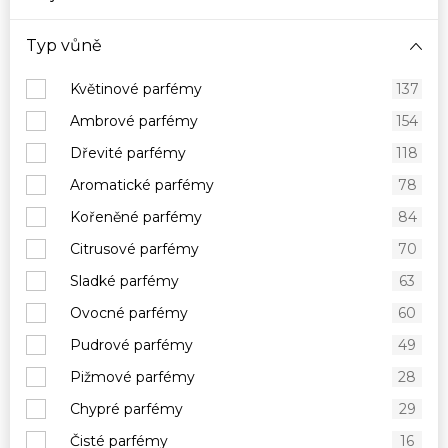
Typ vůně
Květinové parfémy
137
Ambrové parfémy
154
Dřevité parfémy
118
Aromatické parfémy
78
Kořeněné parfémy
84
Citrusové parfémy
70
Sladké parfémy
63
Ovocné parfémy
60
Pudrové parfémy
49
Pižmové parfémy
28
Chypré parfémy
29
Čisté parfémy
16