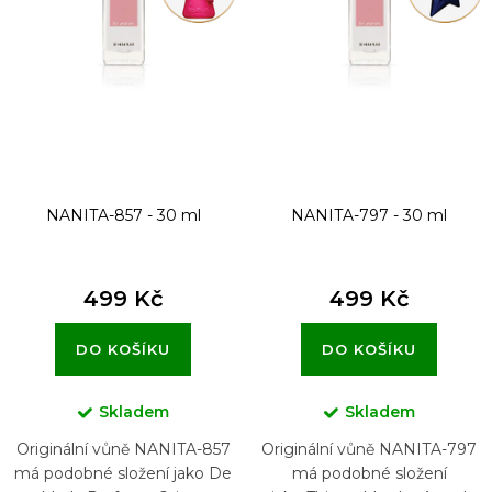
r
o
d
u
k
t
NANITA-857 - 30 ml
NANITA-797 - 30 ml
ů
499 Kč
499 Kč
DO KOŠÍKU
DO KOŠÍKU
Skladem
Skladem
Originální vůně NANITA-857
Originální vůně NANITA-797
má podobné složení jako De
má podobné složení