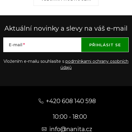
Aktuální novinky a slevy na váš e-mail
E-mail
PŘIHLÁSIT SE
Vložením e-mailu souhlasíte s
podmínkami ochrany osobních
údajů
Z
á
+420 608 140 598
p
10:00 - 18:00
a
t
info@nanita.cz