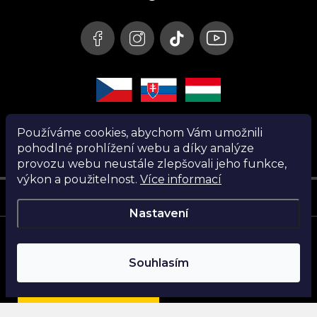
í
Používáme cookies, abychom Vám umožnili
pohodlné prohlížení webu a díky analýze
provozu webu neustále zlepšovali jeho funkce,
výkon a použitelnost.
Více informací
Instagram
Nastavení
Copyright 2026
Nanita.cz
. Všechna práva vyhrazena.
Souhlasím
Vytvořil Shoptet
Najdi si parfém