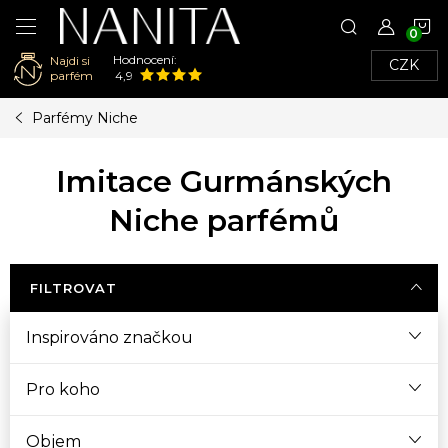
N
Hodnocení:
Najdi si
CZK
K
parfém
4,9
Přejít
Parfémy Niche
na
obsah
Imitace Gurmánských
Niche parfémů
FILTROVAT
Inspirováno značkou
Pro koho
Objem