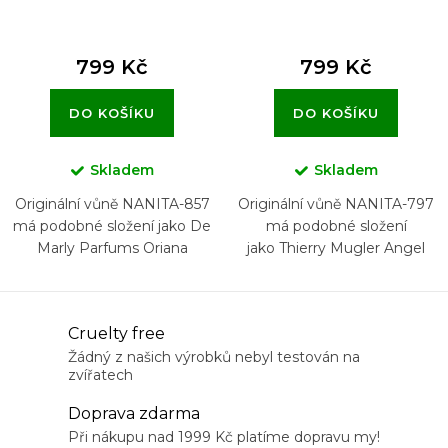
799 Kč
799 Kč
DO KOŠÍKU
DO KOŠÍKU
Skladem
Skladem
Originální vůně NANITA-857
Originální vůně NANITA-797
má podobné složení jako De
má podobné složení
Marly Parfums Oriana
jako Thierry Mugler Angel
Elixir
O
Cruelty free
v
Žádný z našich výrobků nebyl testován na
zvířatech
l
á
Doprava zdarma
d
Při nákupu nad 1999 Kč platíme dopravu my!