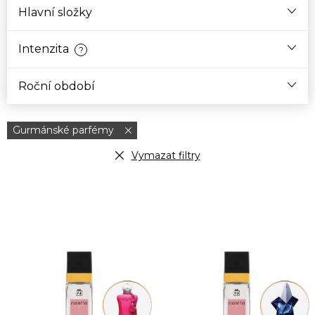
Hlavní složky
Intenzita
?
Roční období
Gurmánské parfémy
Vymazat filtry
V
ý
p
i
s
p