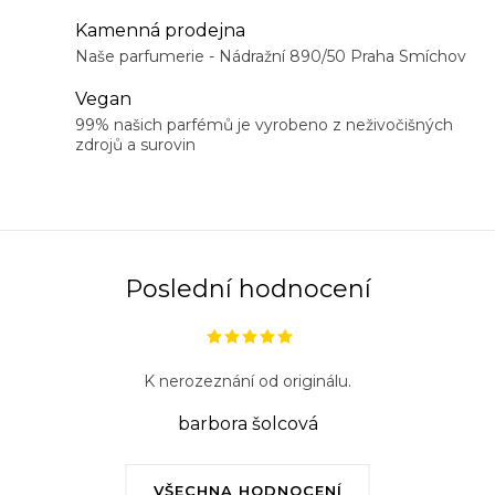
a
Kamenná prodejna
c
Naše parfumerie - Nádražní 890/50 Praha Smíchov
í
Vegan
p
99% našich parfémů je vyrobeno z neživočišných
r
zdrojů a surovin
v
k
y
v
ý
Poslední hodnocení
p
i
s
K nerozeznání od originálu.
u
barbora šolcová
VŠECHNA HODNOCENÍ