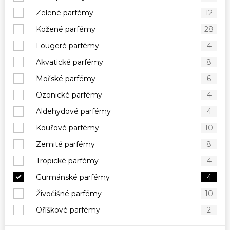
Zelené parfémy
12
Kožené parfémy
28
Fougeré parfémy
4
Akvatické parfémy
8
Mořské parfémy
6
Ozonické parfémy
4
Aldehydové parfémy
4
Kouřové parfémy
10
Zemité parfémy
8
Tropické parfémy
4
Gurmánské parfémy
4
Živočišné parfémy
10
Oříškové parfémy
2