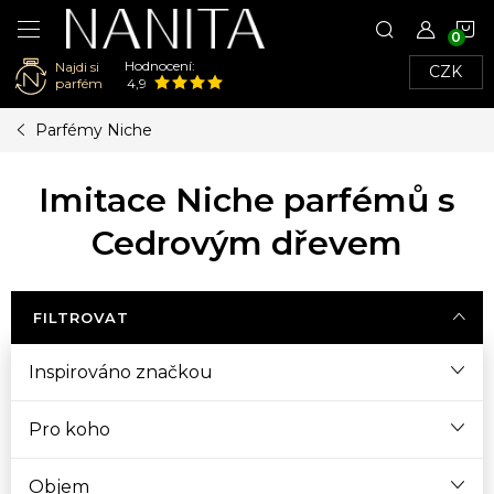
N
Hodnocení:
Najdi si
CZK
K
parfém
4,9
Přejít
Parfémy Niche
na
obsah
Imitace Niche parfémů s
Cedrovým dřevem
FILTROVAT
Inspirováno značkou
Pro koho
Objem