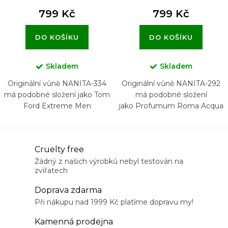
799 Kč
799 Kč
DO KOŠÍKU
DO KOŠÍKU
Skladem
Skladem
Originální vůně NANITA-334
Originální vůně NANITA-292
má podobné složení jako Tom
má podobné složení
Ford Extreme Men
jako Profumum Roma Acqua
di Sale
O
Cruelty free
v
Žádný z našich výrobků nebyl testován na
zvířatech
l
á
Doprava zdarma
d
Při nákupu nad 1999 Kč platíme dopravu my!
a
Kamenná prodejna