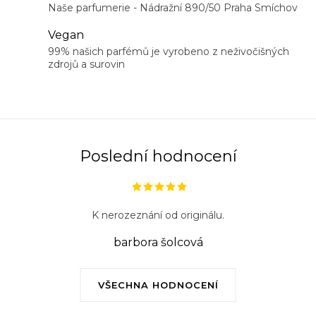
c
Naše parfumerie - Nádražní 890/50 Praha Smíchov
í
Vegan
p
99% našich parfémů je vyrobeno z neživočišných
r
zdrojů a surovin
v
k
y
v
ý
Poslední hodnocení
p
i
s
K nerozeznání od originálu.
u
barbora šolcová
VŠECHNA HODNOCENÍ