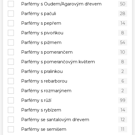
Parfémy s Oudem/Agarovým dřevem
50
Parfémy s pačuli
28
Parfémy s pepřem
14
Parfémy s pivoňkou
8
Parfémy s pižmem
54
Parfémy s pomerančem
10
Parfémy s pomerančovým květem
8
Parfémy s pralinkou
2
Parfémy s rebarborou
6
Parfémy s rozmarýnem
2
Parfémy s růží
99
Parfémy s rybízem
14
Parfémy se santalovým dřevem
12
Parfémy se semišem
11