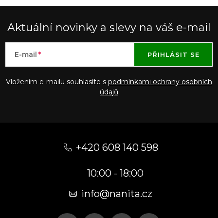
Aktuální novinky a slevy na váš e-mail
E-mail
PŘIHLÁSIT SE
Vložením e-mailu souhlasíte s
podmínkami ochrany osobních
údajů
Z
á
+420 608 140 598
p
10:00 - 18:00
a
t
info@nanita.cz
í