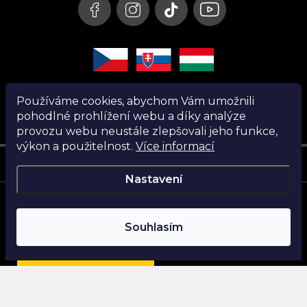
Používáme cookies, abychom Vám umožnili
pohodlné prohlížení webu a díky analýze
provozu webu neustále zlepšovali jeho funkce,
výkon a použitelnost.
Více informací
Instagram
Nastavení
Copyright 2026
Nanita.cz
. Všechna práva vyhrazena.
Souhlasím
Vytvořil Shoptet
Najdi si parfém