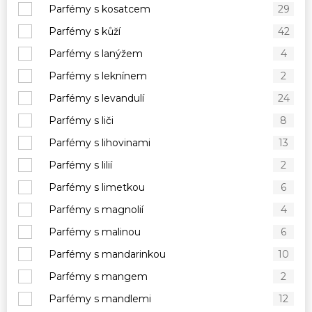
Parfémy s kosatcem
29
Parfémy s kůží
42
Parfémy s lanýžem
4
Parfémy s leknínem
2
Parfémy s levandulí
24
Parfémy s liči
8
Parfémy s lihovinami
13
Parfémy s lilií
2
Parfémy s limetkou
6
Parfémy s magnolií
4
Parfémy s malinou
6
Parfémy s mandarinkou
10
Parfémy s mangem
2
Parfémy s mandlemi
12