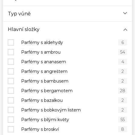
Typ vůně
Hlavní složky
Parfémy s aldehydy
6
Parfémy s ambrou
54
Parfémy s ananasem
4
Parfémy s angreštem
2
Parfémy s bambusem
2
Parfémy s bergamotem
28
Parfémy s bazalkou
2
Parfémy s bobkovým listem
2
Parfémy s bílými květy
55
Parfémy s broskví
8