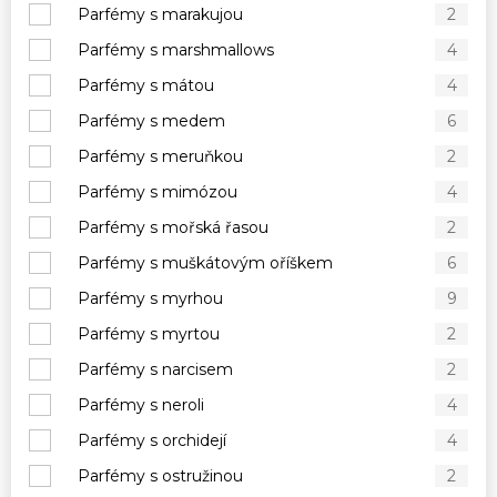
Parfémy s marakujou
2
Parfémy s marshmallows
4
Parfémy s mátou
4
Parfémy s medem
6
Parfémy s meruňkou
2
Parfémy s mimózou
4
Parfémy s mořská řasou
2
Parfémy s muškátovým oříškem
6
Parfémy s myrhou
9
Parfémy s myrtou
2
Parfémy s narcisem
2
Parfémy s neroli
4
Parfémy s orchidejí
4
Parfémy s ostružinou
2