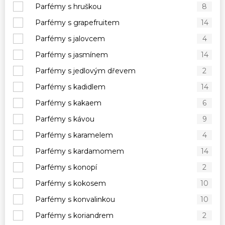
Parfémy s hruškou
8
Parfémy s grapefruitem
14
Parfémy s jalovcem
4
Parfémy s jasmínem
14
Parfémy s jedlovým dřevem
2
Parfémy s kadidlem
14
Parfémy s kakaem
6
Parfémy s kávou
9
Parfémy s karamelem
4
Parfémy s kardamomem
14
Parfémy s konopí
2
Parfémy s kokosem
10
Parfémy s konvalinkou
10
Parfémy s koriandrem
2