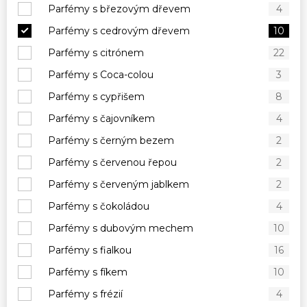
Parfémy s březovým dřevem
4
Parfémy s cedrovým dřevem
10
Parfémy s citrónem
22
Parfémy s Coca-colou
3
Parfémy s cypřišem
8
Parfémy s čajovníkem
4
Parfémy s černým bezem
2
Parfémy s červenou řepou
2
Parfémy s červeným jablkem
2
Parfémy s čokoládou
4
Parfémy s dubovým mechem
10
Parfémy s fialkou
16
Parfémy s fíkem
10
Parfémy s frézií
4