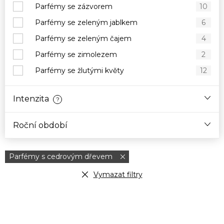
Parfémy se zázvorem
10
Parfémy se zeleným jablkem
6
Parfémy se zeleným čajem
4
Parfémy se zimolezem
2
Parfémy se žlutými květy
12
Intenzita
?
Roční období
Parfémy s cedrovým dřevem
Vymazat filtry
V
ý