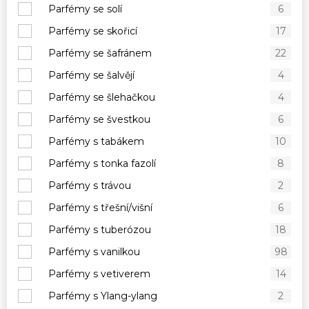
Parfémy se solí
6
Parfémy se skořicí
17
Parfémy se šafránem
22
Parfémy se šalvějí
4
Parfémy se šlehačkou
4
Parfémy se švestkou
6
Parfémy s tabákem
10
Parfémy s tonka fazolí
8
Parfémy s trávou
2
Parfémy s třešní/višní
6
Parfémy s tuberózou
18
Parfémy s vanilkou
98
Parfémy s vetiverem
14
Parfémy s Ylang-ylang
2