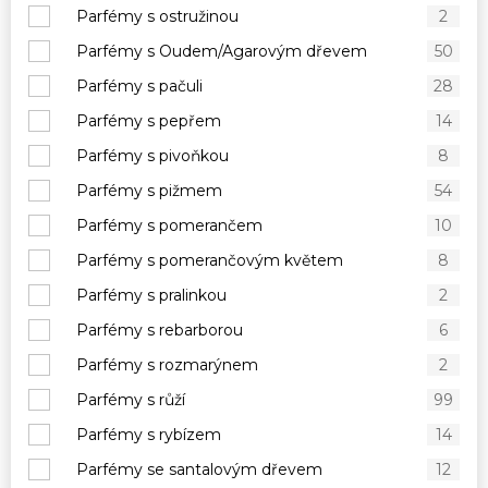
Parfémy s ostružinou
2
Parfémy s Oudem/Agarovým dřevem
50
Parfémy s pačuli
28
Parfémy s pepřem
14
Parfémy s pivoňkou
8
Parfémy s pižmem
54
Parfémy s pomerančem
10
Parfémy s pomerančovým květem
8
Parfémy s pralinkou
2
Parfémy s rebarborou
6
Parfémy s rozmarýnem
2
Parfémy s růží
99
Parfémy s rybízem
14
Parfémy se santalovým dřevem
12