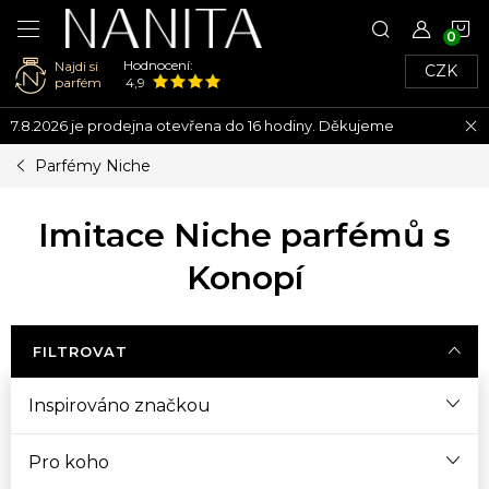
N
Hodnocení:
Najdi si
CZK
K
parfém
4,9
Přejít
7.8.2026 je prodejna otevřena do 16 hodiny. Děkujeme
na
obsah
Parfémy Niche
Imitace Niche parfémů s
Konopí
FILTROVAT
Inspirováno značkou
Pro koho