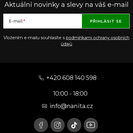
Aktuální novinky a slevy na váš e-mail
E-mail
PŘIHLÁSIT SE
Vložením e-mailu souhlasíte s
podmínkami ochrany osobních
údajů
Z
á
+420 608 140 598
p
10:00 - 18:00
a
t
info@nanita.cz
í