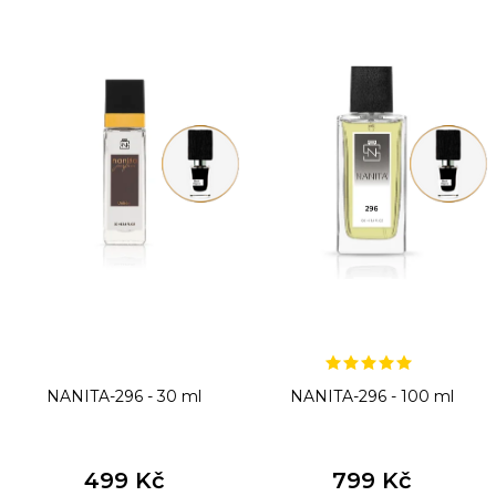
ý
p
i
s
p
r
o
d
u
k
t
NANITA-296 - 30 ml
NANITA-296 - 100 ml
ů
499 Kč
799 Kč