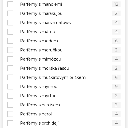
Parfémy s mandlemi
12
Parfémy s marakujou
2
Parfémy s marshmallows
4
Parfémy s mátou
4
Parfémy s medem
6
Parfémy s meruňkou
2
Parfémy s mimózou
4
Parfémy s mořská řasou
2
Parfémy s muškátovým oříškem
6
Parfémy s myrhou
9
Parfémy s myrtou
2
Parfémy s narcisem
2
Parfémy s neroli
4
Parfémy s orchidejí
4