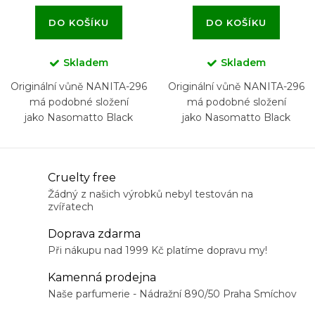
DO KOŠÍKU
DO KOŠÍKU
Skladem
Skladem
Originální vůně NANITA-296
Originální vůně NANITA-296
má podobné složení
má podobné složení
jako Nasomatto Black
jako Nasomatto Black
Afgano
Afgano
O
Cruelty free
v
Žádný z našich výrobků nebyl testován na
zvířatech
l
á
Doprava zdarma
d
Při nákupu nad 1999 Kč platíme dopravu my!
a
Kamenná prodejna
c
Naše parfumerie - Nádražní 890/50 Praha Smíchov
í