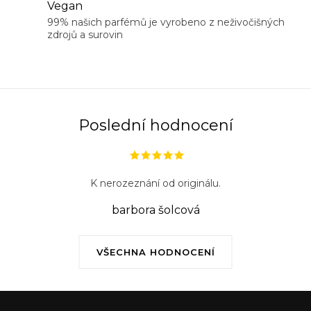
Vegan
p
99% našich parfémů je vyrobeno z neživočišných
r
zdrojů a surovin
v
k
y
v
ý
Poslední hodnocení
p
i
s
K nerozeznání od originálu.
u
barbora šolcová
VŠECHNA HODNOCENÍ