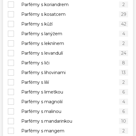
Parfémy s koriandrem
2
Parfémy s kosatcem
29
Parfémy s kůží
42
Parfémy s lanýžem
4
Parfémy s leknínem
2
Parfémy s levandulí
24
Parfémy s liči
8
Parfémy s lihovinami
13
Parfémy s lilií
2
Parfémy s limetkou
6
Parfémy s magnolií
4
Parfémy s malinou
6
Parfémy s mandarinkou
10
Parfémy s mangem
2