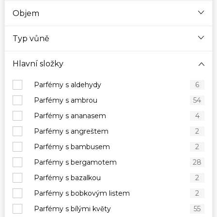
Objem
Typ vůně
Hlavní složky
Parfémy s aldehydy
6
Parfémy s ambrou
54
Parfémy s ananasem
4
Parfémy s angreštem
2
Parfémy s bambusem
2
Parfémy s bergamotem
28
Parfémy s bazalkou
2
Parfémy s bobkovým listem
2
Parfémy s bílými květy
55