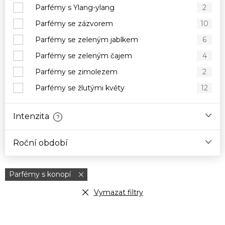
Parfémy s Ylang-ylang
2
Parfémy se zázvorem
10
Parfémy se zeleným jablkem
6
Parfémy se zeleným čajem
4
Parfémy se zimolezem
2
Parfémy se žlutými květy
12
Intenzita
?
Roční období
Parfémy s konopí
Vymazat filtry
V