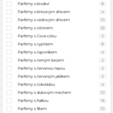
Parfémy s broskví
8
Parfémy s březovým dřevem
4
Parfémy s cedrovým dřevem
10
Parfémy s citrónem
22
Parfémy s Coca-colou
3
Parfémy s cypřišem
8
Parfémy s čajovníkem
4
Parfémy s černým bezem
2
Parfémy s červenou řepou
2
Parfémy s červeným jablkem
2
Parfémy s čokoládou
4
Parfémy s dubovým mechem
10
Parfémy s fialkou
16
Parfémy s fíkem
10