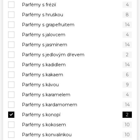
Parfémy s frézií
4
Parfémy s hruškou
8
Parfémy s grapefruitem
14
Parfémy s jalovcem
4
Parfémy s jasmínem
14
Parfémy s jedlovým dřevem
2
Parfémy s kadidlem
14
Parfémy s kakaem
6
Parfémy s kávou
9
Parfémy s karamelem
4
Parfémy s kardamomem
14
Parfémy s konopí
2
Parfémy s kokosem
10
Parfémy s konvalinkou
10