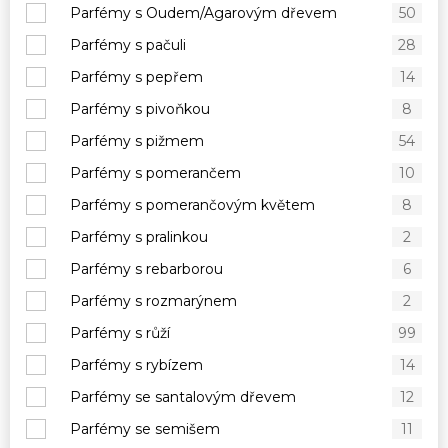
Parfémy s Oudem/Agarovým dřevem
50
Parfémy s pačuli
28
Parfémy s pepřem
14
Parfémy s pivoňkou
8
Parfémy s pižmem
54
Parfémy s pomerančem
10
Parfémy s pomerančovým květem
8
Parfémy s pralinkou
2
Parfémy s rebarborou
6
Parfémy s rozmarýnem
2
Parfémy s růží
99
Parfémy s rybízem
14
Parfémy se santalovým dřevem
12
Parfémy se semišem
11