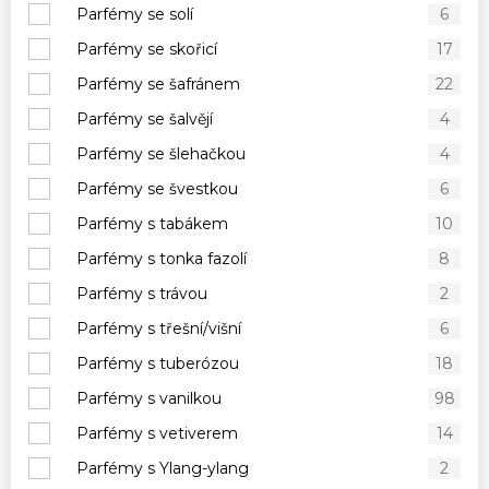
Parfémy se solí
6
Parfémy se skořicí
17
Parfémy se šafránem
22
Parfémy se šalvějí
4
Parfémy se šlehačkou
4
Parfémy se švestkou
6
Parfémy s tabákem
10
Parfémy s tonka fazolí
8
Parfémy s trávou
2
Parfémy s třešní/višní
6
Parfémy s tuberózou
18
Parfémy s vanilkou
98
Parfémy s vetiverem
14
Parfémy s Ylang-ylang
2