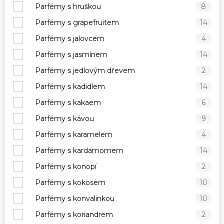
Parfémy s hruškou
8
Parfémy s grapefruitem
14
Parfémy s jalovcem
4
Parfémy s jasmínem
14
Parfémy s jedlovým dřevem
2
Parfémy s kadidlem
14
Parfémy s kakaem
6
Parfémy s kávou
9
Parfémy s karamelem
4
Parfémy s kardamomem
14
Parfémy s konopí
2
Parfémy s kokosem
10
Parfémy s konvalinkou
10
Parfémy s koriandrem
2