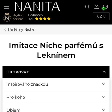
N
Hodnocení:
Najdi si
CZK
K
parfém
4,9
Přejít
Parfémy Niche
na
obsah
Imitace Niche parfémů s
Leknínem
FILTROVAT
Inspirováno značkou
Pro koho
Objem