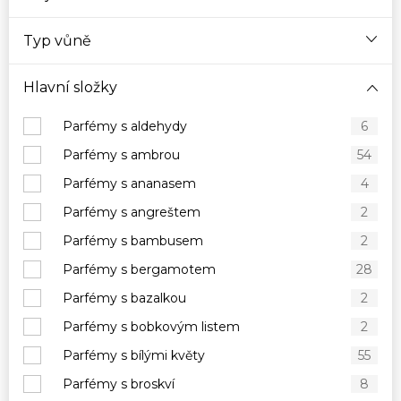
Typ vůně
Hlavní složky
Parfémy s aldehydy
6
Parfémy s ambrou
54
Parfémy s ananasem
4
Parfémy s angreštem
2
Parfémy s bambusem
2
Parfémy s bergamotem
28
Parfémy s bazalkou
2
Parfémy s bobkovým listem
2
Parfémy s bílými květy
55
Parfémy s broskví
8