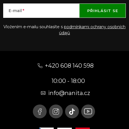
E-mail
PŘIHLÁSIT SE
Vložením e-mailu souhlasíte s
podmínkami ochrany osobních
údajů
Z
á
+420 608 140 598
p
10:00 - 18:00
a
t
info@nanita.cz
í