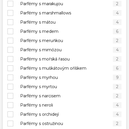
Parfémy s marakujou
2
Parfémy s marshmallows
4
Parfémy s mátou
4
Parfémy s medem
6
Parfémy s meruňkou
2
Parfémy s mimózou
4
Parfémy s mořská řasou
2
Parfémy s muškátovým oříškem
6
Parfémy s myrhou
9
Parfémy s myrtou
2
Parfémy s narcisem
2
Parfémy s neroli
4
Parfémy s orchidejí
4
Parfémy s ostružinou
2