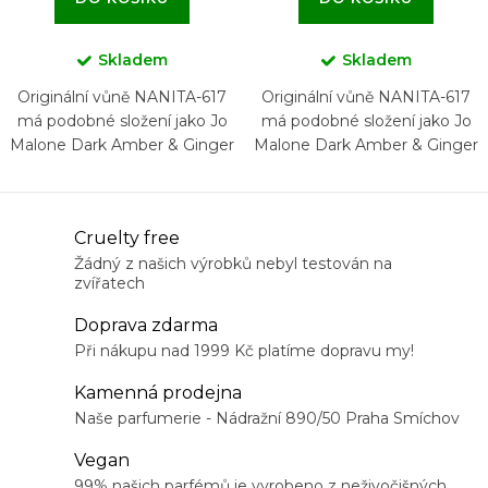
Skladem
Skladem
Originální vůně NANITA-617
Originální vůně NANITA-617
má podobné složení jako Jo
má podobné složení jako Jo
Malone Dark Amber & Ginger
Malone Dark Amber & Ginger
Lily
Lily
O
Cruelty free
v
Žádný z našich výrobků nebyl testován na
zvířatech
l
á
Doprava zdarma
d
Při nákupu nad 1999 Kč platíme dopravu my!
a
Kamenná prodejna
c
Naše parfumerie - Nádražní 890/50 Praha Smíchov
í
Vegan
p
99% našich parfémů je vyrobeno z neživočišných