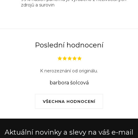
r
zdrojů a surovin
v
k
y
v
ý
Poslední hodnocení
p
i
s
K nerozeznání od originálu.
u
barbora šolcová
VŠECHNA HODNOCENÍ
Aktuální novinky a slevy na váš e-mail