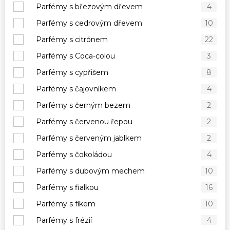
Parfémy s březovým dřevem
4
Parfémy s cedrovým dřevem
10
Parfémy s citrónem
22
Parfémy s Coca-colou
3
Parfémy s cypřišem
8
Parfémy s čajovníkem
4
Parfémy s černým bezem
2
Parfémy s červenou řepou
2
Parfémy s červeným jablkem
2
Parfémy s čokoládou
4
Parfémy s dubovým mechem
10
Parfémy s fialkou
16
Parfémy s fíkem
10
Parfémy s frézií
4