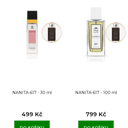
p
i
s
p
r
o
d
u
k
t
NANITA-617 - 30 ml
NANITA-617 - 100 ml
ů
499 Kč
799 Kč
DO KOŠÍKU
DO KOŠÍKU