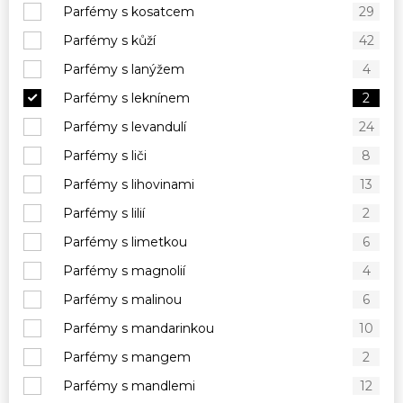
Parfémy s kosatcem
29
Parfémy s kůží
42
Parfémy s lanýžem
4
Parfémy s leknínem
2
Parfémy s levandulí
24
Parfémy s liči
8
Parfémy s lihovinami
13
Parfémy s lilií
2
Parfémy s limetkou
6
Parfémy s magnolií
4
Parfémy s malinou
6
Parfémy s mandarinkou
10
Parfémy s mangem
2
Parfémy s mandlemi
12