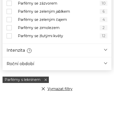
Parfémy se zázvorem
10
Parfémy se zeleným jablkem
6
Parfémy se zeleným čajem
4
Parfémy se zimolezem
2
Parfémy se žlutými květy
12
Intenzita
?
Roční období
Parfémy s leknínem
Vymazat filtry
V
ý