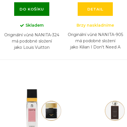
DO KOŠÍKU
DETAIL
Skladem
Brzy naskladníme
Originální vůně NANITA-905
Originální vůně NANITA-324
má podobné složení
má podobné složení
jako Kilian I Don't Need A
jako Louis Vuitton
Prince By My Side To Be A
L'Immensité
Princess