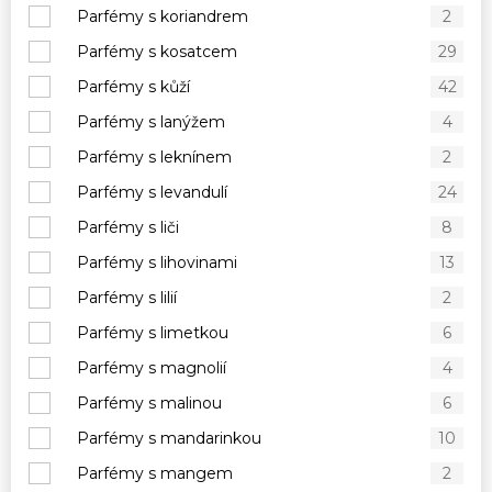
Parfémy s koriandrem
2
Parfémy s kosatcem
29
Parfémy s kůží
42
Parfémy s lanýžem
4
Parfémy s leknínem
2
Parfémy s levandulí
24
Parfémy s liči
8
Parfémy s lihovinami
13
Parfémy s lilií
2
Parfémy s limetkou
6
Parfémy s magnolií
4
Parfémy s malinou
6
Parfémy s mandarinkou
10
Parfémy s mangem
2