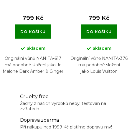
799 Kč
799 Kč
DO KOŠÍKU
DO KOŠÍKU
Skladem
Skladem
Originální vůně NANITA-617
Originální vůně NANITA-376
má podobné složení jako Jo
má podobné složení
Malone Dark Amber & Ginger
jako Louis Vuitton
Lily
Imagination
O
Cruelty free
v
Žádný z našich výrobků nebyl testován na
zvířatech
l
á
Doprava zdarma
d
Při nákupu nad 1999 Kč platíme dopravu my!