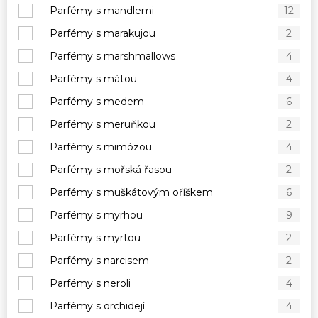
Parfémy s mandlemi
12
Parfémy s marakujou
2
Parfémy s marshmallows
4
Parfémy s mátou
4
Parfémy s medem
6
Parfémy s meruňkou
2
Parfémy s mimózou
4
Parfémy s mořská řasou
2
Parfémy s muškátovým oříškem
6
Parfémy s myrhou
9
Parfémy s myrtou
2
Parfémy s narcisem
2
Parfémy s neroli
4
Parfémy s orchidejí
4