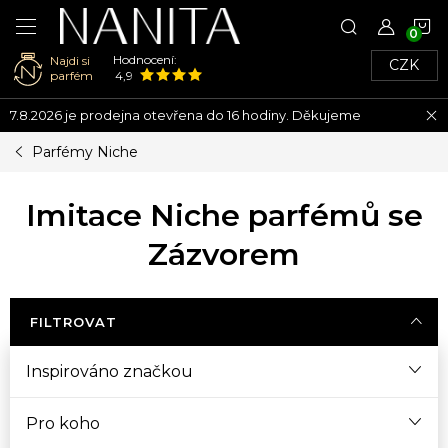
N
Hodnocení:
Najdi si
CZK
K
parfém
4,9
Přejít
7.8.2026 je prodejna otevřena do 16 hodiny. Děkujeme
na
obsah
Parfémy Niche
Imitace Niche parfémů se
Zázvorem
FILTROVAT
Inspirováno značkou
Pro koho