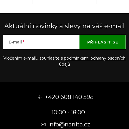
Aktuální novinky a slevy na váš e-mail
E-mail
PŘIHLÁSIT SE
Vložením e-mailu souhlasíte s
podmínkami ochrany osobních
údajů
Z
á
+420 608 140 598
p
10:00 - 18:00
a
t
info@nanita.cz