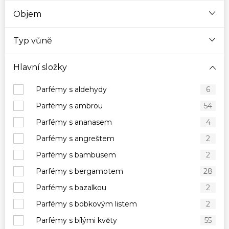
Objem
Typ vůně
Hlavní složky
Parfémy s aldehydy
6
Parfémy s ambrou
54
Parfémy s ananasem
4
Parfémy s angreštem
2
Parfémy s bambusem
2
Parfémy s bergamotem
28
Parfémy s bazalkou
2
Parfémy s bobkovým listem
2
Parfémy s bílými květy
55