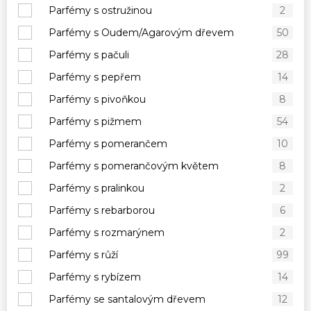
Parfémy s ostružinou
2
Parfémy s Oudem/Agarovým dřevem
50
Parfémy s pačuli
28
Parfémy s pepřem
14
Parfémy s pivoňkou
8
Parfémy s pižmem
54
Parfémy s pomerančem
10
Parfémy s pomerančovým květem
8
Parfémy s pralinkou
2
Parfémy s rebarborou
6
Parfémy s rozmarýnem
2
Parfémy s růží
99
Parfémy s rybízem
14
Parfémy se santalovým dřevem
12