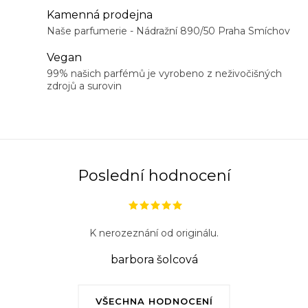
a
Kamenná prodejna
c
Naše parfumerie - Nádražní 890/50 Praha Smíchov
í
Vegan
p
99% našich parfémů je vyrobeno z neživočišných
r
zdrojů a surovin
v
k
y
v
ý
Poslední hodnocení
p
i
s
K nerozeznání od originálu.
u
barbora šolcová
VŠECHNA HODNOCENÍ