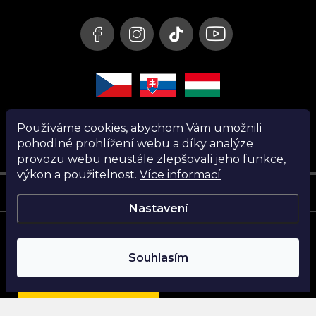
í
Používáme cookies, abychom Vám umožnili
pohodlné prohlížení webu a díky analýze
provozu webu neustále zlepšovali jeho funkce,
výkon a použitelnost.
Více informací
Instagram
Nastavení
Copyright 2026
Nanita.cz
. Všechna práva vyhrazena.
Souhlasím
Vytvořil Shoptet
Najdi si parfém