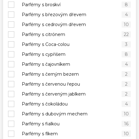
Parfémy s broskví
8
Parfémy s březovým dřevem
4
Parfémy s cedrovým dřevem
10
Parfémy s citrónem
22
Parfémy s Coca-colou
3
Parfémy s cypřišem
8
Parfémy s čajovníkem
4
Parfémy s černým bezem
2
Parfémy s červenou řepou
2
Parfémy s červeným jablkem
2
Parfémy s čokoládou
4
Parfémy s dubovým mechem
10
Parfémy s fialkou
16
Parfémy s fíkem
10