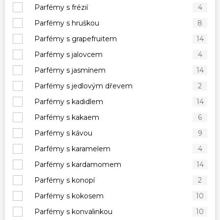
Parfémy s frézií
4
Parfémy s hruškou
8
Parfémy s grapefruitem
14
Parfémy s jalovcem
4
Parfémy s jasmínem
14
Parfémy s jedlovým dřevem
2
Parfémy s kadidlem
14
Parfémy s kakaem
6
Parfémy s kávou
9
Parfémy s karamelem
4
Parfémy s kardamomem
14
Parfémy s konopí
2
Parfémy s kokosem
10
Parfémy s konvalinkou
10