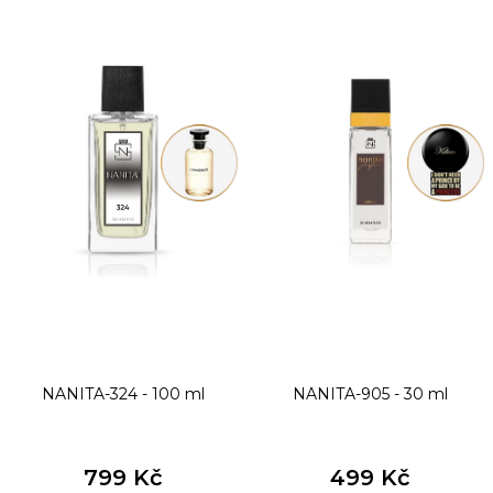
ý
p
i
s
p
r
o
d
u
k
t
NANITA-324 - 100 ml
NANITA-905 - 30 ml
ů
799 Kč
499 Kč