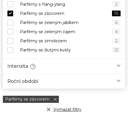
Parfémy s Ylang-ylang
2
Parfémy se zázvorem
10
Parfémy se zeleným jablkem
6
Parfémy se zeleným čajem
4
Parfémy se zimolezem
2
Parfémy se žlutými květy
12
Intenzita
?
Roční období
Parfémy se zázvorem
Vymazat filtry
V