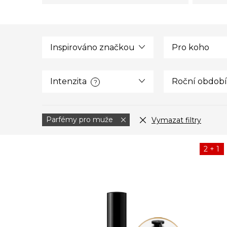
Inspirováno značkou
Pro koho
Intenzita
Roční období
?
Parfémy pro muže
Vymazat filtry
V
2 + 1
ý
p
i
s