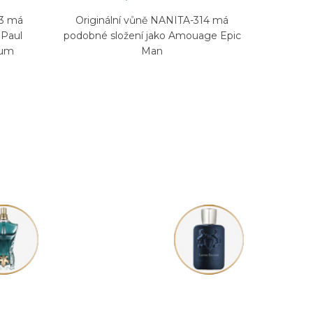
33 má
Originální vůně NANITA-314 má
 Paul
podobné složení jako Amouage Epic
fum
Man