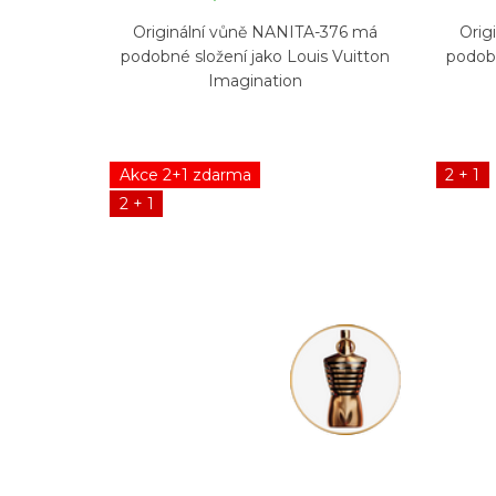
Originální vůně NANITA-376 má
Orig
podobné složení jako Louis Vuitton
podobn
Imagination
Akce 2+1 zdarma
2 + 1
2 + 1