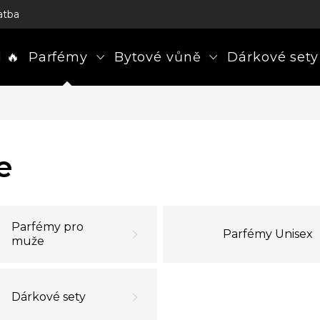
atba
 🔥
Parfémy
Bytové vůně
Dárkové sety
e
Parfémy pro
Parfémy Unisex
muže
Dárkové sety