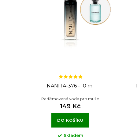
p
r
o
d
u
k
t
NANITA-376 - 10 ml
ů
Parfémovaná voda pro muže
149 Kč
DO KOŠÍKU
Skladem