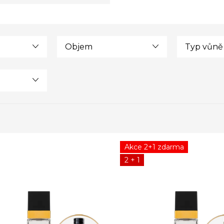
Objem
Typ vůně
Akce 2+1 zdarma
2 + 1