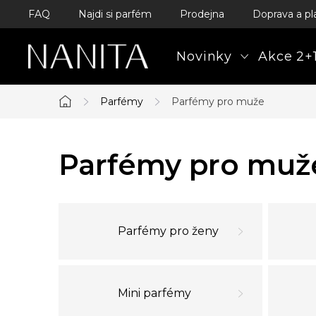
Přejít
FAQ
Najdi si parfém
Prodejna
Doprava a pl
na
obsah
Novinky
Akce 2+1
Parfémy
Parfémy pro muže
Domů
Parfémy pro muž
Parfémy pro ženy
Mini parfémy