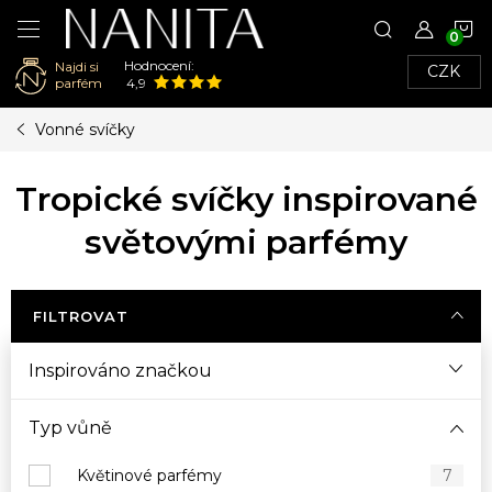
N
Hodnocení:
Najdi si
CZK
K
parfém
4,9
Přejít
Vonné svíčky
na
obsah
Tropické svíčky inspirované
světovými parfémy
FILTROVAT
Inspirováno značkou
Typ vůně
Květinové parfémy
7