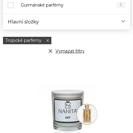
Gurmánské parfémy
1
Hlavní složky
Tropické parfémy
Vymazat filtry
V
ý
p
i
s
p
r