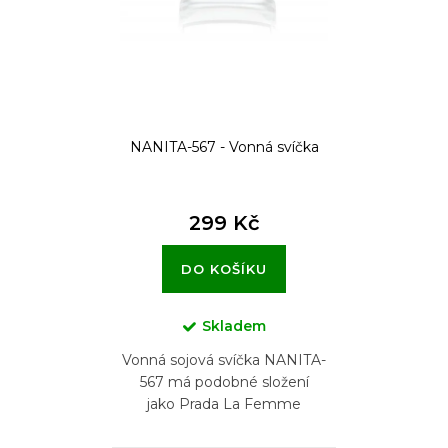
o
d
u
k
t
NANITA-567 - Vonná svíčka
ů
299 Kč
DO KOŠÍKU
Skladem
Vonná sojová svíčka NANITA-
567 má podobné složení
jako Prada La Femme