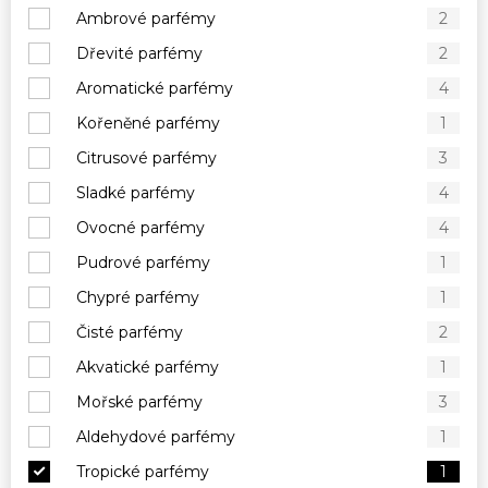
Ambrové parfémy
2
Dřevité parfémy
2
Aromatické parfémy
4
Kořeněné parfémy
1
Citrusové parfémy
3
Sladké parfémy
4
Ovocné parfémy
4
Pudrové parfémy
1
Chypré parfémy
1
Čisté parfémy
2
Akvatické parfémy
1
Mořské parfémy
3
Aldehydové parfémy
1
Tropické parfémy
1