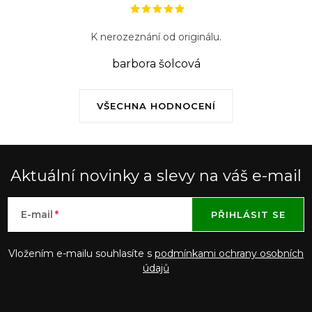
i
s
K nerozeznání od originálu.
u
barbora šolcová
VŠECHNA HODNOCENÍ
Aktuální novinky a slevy na váš e-mail
E-mail
PŘIHLÁSIT SE
Vložením e-mailu souhlasíte s
podmínkami ochrany osobních
údajů