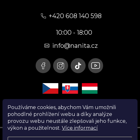
Z
á
+420 608 140 598
p
10:00 - 18:00
a
t
info@nanita.cz
í
Používáme cookies, abychom Vám umožnili
pohodlné prohlížení webu a díky analýze
provozu webu neustále zlepšovali jeho funkce,
výkon a použitelnost.
Více informací
Instagram