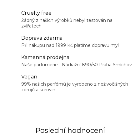
O
Cruelty free
v
Žádný z našich výrobků nebyl testován na
zvířatech
l
á
Doprava zdarma
d
Při nákupu nad 1999 Kč platíme dopravu my!
a
Kamenná prodejna
c
Naše parfumerie - Nádražní 890/50 Praha Smíchov
í
Vegan
p
99% našich parfémů je vyrobeno z neživočišných
r
zdrojů a surovin
v
k
y
v
ý
Poslední hodnocení
p