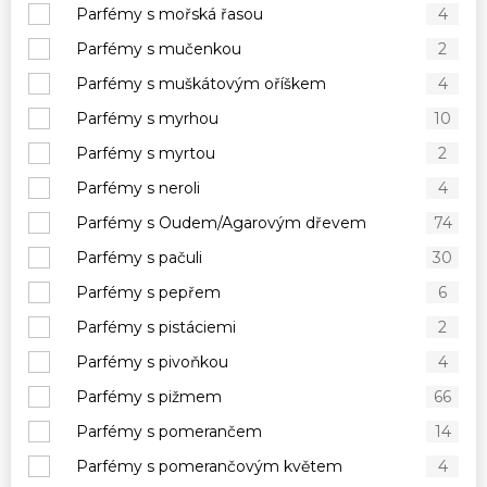
Parfémy s mořská řasou
4
Parfémy s mučenkou
2
Parfémy s muškátovým oříškem
4
Parfémy s myrhou
10
Parfémy s myrtou
2
Parfémy s neroli
4
Parfémy s Oudem/Agarovým dřevem
74
Parfémy s pačuli
30
Parfémy s pepřem
6
Parfémy s pistáciemi
2
Parfémy s pivoňkou
4
Parfémy s pižmem
66
Parfémy s pomerančem
14
Parfémy s pomerančovým květem
4