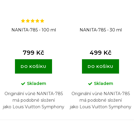
u
k
t
NANITA-785 - 100 ml
NANITA-785 - 30 ml
ů
799 Kč
499 Kč
DO KOŠÍKU
DO KOŠÍKU
Skladem
Skladem
Originální vůně NANITA-785
Originální vůně NANITA-785
má podobné složení
má podobné složení
jako Louis Vuitton Symphony
jako Louis Vuitton Symphony