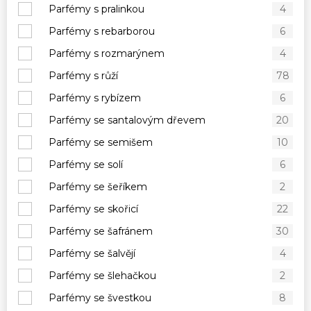
Parfémy s pralinkou
4
Parfémy s rebarborou
6
Parfémy s rozmarýnem
4
Parfémy s růží
78
Parfémy s rybízem
6
Parfémy se santalovým dřevem
20
Parfémy se semišem
10
Parfémy se solí
6
Parfémy se šeříkem
2
Parfémy se skořicí
22
Parfémy se šafránem
30
Parfémy se šalvějí
4
Parfémy se šlehačkou
2
Parfémy se švestkou
8