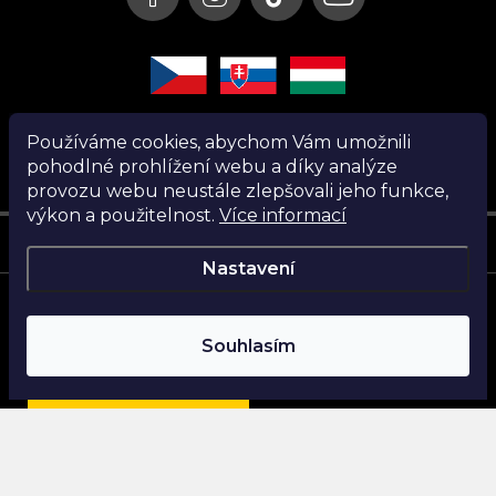
Používáme cookies, abychom Vám umožnili
pohodlné prohlížení webu a díky analýze
provozu webu neustále zlepšovali jeho funkce,
výkon a použitelnost.
Více informací
Instagram
Nastavení
Copyright 2026
Nanita.cz
. Všechna práva vyhrazena.
Souhlasím
Vytvořil Shoptet
Najdi si parfém