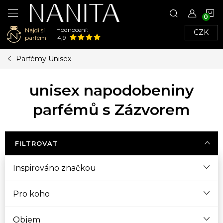
N
Hodnocení:
Najdi si
CZK
K
parfém
4,9
Přejít
Parfémy Unisex
na
obsah
unisex napodobeniny
parfémů s Zázvorem
FILTROVAT
Inspirováno značkou
Pro koho
Objem