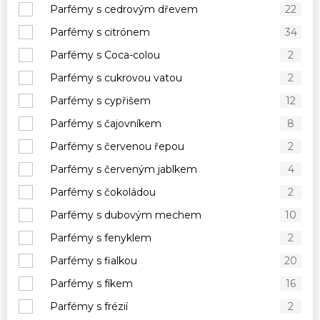
Parfémy s cedrovým dřevem
22
Parfémy s citrónem
34
Parfémy s Coca-colou
2
Parfémy s cukrovou vatou
2
Parfémy s cypřišem
12
Parfémy s čajovníkem
8
Parfémy s červenou řepou
2
Parfémy s červeným jablkem
4
Parfémy s čokoládou
2
Parfémy s dubovým mechem
10
Parfémy s fenyklem
2
Parfémy s fialkou
20
Parfémy s fíkem
16
Parfémy s frézií
2