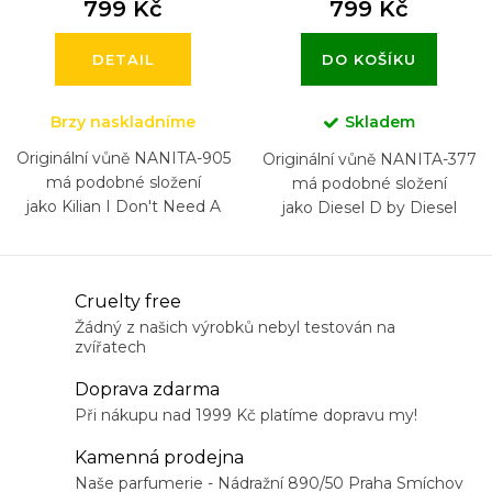
799 Kč
799 Kč
DETAIL
DO KOŠÍKU
Brzy naskladníme
Skladem
Originální vůně NANITA-905
Originální vůně NANITA-377
má podobné složení
má podobné složení
jako Kilian I Don't Need A
jako Diesel D by Diesel
Prince By My Side To Be A
Princess
O
Cruelty free
v
Žádný z našich výrobků nebyl testován na
zvířatech
l
á
Doprava zdarma
d
Při nákupu nad 1999 Kč platíme dopravu my!
a
Kamenná prodejna
c
Naše parfumerie - Nádražní 890/50 Praha Smíchov