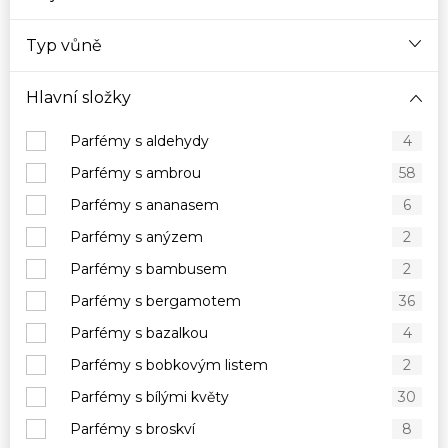
Typ vůně
Hlavní složky
Parfémy s aldehydy
4
Parfémy s ambrou
58
Parfémy s ananasem
6
Parfémy s anýzem
2
Parfémy s bambusem
2
Parfémy s bergamotem
36
Parfémy s bazalkou
4
Parfémy s bobkovým listem
2
Parfémy s bílými květy
30
Parfémy s broskví
8