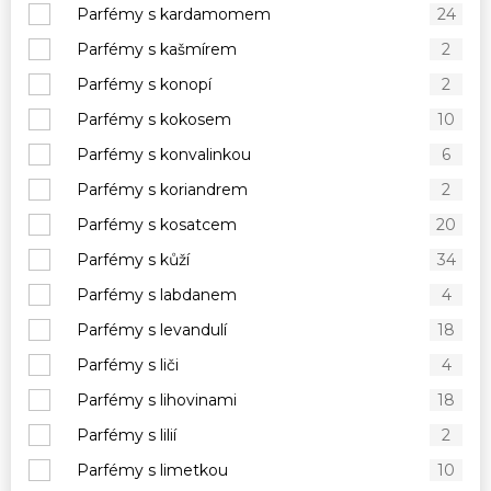
Parfémy s kardamomem
24
Parfémy s kašmírem
2
Parfémy s konopí
2
Parfémy s kokosem
10
Parfémy s konvalinkou
6
Parfémy s koriandrem
2
Parfémy s kosatcem
20
Parfémy s kůží
34
Parfémy s labdanem
4
Parfémy s levandulí
18
Parfémy s liči
4
Parfémy s lihovinami
18
Parfémy s lilií
2
Parfémy s limetkou
10