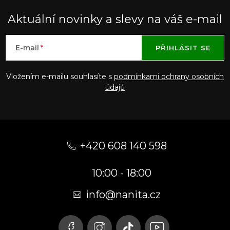
Aktuální novinky a slevy na váš e-mail
E-mail
PŘIHLÁSIT SE
Vložením e-mailu souhlasíte s
podmínkami ochrany osobních
údajů
Z
á
+420 608 140 598
p
10:00 - 18:00
a
t
info@nanita.cz
í