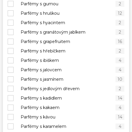
Parfémy s gumou
2
Parfémy s hruškou
12
Parfémy s hyacintem
2
Parfémy s granátovým jablkem
2
Parfémy s grapefruitem
16
Parfémy s hřebíčkem
2
Parfémy s ibiškem
4
Parfémy s jalovcem
4
Parfémy s jasmínem
10
Parfémy s jedlovým dřevem
2
Parfémy s kadidlem
14
Parfémy s kakaem
4
Parfémy s kávou
14
Parfémy s karamelem
4