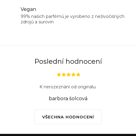
í
Vegan
p
99% našich parfémů je vyrobeno z neživočišných
r
zdrojů a surovin
v
k
y
v
ý
Poslední hodnocení
p
i
s
K nerozeznání od originálu.
u
barbora šolcová
VŠECHNA HODNOCENÍ