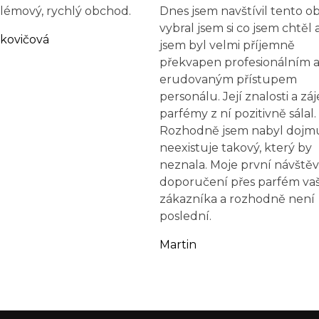
émový, rychlý obchod.
Dnes jsem navštívil tento 
vybral jsem si co jsem chtěl 
rkovičová
jsem byl velmi příjemně
překvapen profesionálním a
erudovaným přístupem
personálu. Její znalosti a zá
parfémy z ní pozitivně sálal.
Rozhodně jsem nabyl dojmu
neexistuje takový, který by
neznala. Moje první návštěv
doporučení přes parfém va
zákazníka a rozhodně není
poslední.
Martin