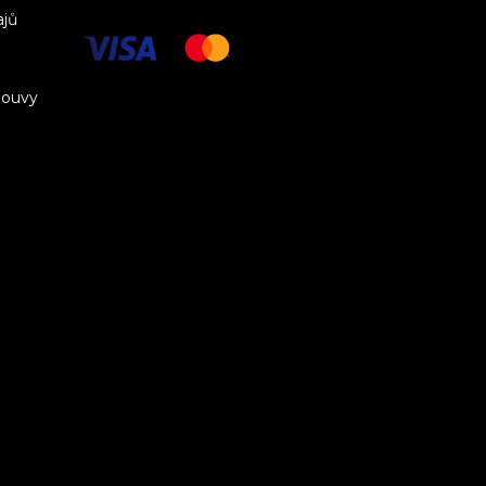
ajů
louvy