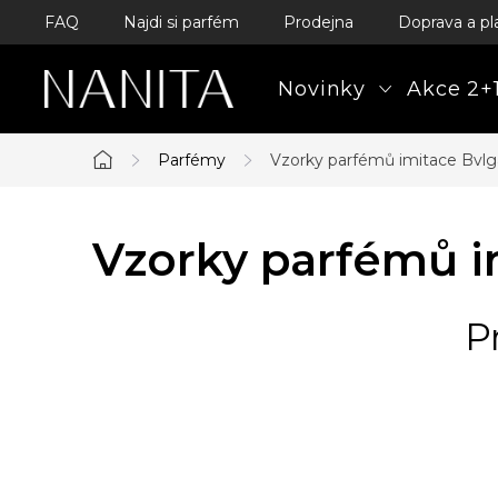
Přejít
FAQ
Najdi si parfém
Prodejna
Doprava a pl
na
obsah
Novinky
Akce 2+1
Parfémy
Vzorky parfémů imitace Bvlg
Domů
Vzorky parfémů i
P