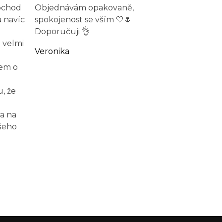
obchod
Objednávám opakovaně,
a navíc
spokojenost se vším 🤍🌷
Doporučuji 👌
 velmi
Veronika
jem o
, že
a na
šeho