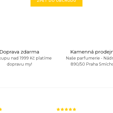
ZPĚT DO OBCHODU
Doprava zdarma
Kamenná prodej
kupu nad 1999 Kč platíme
Naše parfumerie - Nádr
dopravu my!
890/50 Praha Smích