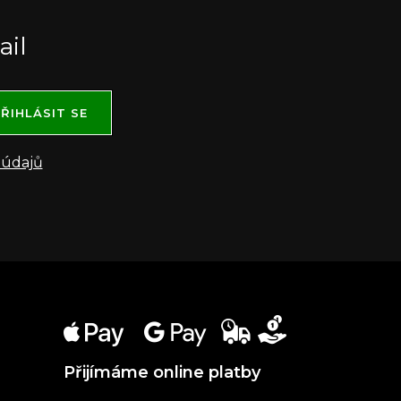
ail
ŘIHLÁSIT SE
 údajů
Přijímáme online platby