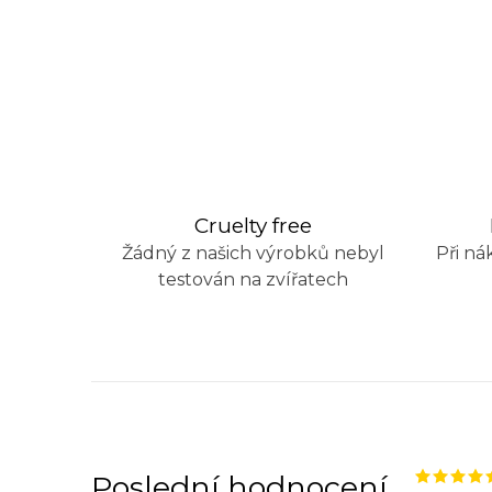
Cruelty free
Žádný z našich výrobků nebyl
Při ná
testován na zvířatech
Poslední hodnocení