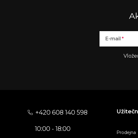
Ak
E-mail
Vlože
Z
á
Užiteč
+420 608 140 598
p
10:00 - 18:00
a
Prodejna