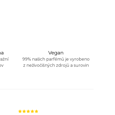
na
Vegan
ažní
99% našich parfémů je vyrobeno
ov
z neživočišných zdrojů a surovin