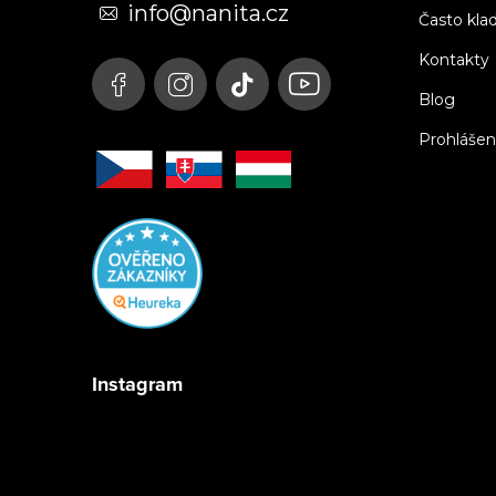
t
info@nanita.cz
Často kla
í
Kontakty
Blog
Prohlášen
Instagram