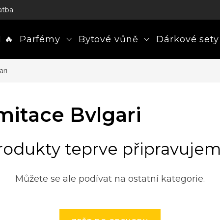
atba
 🔥
Parfémy
Bytové vůně
Dárkové sety
ari
mitace Bvlgari
rodukty teprve připravujem
Můžete se ale podívat na ostatní kategorie.