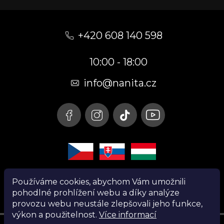
Z
á
+420 608 140 598
p
10:00 - 18:00
a
t
info@nanita.cz
í
Používáme cookies, abychom Vám umožnili
pohodlné prohlížení webu a díky analýze
provozu webu neustále zlepšovali jeho funkce,
výkon a použitelnost.
Více informací