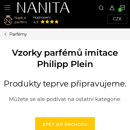
N
Hodnocení:
Najdi si
CZK
K
parfém
4,9
Přejít
Parfémy
na
obsah
Vzorky parfémů imitace
Philipp Plein
Produkty teprve připravujeme.
Můžete se ale podívat na ostatní kategorie.
ZPĚT DO OBCHODU