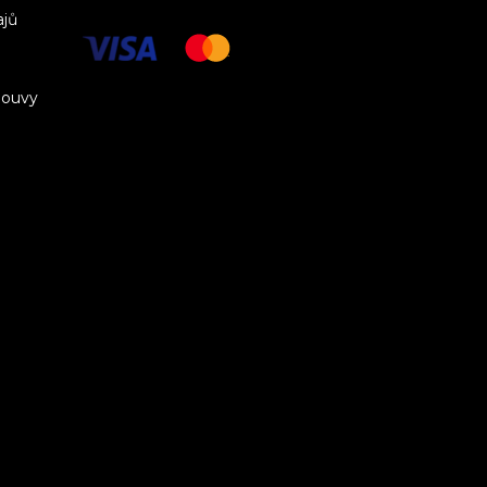
ajů
louvy