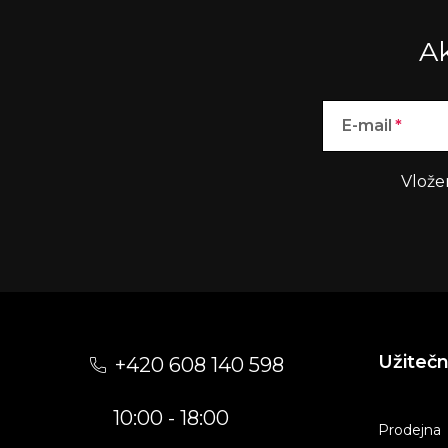
Ak
E-mail
Vlože
Z
á
Užiteč
+420 608 140 598
p
10:00 - 18:00
a
Prodejna