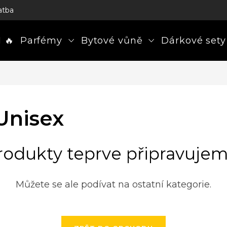
atba
 🔥
Parfémy
Bytové vůně
Dárkové sety
Unisex
rodukty teprve připravujem
Můžete se ale podívat na ostatní kategorie.