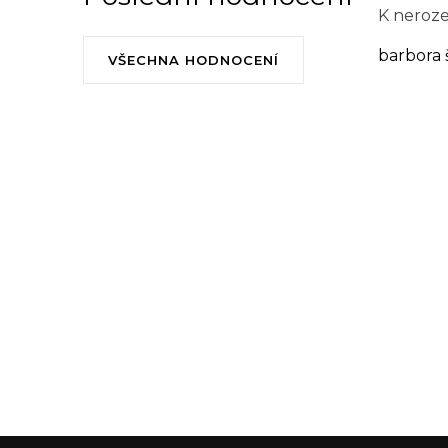
K neroze
barbora 
VŠECHNA HODNOCENÍ