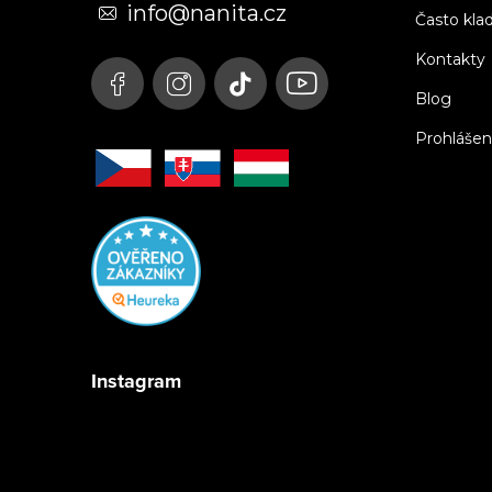
t
info@nanita.cz
Často kla
í
Kontakty
Blog
Prohlášen
Instagram