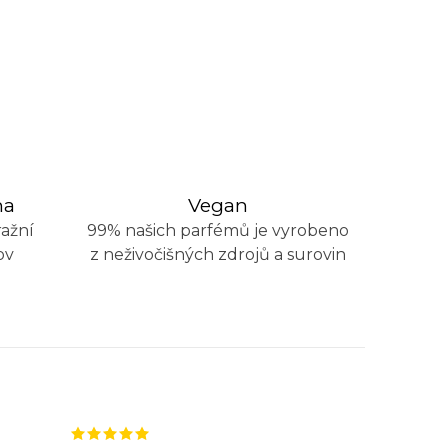
na
Vegan
ažní
99% našich parfémů je vyrobeno
ov
z neživočišných zdrojů a surovin