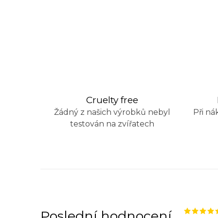
Cruelty free
Žádný z našich výrobků nebyl
Při ná
testován na zvířatech
Poslední hodnocení