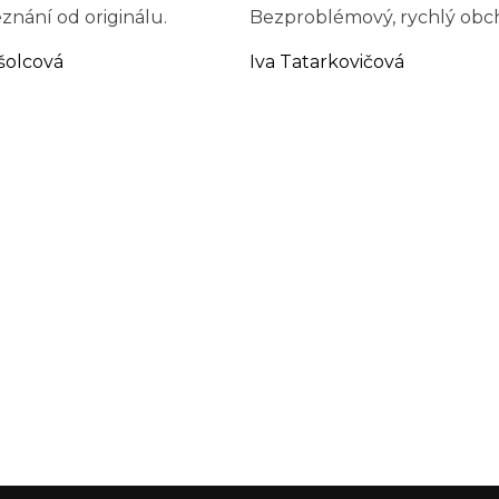
znání od originálu.
Bezproblémový, rychlý obc
šolcová
Iva Tatarkovičová