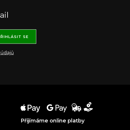
ail
ŘIHLÁSIT SE
 údajů
Přijímáme online platby