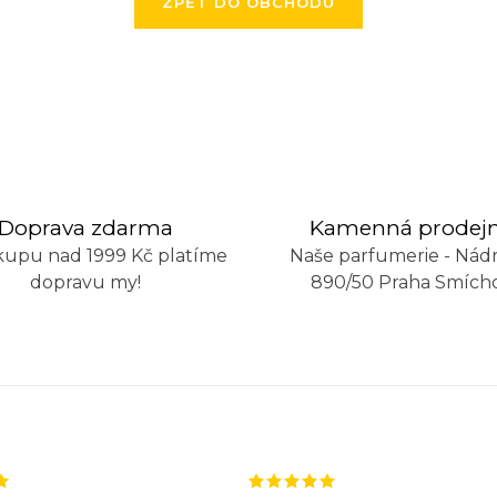
ZPĚT DO OBCHODU
Doprava zdarma
Kamenná prodej
kupu nad 1999 Kč platíme
Naše parfumerie - Nádr
dopravu my!
890/50 Praha Smích