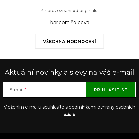
K nerozeznání od originálu.
barbora šolcová
VŠECHNA HODNOCENÍ
Aktuální novinky a slevy na váš e-mail
E-mail
PŘIHLÁSIT SE
Vložením e-mailu souhlasíte s
podmínkami ochrany osobních
údajů
Z