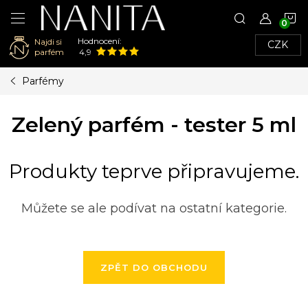
N
Hodnocení:
Najdi si
CZK
K
parfém
4,9
Přejít
Parfémy
na
obsah
Zelený parfém - tester 5 ml
Produkty teprve připravujeme.
Můžete se ale podívat na ostatní kategorie.
ZPĚT DO OBCHODU