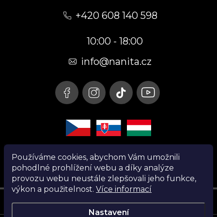
á
+420 608 140 598
p
10:00 - 18:00
a
t
info@nanita.cz
í
Používáme cookies, abychom Vám umožnili
pohodlné prohlížení webu a díky analýze
provozu webu neustále zlepšovali jeho funkce,
výkon a použitelnost.
Více informací
Instagram
Nastavení