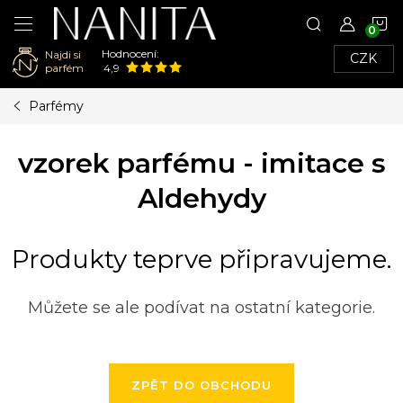
N
Hodnocení:
Najdi si
CZK
K
parfém
4,9
Přejít
Parfémy
na
obsah
vzorek parfému - imitace s
Aldehydy
Produkty teprve připravujeme.
Můžete se ale podívat na ostatní kategorie.
ZPĚT DO OBCHODU