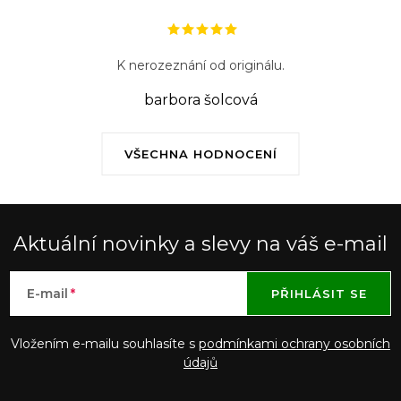
K nerozeznání od originálu.
barbora šolcová
VŠECHNA HODNOCENÍ
Aktuální novinky a slevy na váš e-mail
E-mail
PŘIHLÁSIT SE
Vložením e-mailu souhlasíte s
podmínkami ochrany osobních
údajů