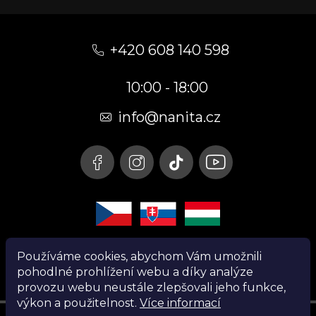
Z
á
+420 608 140 598
p
10:00 - 18:00
a
t
info@nanita.cz
í
Používáme cookies, abychom Vám umožnili
pohodlné prohlížení webu a díky analýze
provozu webu neustále zlepšovali jeho funkce,
výkon a použitelnost.
Více informací