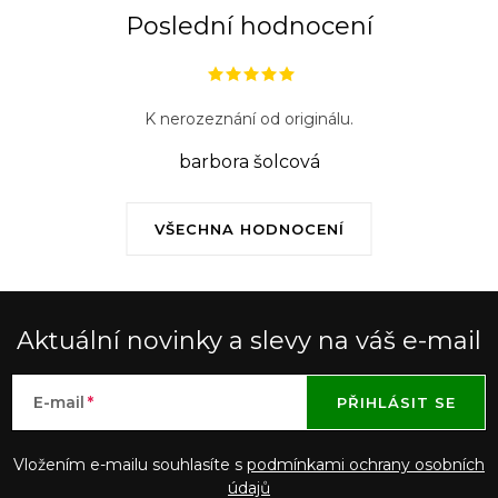
Poslední hodnocení
K nerozeznání od originálu.
barbora šolcová
VŠECHNA HODNOCENÍ
Aktuální novinky a slevy na váš e-mail
E-mail
PŘIHLÁSIT SE
Vložením e-mailu souhlasíte s
podmínkami ochrany osobních
údajů