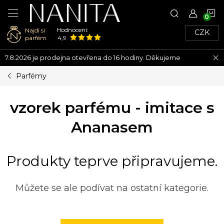
N
Hodnocení:
Najdi si
CZK
K
parfém
4,9
Přejít
7.8.2026 je prodejna otevřena do 16 hodiny. Děkujeme
na
obsah
Parfémy
vzorek parfému - imitace s
Ananasem
Produkty teprve připravujeme.
Můžete se ale podívat na ostatní kategorie.