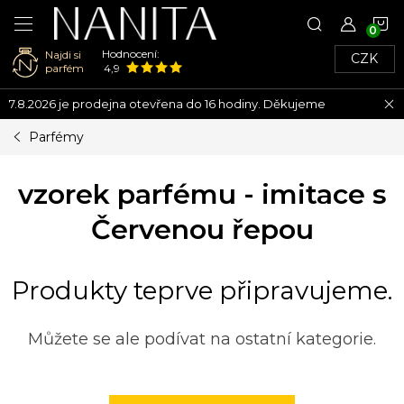
N
Hodnocení:
Najdi si
CZK
K
parfém
4,9
Přejít
7.8.2026 je prodejna otevřena do 16 hodiny. Děkujeme
na
obsah
Parfémy
vzorek parfému - imitace s
Červenou řepou
Produkty teprve připravujeme.
Můžete se ale podívat na ostatní kategorie.