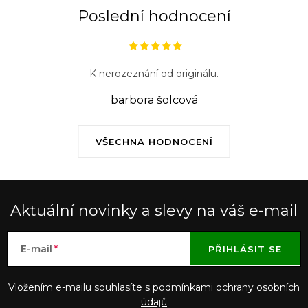
Poslední hodnocení
K nerozeznání od originálu.
barbora šolcová
VŠECHNA HODNOCENÍ
Aktuální novinky a slevy na váš e-mail
E-mail
PŘIHLÁSIT SE
Vložením e-mailu souhlasíte s
podmínkami ochrany osobních
údajů