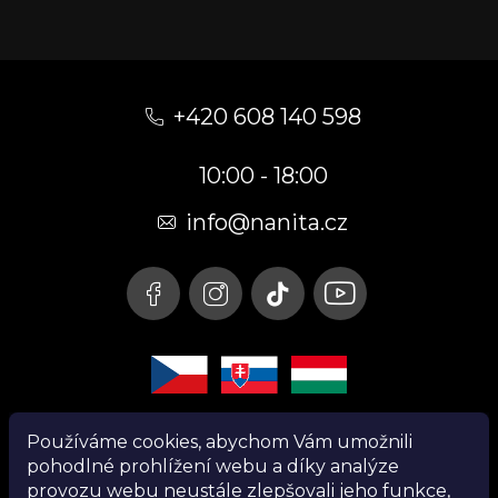
Z
á
+420 608 140 598
p
10:00 - 18:00
a
t
info@nanita.cz
í
Používáme cookies, abychom Vám umožnili
pohodlné prohlížení webu a díky analýze
provozu webu neustále zlepšovali jeho funkce,