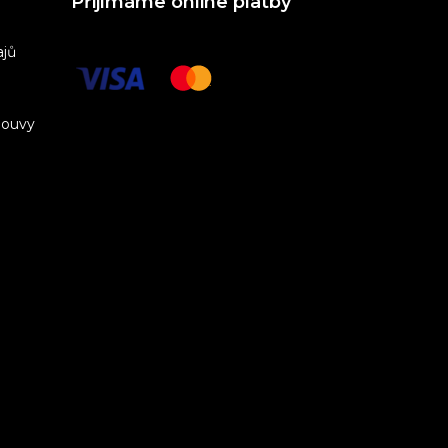
Přijímáme online platby
ajů
louvy