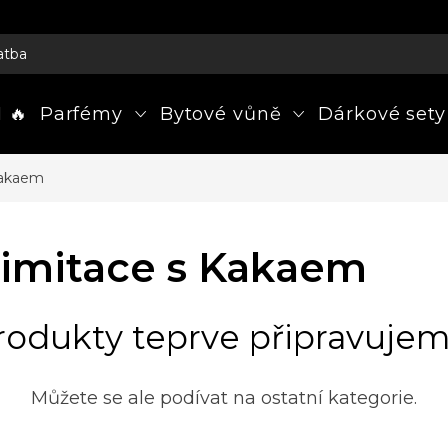
atba
 🔥
Parfémy
Bytové vůně
Dárkové sety
Kakaem
 imitace s Kakaem
rodukty teprve připravujem
Můžete se ale podívat na ostatní kategorie.