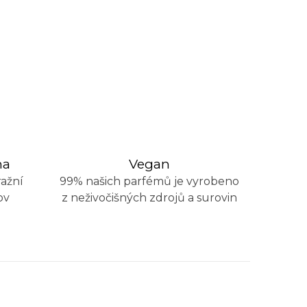
na
Vegan
ažní
99% našich parfémů je vyrobeno
ov
z neživočišných zdrojů a surovin