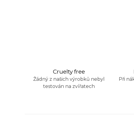
Cruelty free
Žádný z našich výrobků nebyl
Při ná
testován na zvířatech