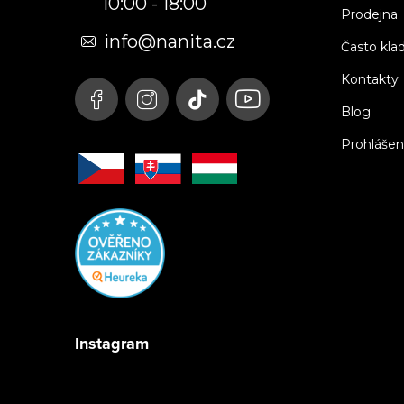
10:00 - 18:00
a
Prodejna
t
info@nanita.cz
Často kla
í
Kontakty
Blog
Prohlášen
Instagram