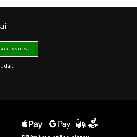
ail
ŘIHLÁSIT SE
 údajů