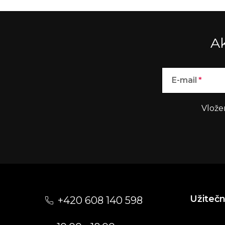
Ak
E-mail
Vlože
Z
á
Užiteč
+420 608 140 598
p