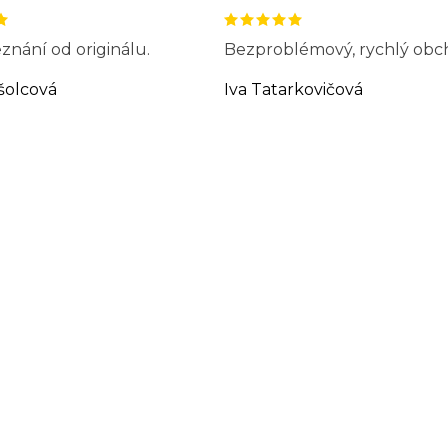
znání od originálu.
Bezproblémový, rychlý obc
šolcová
Iva Tatarkovičová