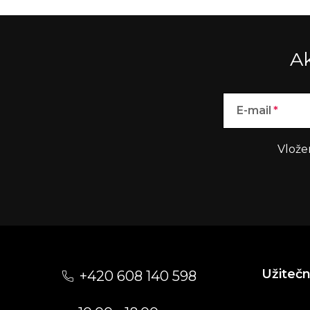
Ak
E-mail
Vlože
Z
á
Užiteč
+420 608 140 598
p