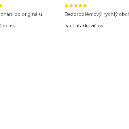
znání od originálu.
Bezproblémový, rychlý obc
šolcová
Iva Tatarkovičová