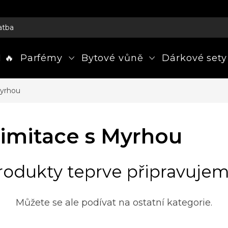
atba
 🔥
Parfémy
Bytové vůně
Dárkové sety
Myrhou
 imitace s Myrhou
rodukty teprve připravujem
Můžete se ale podívat na ostatní kategorie.