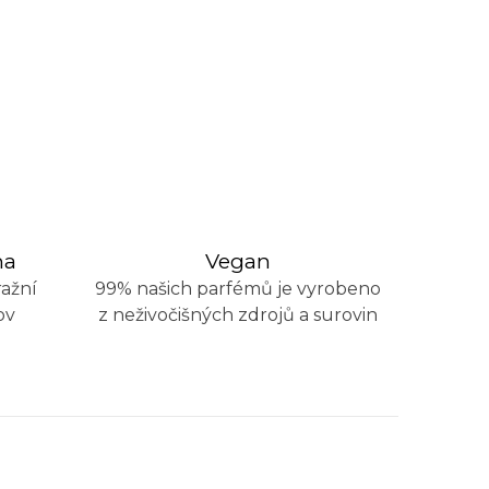
na
Vegan
ažní
99% našich parfémů je vyrobeno
ov
z neživočišných zdrojů a surovin