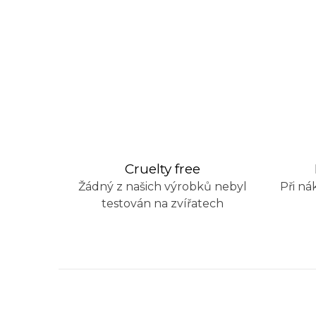
Cruelty free
Žádný z našich výrobků nebyl
Při ná
testován na zvířatech