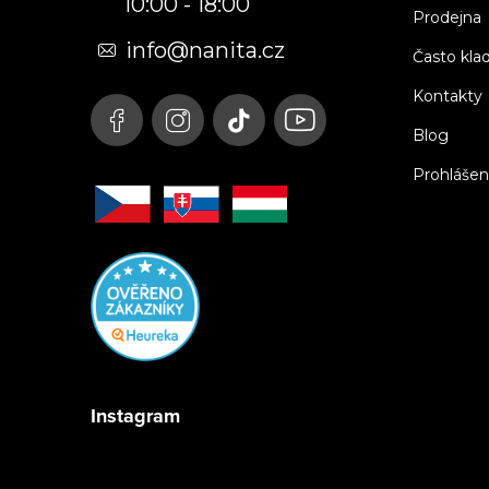
10:00 - 18:00
a
Prodejna
t
info@nanita.cz
Často kla
í
Kontakty
Blog
Prohlášen
Instagram