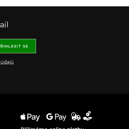
ail
ŘIHLÁSIT SE
 údajů