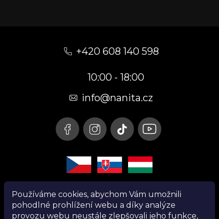
Z
á
+420 608 140 598
p
10:00 - 18:00
a
t
info@nanita.cz
í
Používáme cookies, abychom Vám umožnili
pohodlné prohlížení webu a díky analýze
provozu webu neustále zlepšovali jeho funkce,