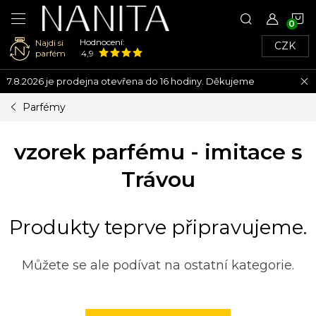
N
Hodnocení:
Najdi si
CZK
K
parfém
4,9
Přejít
7.8.2026 je prodejna otevřena do 16 hodiny. Děkujeme
na
obsah
Parfémy
vzorek parfému - imitace s
Trávou
Produkty teprve připravujeme.
Můžete se ale podívat na ostatní kategorie.