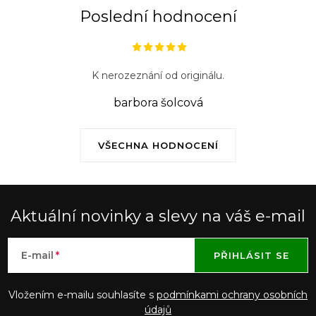
Poslední hodnocení
K nerozeznání od originálu.
barbora šolcová
VŠECHNA HODNOCENÍ
Aktuální novinky a slevy na váš e-mail
E-mail
PŘIHLÁSIT SE
Vložením e-mailu souhlasíte s
podmínkami ochrany osobních
údajů