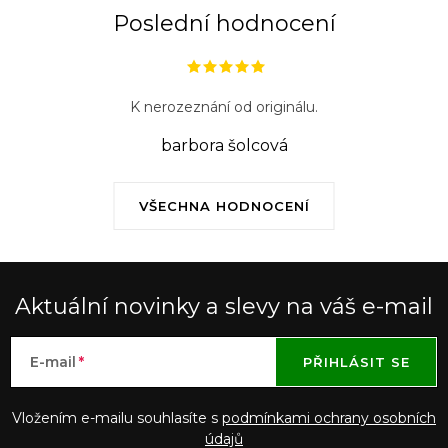
Poslední hodnocení
K nerozeznání od originálu.
barbora šolcová
VŠECHNA HODNOCENÍ
Aktuální novinky a slevy na váš e-mail
E-mail
PŘIHLÁSIT SE
Vložením e-mailu souhlasíte s
podmínkami ochrany osobních
údajů