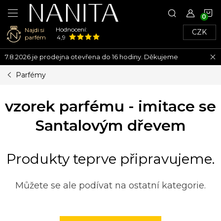
N
Hodnocení:
Najdi si
CZK
K
parfém
4,9
Přejít
7.8.2026 je prodejna otevřena do 16 hodiny. Děkujeme
na
obsah
Parfémy
vzorek parfému - imitace se
Santalovým dřevem
Produkty teprve připravujeme.
Můžete se ale podívat na ostatní kategorie.