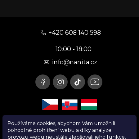
Z
á
+420 608 140 598
p
10:00 - 18:00
a
t
info@nanita.cz
í
Používáme cookies, abychom Vám umožnili
pohodlné prohlížení webu a díky analýze
provozu webu neustále zlepšovali jeho funkce,