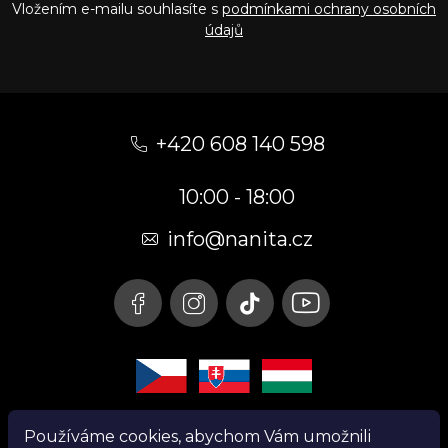
Vložením e-mailu souhlasíte s
podmínkami ochrany osobních
údajů
Z
á
+420 608 140 598
p
10:00 - 18:00
a
t
info@nanita.cz
í
Používáme cookies, abychom Vám umožnili