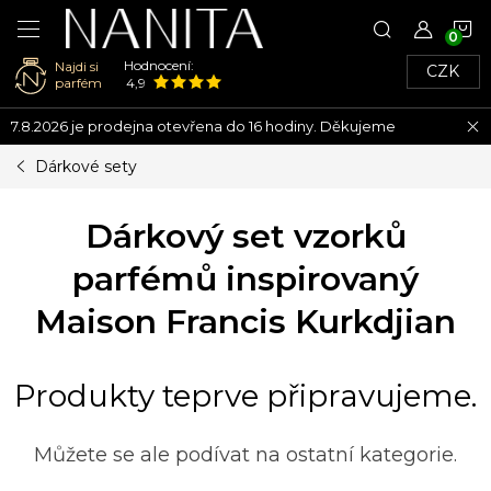
N
Hodnocení:
Najdi si
CZK
K
parfém
4,9
Přejít
7.8.2026 je prodejna otevřena do 16 hodiny. Děkujeme
na
obsah
Dárkové sety
Dárkový set vzorků
parfémů inspirovaný
Maison Francis Kurkdjian
Produkty teprve připravujeme.
Můžete se ale podívat na ostatní kategorie.