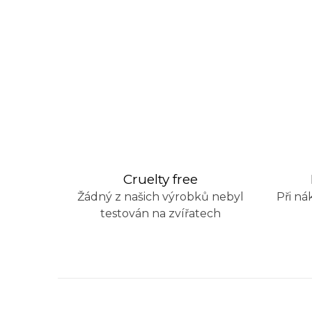
Cruelty free
Žádný z našich výrobků nebyl
Při ná
testován na zvířatech