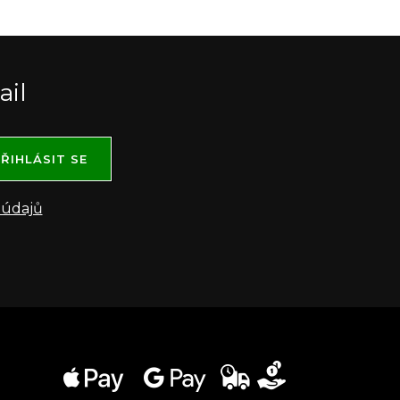
ail
ŘIHLÁSIT SE
 údajů