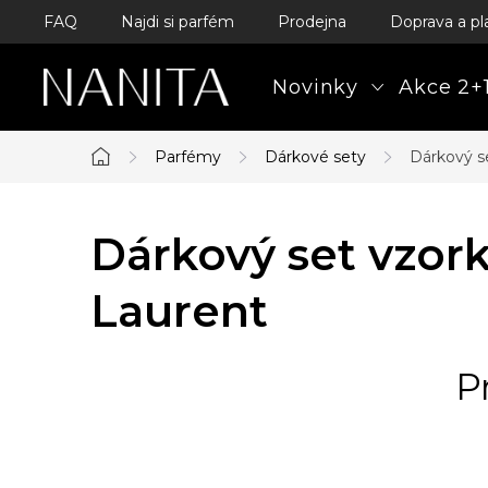
Přejít
FAQ
Najdi si parfém
Prodejna
Doprava a pl
na
obsah
Novinky
Akce 2+1
Parfémy
Dárkové sety
Dárkový s
Domů
Dárkový set vzork
Laurent
P