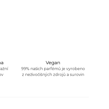
na
Vegan
ažní
99% našich parfémů je vyrobeno
ov
z neživočišných zdrojů a surovin