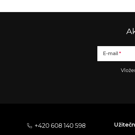
Ak
E-mail
Vlože
Z
á
Užiteč
+420 608 140 598
p