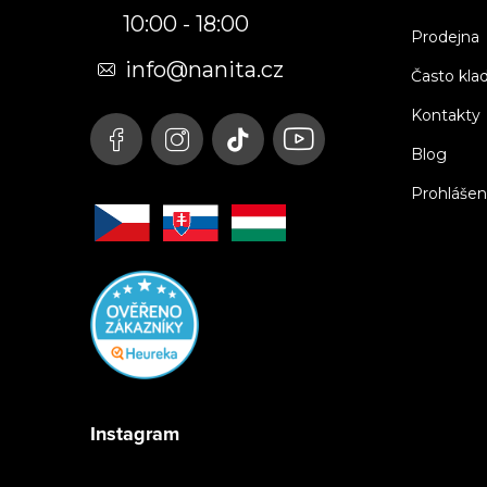
10:00 - 18:00
a
Prodejna
t
info@nanita.cz
Často kla
í
Kontakty
Blog
Prohlášen
Instagram