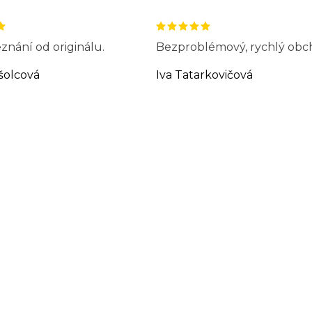
znání od originálu.
Bezproblémový, rychlý obc
šolcová
Iva Tatarkovičová