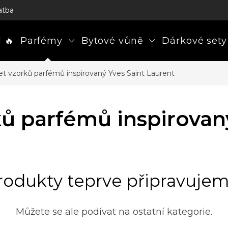
atba
 🔥
Parfémy
Bytové vůně
Dárkové sety
et vzorků parfémů inspirovaný Yves Saint Laurent
ů parfémů inspirovan
rodukty teprve připravujem
Můžete se ale podívat na ostatní kategorie.