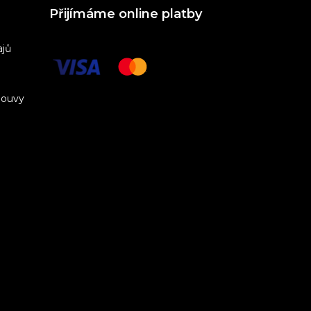
Přijímáme online platby
ajů
louvy