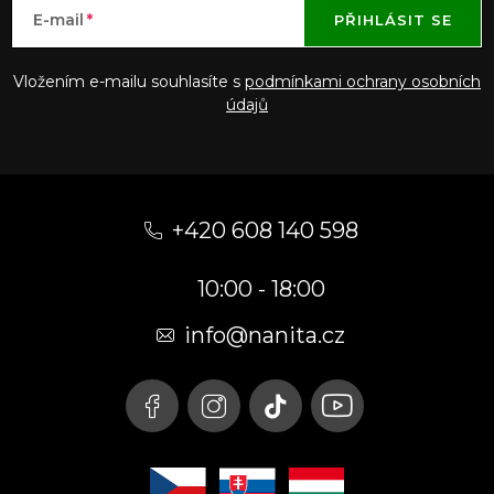
E-mail
PŘIHLÁSIT SE
Vložením e-mailu souhlasíte s
podmínkami ochrany osobních
údajů
Z
á
+420 608 140 598
p
10:00 - 18:00
a
t
info@nanita.cz
í