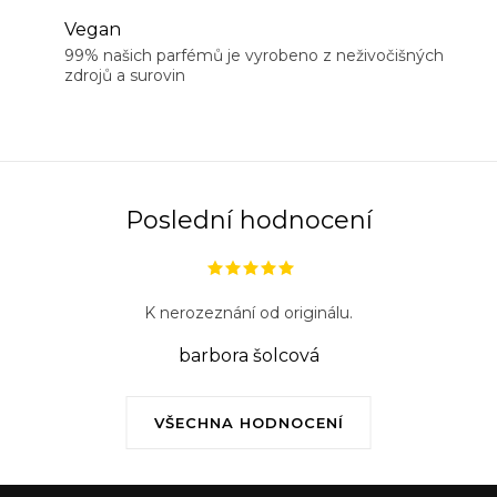
Vegan
99% našich parfémů je vyrobeno z neživočišných
zdrojů a surovin
Poslední hodnocení
K nerozeznání od originálu.
barbora šolcová
VŠECHNA HODNOCENÍ