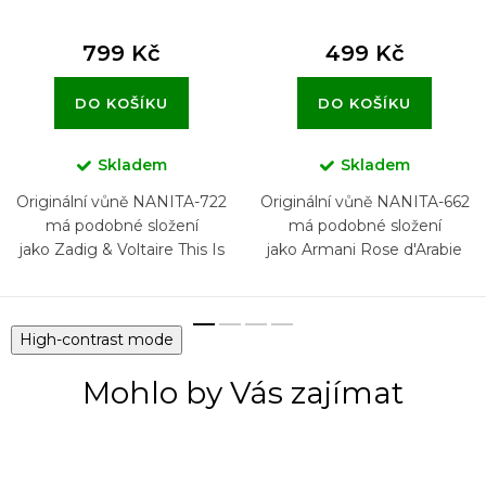
799 Kč
499 Kč
DO KOŠÍKU
DO KOŠÍKU
Skladem
Skladem
Originální vůně NANITA-722
Originální vůně NANITA-662
má podobné složení
má podobné složení
jako Zadig & Voltaire This Is
jako Armani Rose d'Arabie
Us!
Privé
High-contrast mode
Mohlo by Vás zajímat