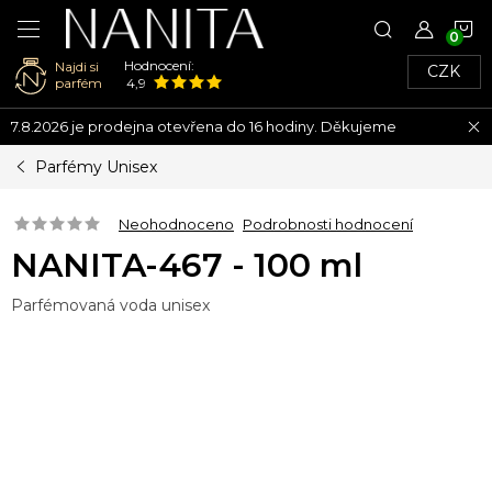
N
Hodnocení:
Najdi si
CZK
K
parfém
4,9
Přejít
7.8.2026 je prodejna otevřena do 16 hodiny. Děkujeme
na
obsah
Parfémy Unisex
Neohodnoceno
Podrobnosti hodnocení
NANITA-467 - 100 ml
Parfémovaná voda unisex