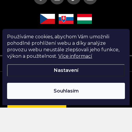
Používáme cookies, abychom Vám umožnili
pohodlné prohlížení webu a díky analýze
provozu webu neustále zlepšovali jeho funkce,
výkon a použitelnost.
Více informací
Instagram
Nastavení
Copyright 2026
Nanita.cz
. Všechna práva vyhrazena.
Souhlasím
Vytvořil Shoptet
Najdi si parfém