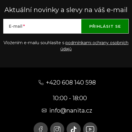
Aktuální novinky a slevy na váš e-mail
E-mail
PŘIHLÁSIT SE
Vložením e-mailu souhlasíte s
podmínkami ochrany osobních
údajů
Z
á
+420 608 140 598
p
10:00 - 18:00
a
t
info@nanita.cz
í