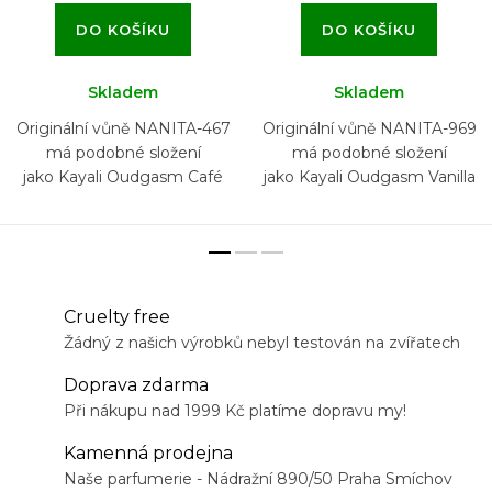
DO KOŠÍKU
DO KOŠÍKU
Skladem
Skladem
Originální vůně NANITA-467
Originální vůně NANITA-969
má podobné složení
má podobné složení
jako Kayali Oudgasm Café
jako Kayali Oudgasm Vanilla
Oud 19 Eau de Parfum
Oud 36 Eau de Parfum
Intense
Intense
Cruelty free
Žádný z našich výrobků nebyl testován na zvířatech
Doprava zdarma
Při nákupu nad 1999 Kč platíme dopravu my!
Kamenná prodejna
Naše parfumerie - Nádražní 890/50 Praha Smíchov