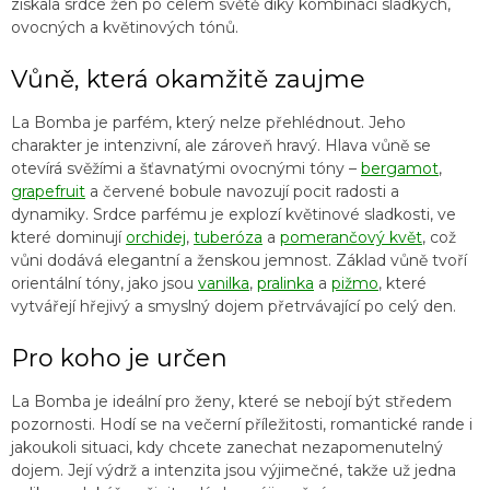
získala srdce žen po celém světě díky kombinaci sladkých,
ovocných a květinových tónů.
Vůně, která okamžitě zaujme
La Bomba je parfém, který nelze přehlédnout. Jeho
charakter je intenzivní, ale zároveň hravý. Hlava vůně se
otevírá svěžími a šťavnatými ovocnými tóny –
bergamot
,
grapefruit
a červené bobule navozují pocit radosti a
dynamiky. Srdce parfému je explozí květinové sladkosti, ve
které dominují
orchidej
,
tuberóza
a
pomerančový květ
, což
vůni dodává elegantní a ženskou jemnost. Základ vůně tvoří
orientální tóny, jako jsou
vanilka
,
pralinka
a
pižmo
, které
vytvářejí hřejivý a smyslný dojem přetrvávající po celý den.
Pro koho je určen
La Bomba je ideální pro ženy, které se nebojí být středem
pozornosti. Hodí se na večerní příležitosti, romantické rande i
jakoukoli situaci, kdy chcete zanechat nezapomenutelný
dojem. Její výdrž a intenzita jsou výjimečné, takže už jedna