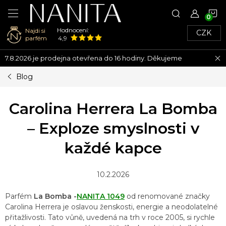
N
Hodnocení:
Najdi si
CZK
K
parfém
4,9
Přejít
7.8.2026 je prodejna otevřena do 16 hodiny. Děkujeme
na
obsah
Blog
Carolina Herrera La Bomba
– Exploze smyslnosti v
každé kapce
10.2.2026
Parfém
La Bomba -
NANITA 1049
od renomované značky
Carolina Herrera je oslavou ženskosti, energie a neodolatelné
přitažlivosti. Tato vůně, uvedená na trh v roce 2005, si rychle