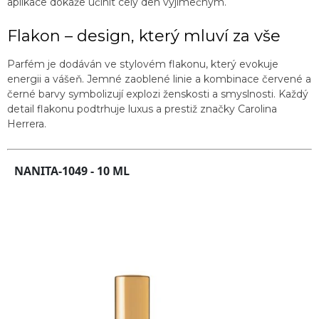
aplikace dokáže učinit celý den výjimečným.
Flakon – design, který mluví za vše
Parfém je dodáván ve stylovém flakonu, který evokuje
energii a vášeň. Jemné zaoblené linie a kombinace červené a
černé barvy symbolizují explozi ženskosti a smyslnosti. Každý
detail flakonu podtrhuje luxus a prestiž značky Carolina
Herrera.