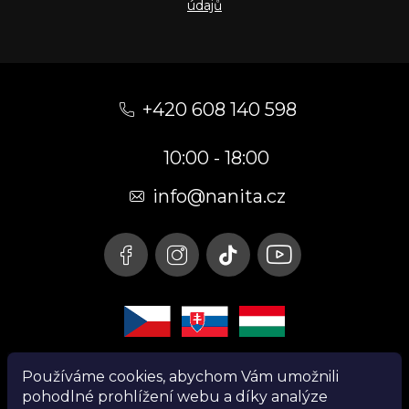
údajů
Z
á
+420 608 140 598
p
10:00 - 18:00
a
t
info@nanita.cz
í
Používáme cookies, abychom Vám umožnili
pohodlné prohlížení webu a díky analýze