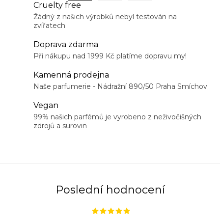
a
Cruelty free
r
Žádný z našich výrobků nebyl testován na
c
á
zvířatech
í
n
p
Doprava zdarma
k
r
Při nákupu nad 1999 Kč platíme dopravu my!
o
v
v
Kamenná prodejna
k
á
Naše parfumerie - Nádražní 890/50 Praha Smíchov
y
n
Vegan
v
í
99% našich parfémů je vyrobeno z neživočišných
ý
zdrojů a surovin
p
i
s
u
Poslední hodnocení