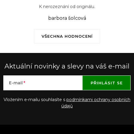
K nerozeznání od originálu.
barbora šolcová
VŠECHNA HODNOCENÍ
Aktuální novinky a slevy na váš e-mail
E-mail
PŘIHLÁSIT SE
Vložením e-mailu souhlasíte s
podmínkami ochrany osobních
údajů
Z