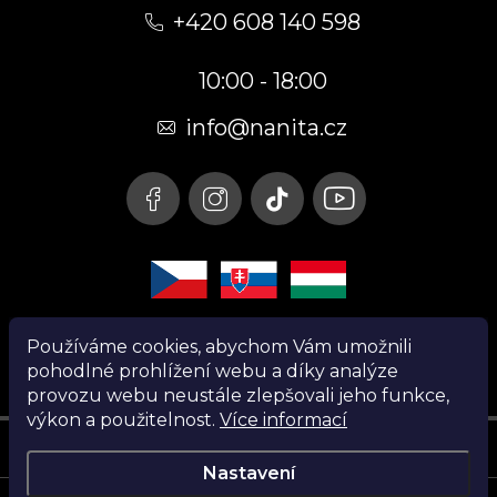
á
+420 608 140 598
p
10:00 - 18:00
a
t
info@nanita.cz
í
Používáme cookies, abychom Vám umožnili
pohodlné prohlížení webu a díky analýze
provozu webu neustále zlepšovali jeho funkce,
výkon a použitelnost.
Více informací
Instagram
Nastavení