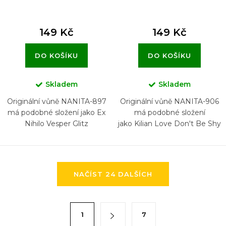
149 Kč
149 Kč
DO KOŠÍKU
DO KOŠÍKU
Skladem
Skladem
Originální vůně NANITA-897
Originální vůně NANITA-906
má podobné složení jako Ex
má podobné složení
Nihilo Vesper Glitz
jako Kilian Love Don't Be Shy
O
NAČÍST 24 DALŠÍCH
v
l
á
S
1
7
d
t