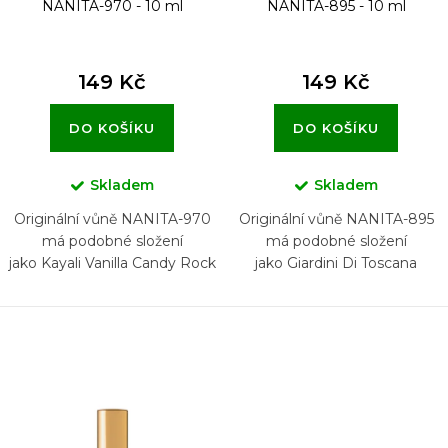
NANITA-970 - 10 ml
NANITA-895 - 10 ml
ů
149 Kč
149 Kč
DO KOŠÍKU
DO KOŠÍKU
Skladem
Skladem
Originální vůně NANITA-970
Originální vůně NANITA-895
má podobné složení
má podobné složení
jako Kayali Vanilla Candy Rock
jako Giardini Di Toscana
Sugar 42
Bianco Latte