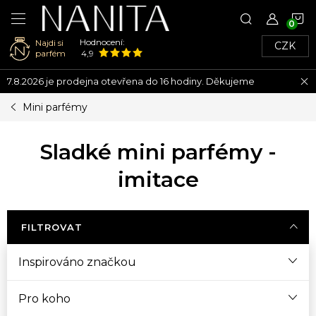
N
Hodnocení:
Najdi si
CZK
K
parfém
4,9
Přejít
7.8.2026 je prodejna otevřena do 16 hodiny. Děkujeme
na
obsah
Mini parfémy
Sladké mini parfémy -
imitace
FILTROVAT
Inspirováno značkou
Pro koho