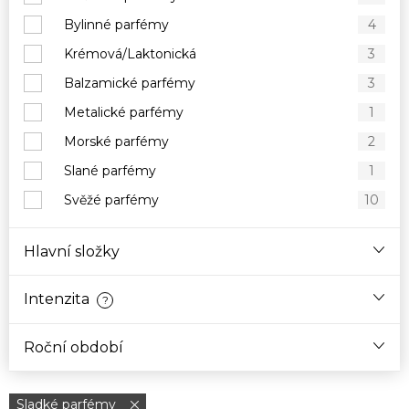
Bylinné parfémy
4
Krémová/Laktonická
3
Balzamické parfémy
3
Metalické parfémy
1
Morské parfémy
2
Slané parfémy
1
Svěžé parfémy
10
Hlavní složky
Intenzita
?
Roční období
Sladké parfémy