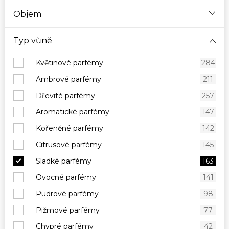
Objem
Typ vůně
Květinové parfémy
284
Ambrové parfémy
211
Dřevité parfémy
257
Aromatické parfémy
147
Kořeněné parfémy
142
Citrusové parfémy
145
Sladké parfémy
163
Ovocné parfémy
141
Pudrové parfémy
98
Pižmové parfémy
77
Chypré parfémy
42