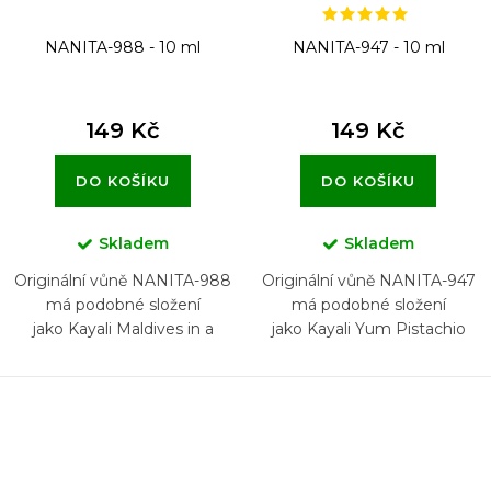
NANITA-988 - 10 ml
NANITA-947 - 10 ml
149 Kč
149 Kč
DO KOŠÍKU
DO KOŠÍKU
Skladem
Skladem
Originální vůně NANITA-988
Originální vůně NANITA-947
má podobné složení
má podobné složení
jako Kayali Maldives in a
jako Kayali Yum Pistachio
Bottle Ylang Coco 20 Eau de
Gelato 33
Parfum