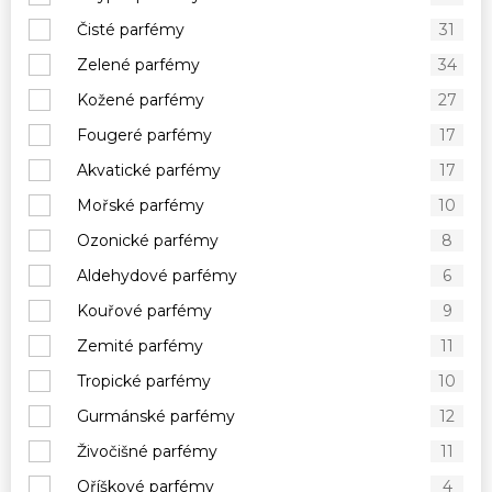
Čisté parfémy
31
Zelené parfémy
34
Kožené parfémy
27
Fougeré parfémy
17
Akvatické parfémy
17
Mořské parfémy
10
Ozonické parfémy
8
Aldehydové parfémy
6
Kouřové parfémy
9
Zemité parfémy
11
Tropické parfémy
10
Gurmánské parfémy
12
Živočišné parfémy
11
Oříškové parfémy
4