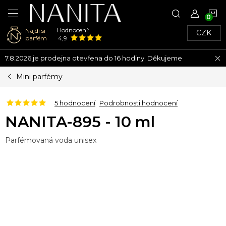
N
Hodnocení:
Najdi si
CZK
K
parfém
4,9
Přejít
7.8.2026 je prodejna otevřena do 16 hodiny. Děkujeme
na
obsah
Mini parfémy
5 hodnocení
Podrobnosti hodnocení
NANITA-895 - 10 ml
Parfémovaná voda unisex