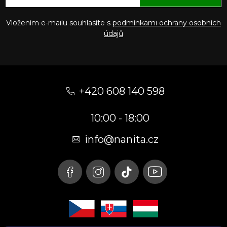
Vložením e-mailu souhlasíte s
podmínkami ochrany osobních
údajů
Z
á
+420 608 140 598
p
10:00 - 18:00
a
t
info@nanita.cz
í