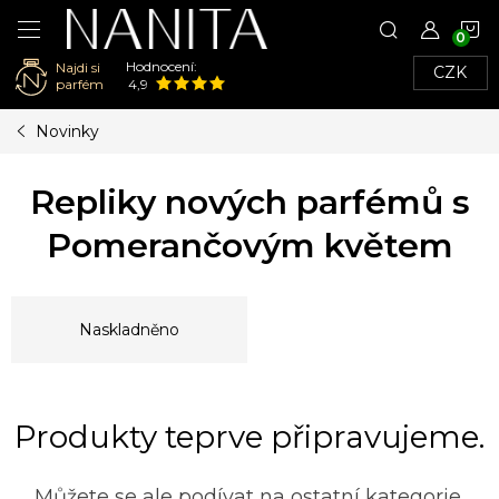
N
Hodnocení:
Najdi si
CZK
K
parfém
4,9
Přejít
Novinky
na
obsah
Repliky nových parfémů s
Pomerančovým květem
Naskladněno
Produkty teprve připravujeme.
Můžete se ale podívat na ostatní kategorie.