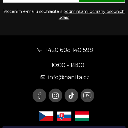
Vložením e-mailu souhlasíte s
podmínkami ochrany osobních
údajů
Z
á
+420 608 140 598
p
10:00 - 18:00
a
t
info@nanita.cz
í