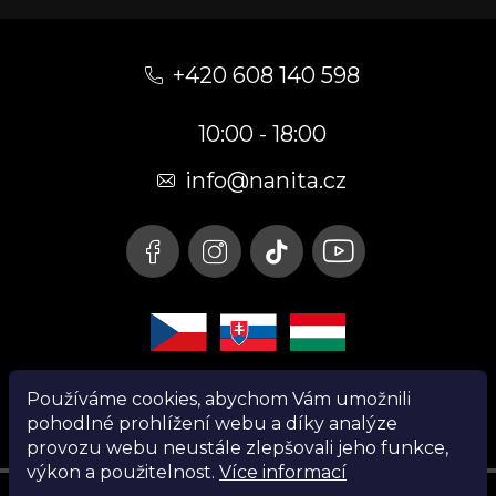
Z
á
+420 608 140 598
p
10:00 - 18:00
a
t
info@nanita.cz
í
Používáme cookies, abychom Vám umožnili
pohodlné prohlížení webu a díky analýze
provozu webu neustále zlepšovali jeho funkce,
výkon a použitelnost.
Více informací