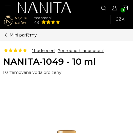
N
Hodnocení:
Najdi si
CZK
K
parfém
4,9
Přejít
Mini parfémy
na
obsah
1 hodnocení
Podrobnosti hodnocení
NANITA-1049 - 10 ml
Parfémovaná voda pro ženy