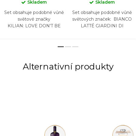
Skladem
Skladem
Set obsahuje podobné vůně
Set obsahuje podobné vůně
světové značky
světových značek: BIANCO
KILIAN: LOVE DON'T BE
LATTÉ GIARDINI DI
SHY, VOULEZ-VOUS
TOSCANA, BURBERRY
COUCHER AVEC MOI ,
GODDESS, KAYALI YUM
FLOWER OF IMMORTALITY,
PISTACHIO GELATO...
PURE OUD, LOVE...