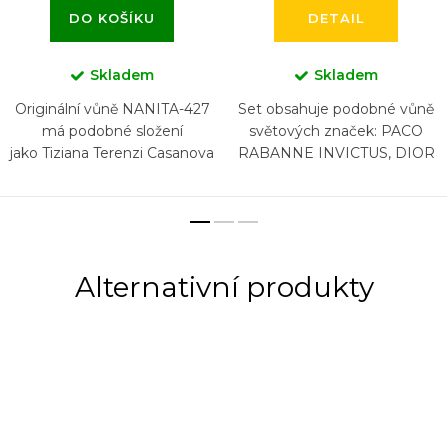
DO KOŠÍKU
DETAIL
Skladem
Skladem
Originální vůně NANITA-427
Set obsahuje podobné vůně
má podobné složení
světových značek: PACO
jako Tiziana Terenzi Casanova
RABANNE INVICTUS, DIOR
SAUVAGE, NASOMATTO
BLACK AFGANO, ARMANI
ACQUA DI GIO , CHANEL
BLEU, HUGO...