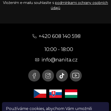
Vložením e-mailu souhlasíte s
podmínkami ochrany osobních
údajů
Z
á
+420 608 140 598
p
10:00 - 18:00
a
t
info@nanita.cz
í
Používáme cookies, abychom Vám umožnili