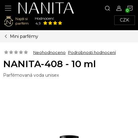
N
Hodnocení:
Najdi si
CZK
K
parfém
4,9
Přejít
Mini parfémy
na
obsah
Neohodnoceno
Podrobnosti hodnocení
NANITA-408 - 10 ml
Parfémovaná voda unisex