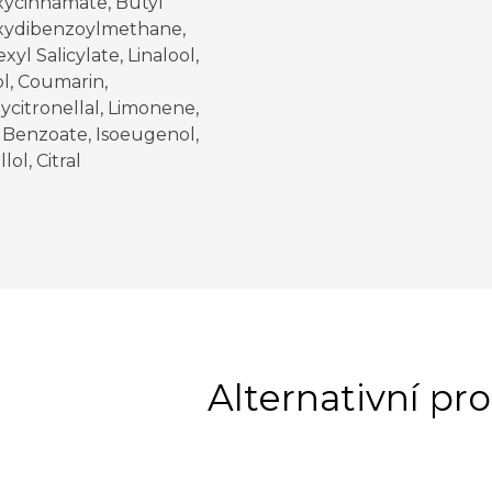
ycinnamate, Butyl
ydibenzoylmethane,
xyl Salicylate, Linalool,
l, Coumarin,
citronellal, Limonene,
 Benzoate, Isoeugenol,
lol, Citral