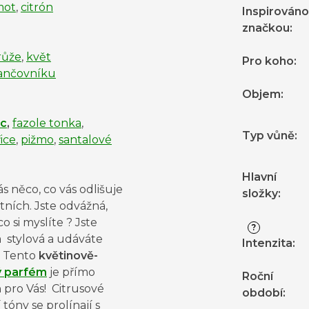
mot
,
citrón
Inspirováno
značkou
:
růže
,
květ
Pro koho
:
ančovníku
Objem
:
ec
,
fazole tonka
,
Typ vůně
:
ice
,
pižmo
,
santalové
Hlavní
ás něco, co vás odlišuje
složky
:
tních. Jste odvážná,
co si myslíte ? Jste
?
 stylová a udáváte
Intenzita
:
! Tento
květinově-
ý parfém
je přímo
Roční
 pro Vás! Citrusové
období
:
 tóny se prolínají s