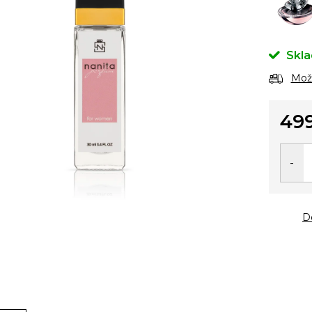
Skl
Možn
49
Měrn
cena:
D