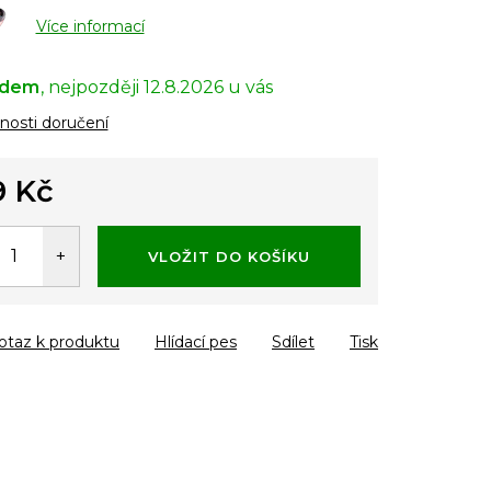
Více informací
adem
12.8.2026
osti doručení
9 Kč
á
VLOŽIT DO KOŠÍKU
otaz k produktu
Hlídací pes
Sdílet
Tisk