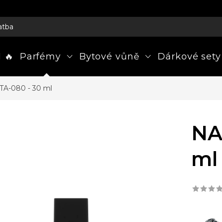
atba
 🔥
Parfémy
Bytové vůně
Dárkové sety
TA-080 - 30 ml
NA
ml