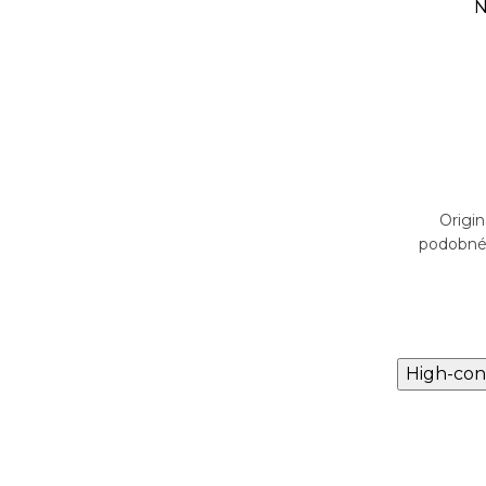
NANITA-080 - 100 ml
N
Parfémovaná voda pro ženy
799 Kč
DO KOŠÍKU
Skladem
0 má
Originální vůně NANITA-080 má
Origi
ry Body
podobné složení jako Guerlain
podobné 
Insolence
High-con