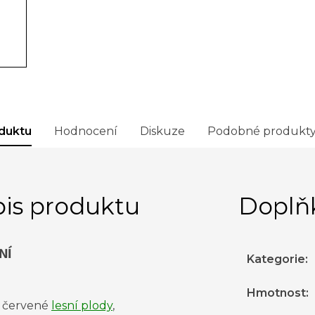
duktu
Hodnocení
Diskuze
Podobné produkt
is produktu
Doplň
NÍ
Kategorie
:
Hmotnost
:
, červené
lesní plody
,