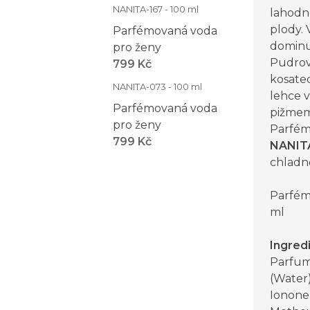
NANITA-167 - 100 ml
lahodn
plody. 
Parfémovaná voda
dominuj
pro ženy
Pudrový
799 Kč
kosate
NANITA-073 - 100 ml
lehce v
Parfémovaná voda
pižmem
pro ženy
Parfém
799 Kč
NANIT
chladn
Parfém
ml
Ingred
Parfum
(Water)
Ionone