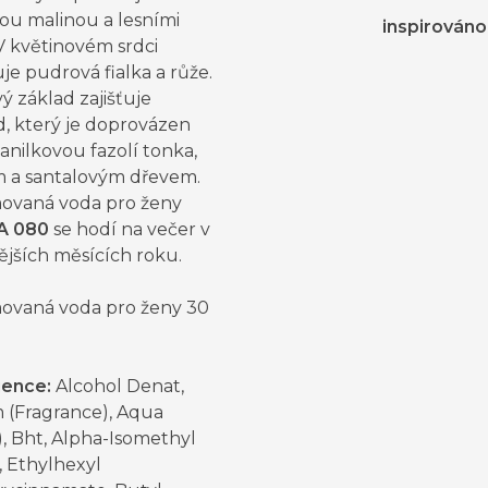
ou malinou a lesními
inspirováno
V květinovém srdci
e pudrová fialka a růže.
 základ zajišťuje
d, který je doprovázen
anilkovou fazolí tonka,
 a santalovým dřevem.
ovaná voda pro ženy
A 080
se hodí na večer v
ějších měsících roku.
ovaná voda pro ženy 30
ience:
Alcohol Denat,
 (Fragrance), Aqua
, Bht, Alpha-Isomethyl
, Ethylhexyl