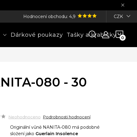
Hodnocení obchodu: 4,9
CZK
NÁK
Dárkové poukazy
Tašky a krabičky
KOŠÍ
NITA-080 - 30
Neohodnoceno
Podrobnosti hodnocení
Originální vůně NANITA-080 má podobné
složení jako
Guerlain Insolence