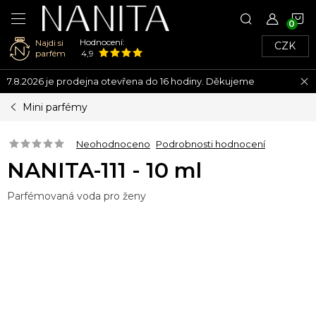
N
Hodnocení:
Najdi si
CZK
K
parfém
4,9
Přejít
7.8.2026 je prodejna otevřena do 16 hodiny. Děkujeme
na
obsah
Mini parfémy
Neohodnoceno
Podrobnosti hodnocení
NANITA-111 - 10 ml
Parfémovaná voda pro ženy