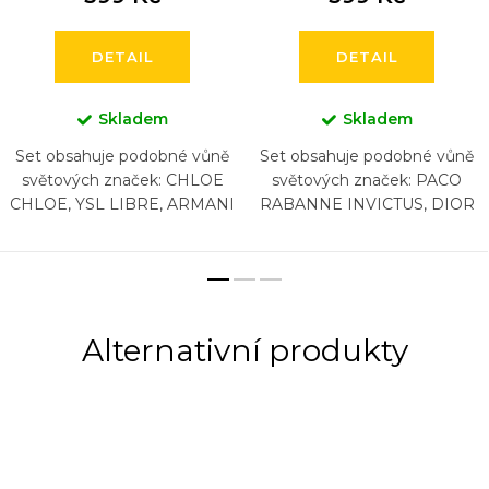
DETAIL
DETAIL
Skladem
Skladem
Set obsahuje podobné vůně
Set obsahuje podobné vůně
světových značek: CHLOE
světových značek: PACO
CHLOE, YSL LIBRE, ARMANI
RABANNE INVICTUS, DIOR
SI, LANCOME LA VIA EST
SAUVAGE, NASOMATTO
BELLE, CHANEL COCO
BLACK AFGANO, ARMANI
MADEMOISELLE,
ACQUA DI GIO , CHANEL
CAROLINA...
BLEU, HUGO...