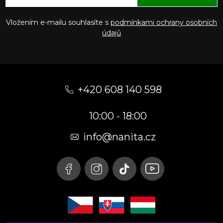
Vložením e-mailu souhlasíte s
podmínkami ochrany osobních
údajů
Z
á
+420 608 140 598
p
10:00 - 18:00
a
t
info@nanita.cz
í