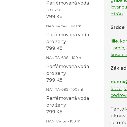
galban
Parfémovaná voda
levandu
unisex
citrón
799 Kč
NANITA-542 - 100 ml
Srdce
Parfémovaná voda
lilie
,
kon
pro ženy
jasmín
,
799 Kč
kosatec
NANITA-608 - 100 ml
Parfémovaná voda
Základ
pro ženy
799 Kč
dubov
kůže
,
s
NANITA-685 - 100 ml
cedrov
Parfémovaná voda
pro ženy
Tento
799 Kč
ukrývá
NANITA-167 - 100 ml
Je urče