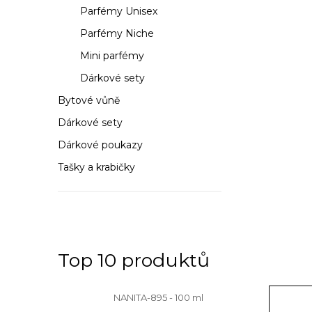
n
Parfémy Unisex
n
Parfémy Niche
í
Mini parfémy
Dárkové sety
p
Bytové vůně
a
Dárkové sety
n
Dárkové poukazy
e
Tašky a krabičky
l
Top 10 produktů
NANITA-895 - 100 ml