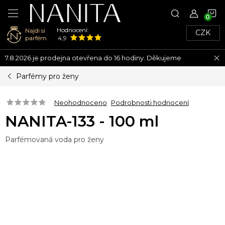
N
Hodnocení:
Najdi si
CZK
K
parfém
4,9
Přejít
7.8.2026 je prodejna otevřena do 16 hodiny. Děkujeme
na
obsah
Parfémy pro ženy
Neohodnoceno
Podrobnosti hodnocení
NANITA-133 - 100 ml
Parfémovaná voda pro ženy