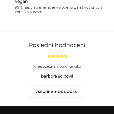
Vegan
99% našich parfémů je vyrobeno z neživočišných
zdrojů a surovin
Poslední hodnocení
K nerozeznání od originálu.
barbora šolcová
VŠECHNA HODNOCENÍ