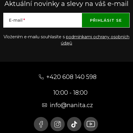
Aktuální novinky a slevy na váš e-mail
E-mail
PŘIHLÁSIT SE
Vložením e-mailu souhlasíte s
podmínkami ochrany osobních
údajů
Z
á
+420 608 140 598
p
10:00 - 18:00
a
t
info@nanita.cz
í