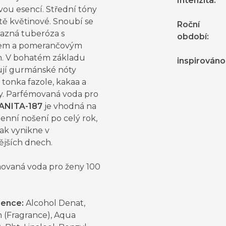
Intenzita
:
vou esencí. Střední tóny
stě květinové. Snoubí se
Roční
razná tuberóza s
období
:
em a pomerančovým
. V bohatém základu
inspirováno
jí gurmánské nóty
, tonka fazole, kakaa a
ky. Parfémovaná voda pro
ANITA-187
je vhodná na
enní nošení po celý rok,
ak vynikne v
ějších dnech.
ovaná voda pro ženy 100
ience:
Alcohol Denat,
 (Fragrance), Aqua