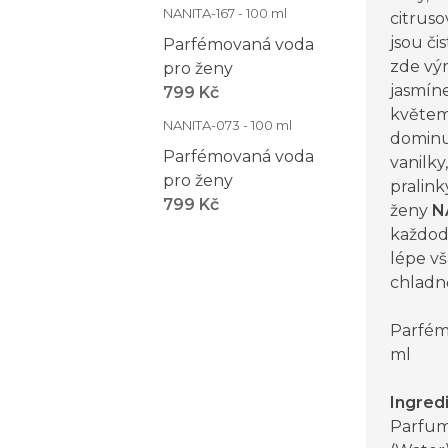
NANITA-167 - 100 ml
citruso
jsou či
Parfémovaná voda
zde vý
pro ženy
jasmín
799 Kč
květem
NANITA-073 - 100 ml
dominu
Parfémovaná voda
vanilky
pro ženy
pralin
799 Kč
ženy
N
každod
lépe vš
chladn
Parfém
ml
Ingred
Parfum