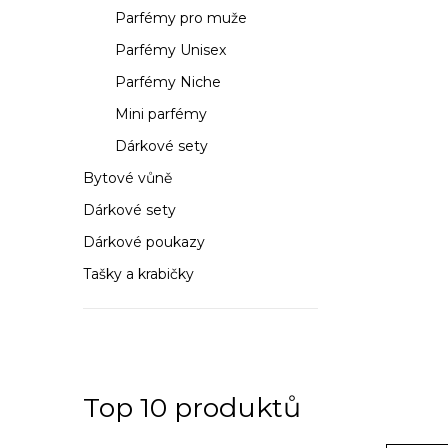
a
Parfémy pro muže
n
Parfémy Unisex
n
Parfémy Niche
í
Mini parfémy
Dárkové sety
p
Bytové vůně
a
Dárkové sety
n
Dárkové poukazy
e
Tašky a krabičky
l
Top 10 produktů