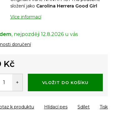
složení jako
Carolina Herrera Good Girl
Více informací
adem
12.8.2026
osti doručení
 Kč
á
VLOŽIT DO KOŠÍKU
otaz k produktu
Hlídací pes
Sdílet
Tisk