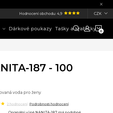
Hodnocení obchodu: 4,9
CZK
NÁK
Dárkové poukazy
Tašky a krabičky
KOŠÍ
NITA-187 - 100
ovaná voda pro ženy
2 hodnocení
Podrobnosti hodnocení
Originální vůně NANITA-187 má podobné