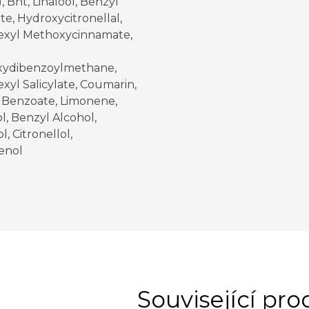
, Bht, Linalool, Benzyl
ate, Hydroxycitronellal,
exyl Methoxycinnamate,
ydibenzoylmethane,
xyl Salicylate, Coumarin,
 Benzoate, Limonene,
l, Benzyl Alcohol,
l, Citronellol,
enol
Související pr