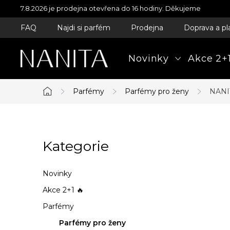
Přejít
7.8.2026 je prodejna otevřena do 16 hodiny. Děkujeme
na
FAQ
Najdi si parfém
Prodejna
Doprava a pl
obsah
Novinky
Akce 2+1
Parfémy
Parfémy pro ženy
NANIT
Domů
P
Kategorie
Přeskočit
o
kategorie
s
Novinky
t
Akce 2+1 🔥
Parfémy
r
Parfémy pro ženy