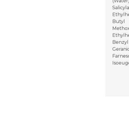
(Water)
Salicyl
Ethylh
Butyl
Methox
Ethylhe
Benzyl
Geranio
Farneso
Isoeug