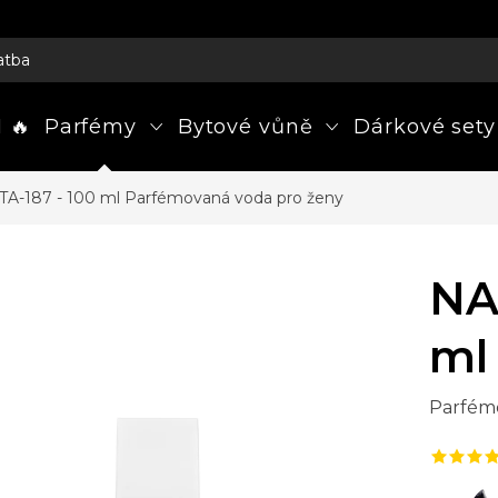
atba
 🔥
Parfémy
Bytové vůně
Dárkové sety
A-187 - 100 ml
Parfémovaná voda pro ženy
NA
ml
Parfém