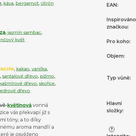
e
,
káva
,
bergamot
,
citrón
EAN
:
Inspirováno
značkou
:
za
,
jasmín sambac
,
nčový květ
Pro koho
:
Objem
:
azole
,
kakao
,
vanilka
,
,
santalové dřevo
,
pižmo
,
Typ vůně
:
kašmírové dřevo
,
skořice
,
cedrové dřevo
Hlavní
vě-
květinová
vonná
složky
:
ce vás překvapí již s
i tóny, a to díky
čnému aroma mandlí a
?
teré je osvěženo