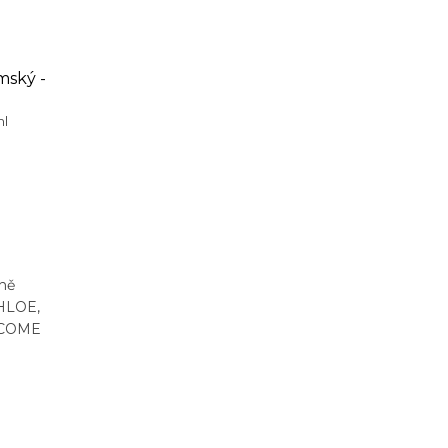
mský -
ml
ně
HLOE,
NCOME
 COCO
A...