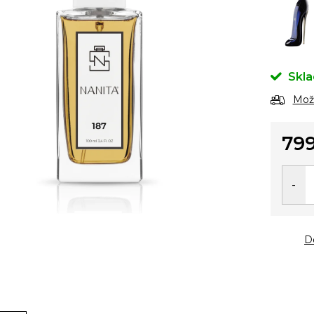
Skl
Možn
799
Měrn
cena:
D