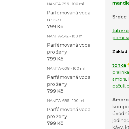
mandl
NANITA-296 - 100 ml
Parfémovaná voda
Srdce
unisex
799 Kč
tuberó
NANITA-542 - 100 ml
pomera
Parfémovaná voda
Základ
pro ženy
799 Kč
tonka
f
NANITA-608 - 100 ml
pralinka
Parfémovaná voda
ambra
,
pro ženy
pačuli
,
799 Kč
Ambro
NANITA-685 - 100 ml
kompozi
Parfémovaná voda
úvodním
pro ženy
jedine
799 Kč
kávy, k