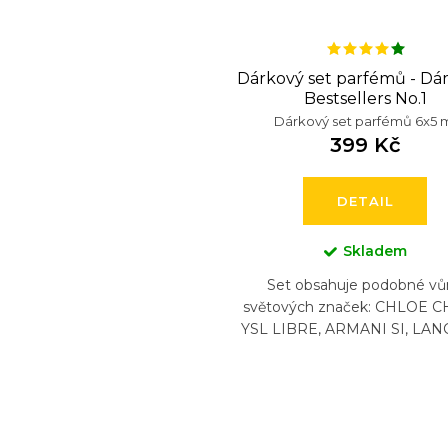
Dárkový set parfémů - Dá
Bestsellers No.1
Dárkový set parfémů 6x5 
399 Kč
DETAIL
Skladem
Set obsahuje podobné vů
světových značek: CHLOE C
YSL LIBRE, ARMANI SI, LA
LA VIA EST BELLE, CHANEL
MADEMOISELLE, CAROLIN