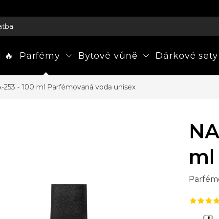
atba
 🔥
Parfémy
Bytové vůně
Dárkové sety
-253 - 100 ml
Parfémovaná voda unisex
NA
ml
Parfém