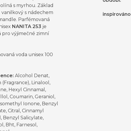
období
:
rolíná s myrhou. Základ
e vanilkový s nádechem
inspirováno
mandle. Parfémovaná
nisex
NANITA 253
je
 pro výjimečné zimní
ovaná voda unisex 100
ience:
Alcohol Denat,
(Fragrance), Linalool,
ne, Hexyl Cinnamal,
llol, Coumarin, Geraniol,
Isomethyl Ionone, Benzyl
e, Citral, Cinnamyl
, Benzyl Salicylate,
, Bht, Farnesol,