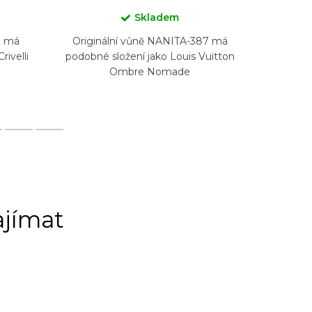
Skladem
Origin
2 má
Originální vůně NANITA-387 má
podobné
ivelli
podobné složení jako Louis Vuitton
Ombre Nomade
ajímat