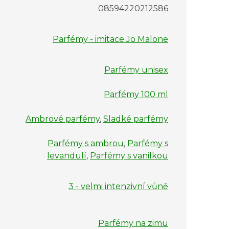
08594220212586
Parfémy - imitace Jo Malone
Parfémy unisex
Parfémy 100 ml
Ambrové parfémy
,
Sladké parfémy
Parfémy s ambrou
,
Parfémy s
levandulí
,
Parfémy s vanilkou
3 - velmi intenzivní vůně
Parfémy na zimu