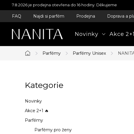
Přejít
7.8.2026 je prodejna otevřena do 16 hodiny. Děkujeme
na
FAQ
Najdi si parfém
Prodejna
Doprava a pl
obsah
Novinky
Akce 2+1
Parfémy
Parfémy Unisex
NANITA
Domů
P
Kategorie
Přeskočit
o
kategorie
s
Novinky
t
Akce 2+1 🔥
Parfémy
r
Parfémy pro ženy