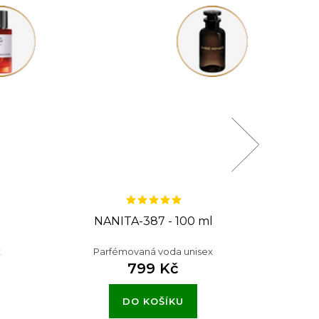
NANITA-387 - 100 ml
NA
x
Parfémovaná voda unisex
Pa
799 Kč
DO KOŠÍKU