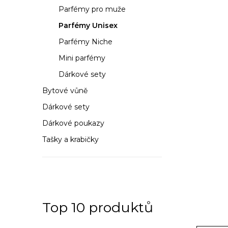
a
Parfémy pro muže
n
Parfémy Unisex
n
Parfémy Niche
í
Mini parfémy
Dárkové sety
p
Bytové vůně
a
Dárkové sety
n
Dárkové poukazy
e
Tašky a krabičky
l
Top 10 produktů