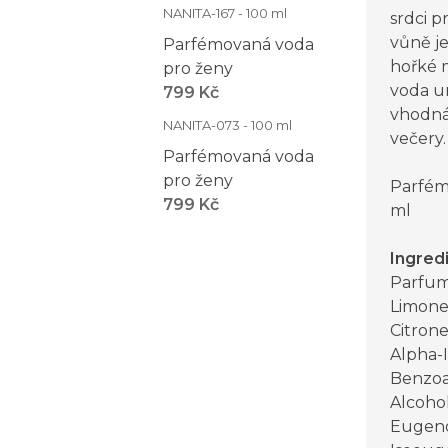
NANITA-167 - 100 ml
srdci p
vůně j
Parfémovaná voda
hořké 
pro ženy
voda u
799 Kč
vhodná
NANITA-073 - 100 ml
večery.
Parfémovaná voda
pro ženy
Parfém
799 Kč
ml
Ingred
Parfum 
Limone
Citrone
Alpha-
Benzoat
Alcohol
Eugenol