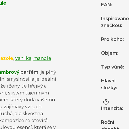
ule
EAN
:
Inspirováno
značkou
:
Pro koho
:
Objem
:
azole
,
vanilka
,
mandle
Typ vůně
:
ambrový
parfém
je plný
lní smyslnosti a je ideální
Hlavní
e i ženy. Je hřejivý a
složky
:
vní, s jistým tajemným
em, který dodá vašemu
?
u zajímavý vzruch.
Intenzita
:
uchá, ale skvostná
kompozice se otevírá
Roční
lovou esencí, která se v