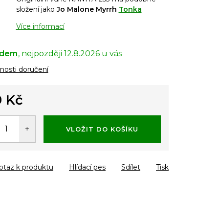
složení jako
Jo Malone Myrrh
Tonka
Více informací
adem
12.8.2026
osti doručení
 Kč
á
VLOŽIT DO KOŠÍKU
otaz k produktu
Hlídací pes
Sdílet
Tisk