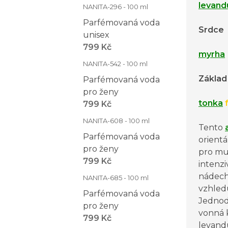
levand
NANITA-296 - 100 ml
Parfémovaná voda
Srdce
unisex
799 Kč
myrha
NANITA-542 - 100 ml
Základ
Parfémovaná voda
pro ženy
tonka
f
799 Kč
NANITA-608 - 100 ml
Tento
Parfémovaná voda
orientá
pro ženy
pro muž
799 Kč
intenzi
nádech
NANITA-685 - 100 ml
vzhled
Parfémovaná voda
Jednod
pro ženy
vonná 
799 Kč
levandu