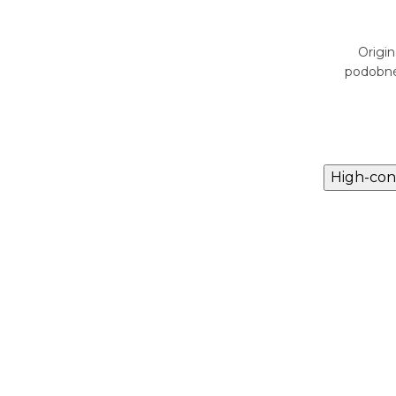
Skladem
3 má
Originální vůně NANITA-956 má
Origi
ès Un
podobné složení jako Kilian Angels'
podobné
Share
High-con