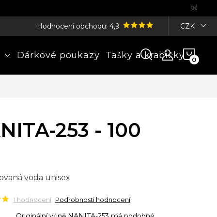
Hodnocení obchodu: 4,9
CZK
NÁK
Dárkové poukazy
Tašky a krabičky
KOŠÍ
NITA-253 - 100
ovaná voda unisex
1 hodnocení
Podrobnosti hodnocení
Originální vůně NANITA-253 má podobné