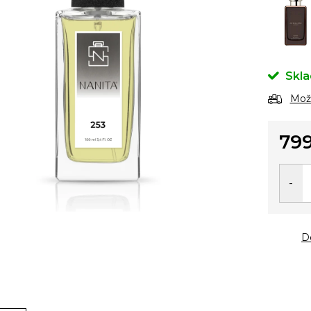
Skl
Možn
799
Měrn
cena:
D