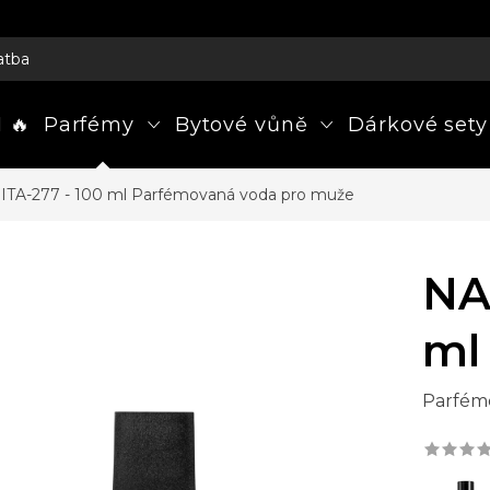
atba
 🔥
Parfémy
Bytové vůně
Dárkové sety
TA-277 - 100 ml
Parfémovaná voda pro muže
NA
ml
Parfém