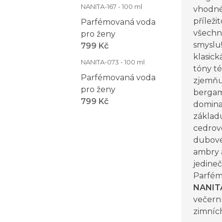
NANITA-167 - 100 ml
vhodné
příležit
Parfémovaná voda
všechno
pro ženy
smyslu!
799 Kč
klasic
NANITA-073 - 100 ml
tóny t
Parfémovaná voda
zjemňuj
pro ženy
bergamo
799 Kč
dominat
základ
cedrov
dubové
ambry a
jedineč
Parfém
NANIT
večerní
zimníc