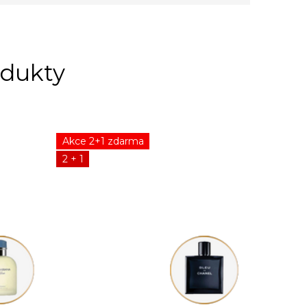
Akce 2+1 zdarma
2 + 1