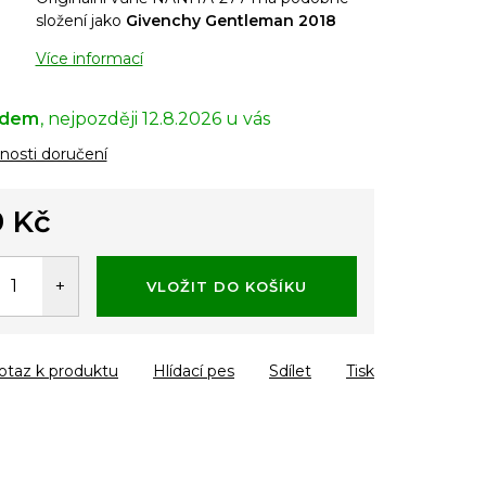
složení jako
Givenchy Gentleman 2018
Více informací
adem
12.8.2026
osti doručení
 Kč
á
VLOŽIT DO KOŠÍKU
otaz k produktu
Hlídací pes
Sdílet
Tisk