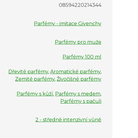
08594220214344
Parfémy - imitace Givenchy
Parfémy pro muže
Parfémy 100 ml
Dřevité parfémy
,
Aromatické parfémy
,
Zemité parfémy
,
Živočišné parfémy
Parfémy s kůží
,
Parfémy s medem
,
Parfémy s pačuli
2 - středně intenzivní vůně