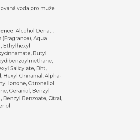
ovaná voda pro muže
ience
: Alcohol Denat.,
 (Fragrance), Aqua
, Ethylhexyl
ycinnamate, Butyl
ydibenzoylmethane,
xyl Salicylate, Bht,
l, Hexyl Cinnamal, Alpha-
yl Ionone, Citronellol,
ne, Geraniol, Benzyl
, Benzyl Benzoate, Citral,
enol