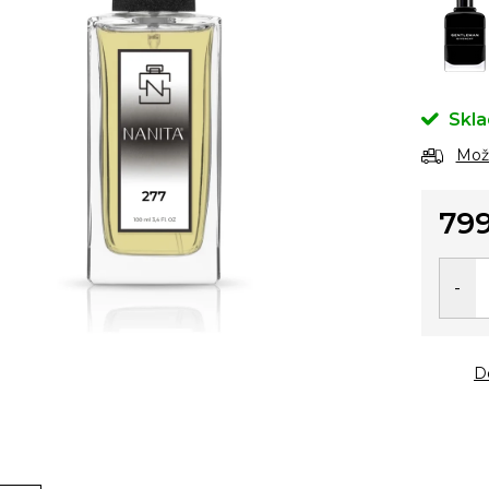
Skl
Možn
799
Měrn
cena:
D