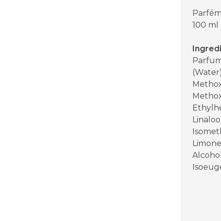
Parfém
100 ml
Ingred
Parfum
(Water)
Methox
Methox
Ethylhe
Linaloo
Isometh
Limone
Alcohol
Isoeug