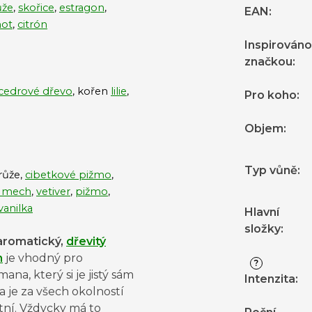
ůže
,
skořice
,
estragon
,
EAN
:
ot
,
citrón
Inspirováno
značkou
:
cedrové dřevo
, kořen
lilie
,
Pro koho
:
Objem
:
Typ vůně
:
růže,
cibetkové pižmo
,
 mech
,
vetiver
,
pižmo
,
vanilka
Hlavní
složky
:
romatický,
dřevitý
m
je vhodný pro
?
ana, který si je jistý sám
Intenzita
:
a je za všech okolností
tní. Vždycky má to