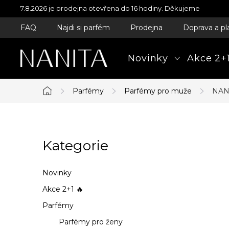
Přejít
7.8.2026 je prodejna otevřena do 16 hodiny. Děkujeme
na
FAQ
Najdi si parfém
Prodejna
Doprava a pl
obsah
Novinky
Akce 2+1
Parfémy
Parfémy pro muže
NANI
Domů
P
Kategorie
Přeskočit
o
kategorie
s
Novinky
t
Akce 2+1 🔥
Parfémy
r
Parfémy pro ženy