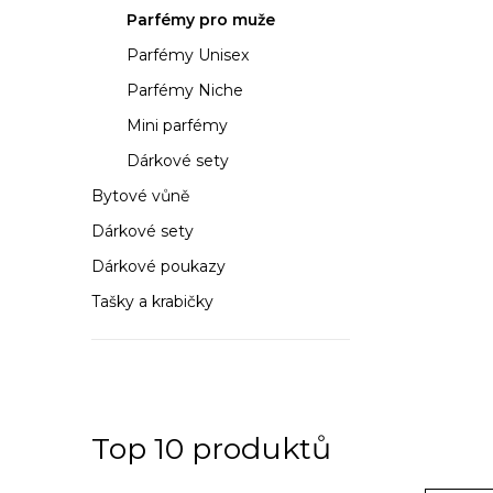
a
Parfémy pro muže
n
Parfémy Unisex
n
Parfémy Niche
í
Mini parfémy
Dárkové sety
p
Bytové vůně
a
Dárkové sety
n
Dárkové poukazy
e
Tašky a krabičky
l
Top 10 produktů