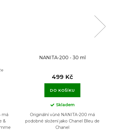
l
NANITA-200 - 30 ml
NA
že
Par
499 Kč
DO KOŠÍKU
Skladem
8 má
Originální vůně NANITA-200 má
Origi
e &
podobné složení jako Chanel Bleu de
podob
Homme
Chanel
Ge