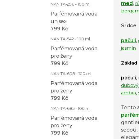
med
,
r
NANITA-296 - 100 ml
bergam
Parfémovaná voda
unisex
Srdce
799 Kč
NANITA-542 - 100 ml
pačuli
,
jasmín
Parfémovaná voda
pro ženy
Základ
799 Kč
NANITA-608 - 100 ml
pačuli
,
Parfémovaná voda
dubový
pro ženy
ambra
,
799 Kč
Tento
a
NANITA-685 - 100 ml
parfé
Parfémovaná voda
gentlem
pro ženy
sebou, 
799 Kč
elegan