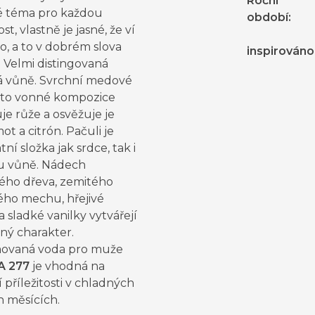
Roční
 téma pro každou
období
:
ost, vlastně je jasné, že ví
, a to v dobrém slova
inspirováno
 Velmi distingovaná
ká vůně. Svrchní medové
éto vonné kompozice
e růže a osvěžuje je
t a citrón. Pačuli je
ní složka jak srdce, tak i
u vůně. Nádech
ého dřeva, zemitého
ho mechu, hřejivé
 sladké vanilky vytvářejí
ný charakter.
ovaná voda pro muže
A 277
je vhodná na
 příležitosti v chladných
h měsících.