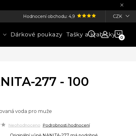
Hodnocení obchodu: 4,9
CZK
NÁK
Dárkové poukazy
Tašky a krabičky
KOŠÍ
NITA-277 - 100
ovaná voda pro muže
Neohodnoceno
Podrobnosti hodnocení
Originální vůně NANITA-277 má podobné