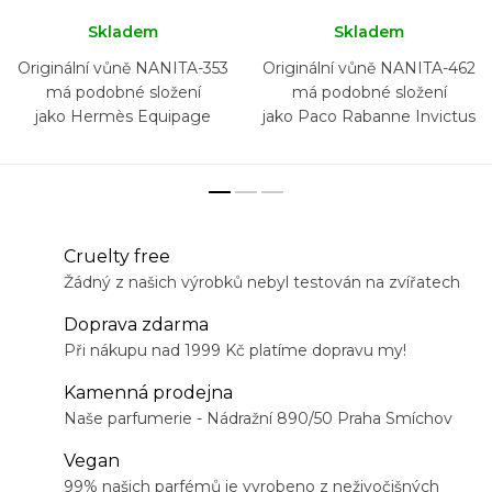
Skladem
Skladem
Originální vůně NANITA-353
Originální vůně NANITA-462
má podobné složení
má podobné složení
jako Hermès Equipage
jako Paco Rabanne Invictus
Geranium
Parfum
Cruelty free
Žádný z našich výrobků nebyl testován na zvířatech
Doprava zdarma
Při nákupu nad 1999 Kč platíme dopravu my!
Kamenná prodejna
Naše parfumerie - Nádražní 890/50 Praha Smíchov
Vegan
99% našich parfémů je vyrobeno z neživočišných