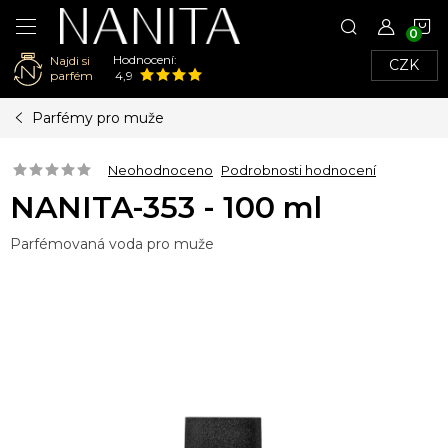
N
Hodnocení:
Najdi si
CZK
K
parfém
4,9
Přejít
Parfémy pro muže
na
obsah
Neohodnoceno
Podrobnosti hodnocení
NANITA-353 - 100 ml
Parfémovaná voda pro muže