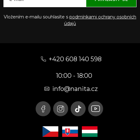
Vložením e-mailu souhlasíte s
podmínkami ochrany osobních
údajů
Z
á
+420 608 140 598
p
10:00 - 18:00
a
t
info@nanita.cz
í