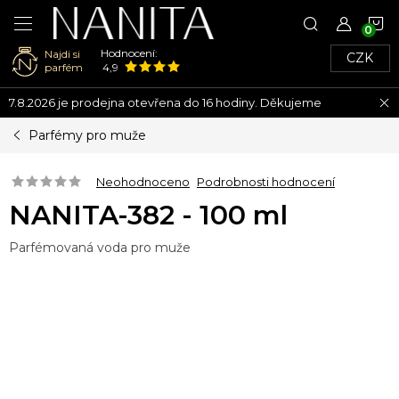
N
Hodnocení:
Najdi si
CZK
K
parfém
4,9
Přejít
7.8.2026 je prodejna otevřena do 16 hodiny. Děkujeme
na
obsah
Parfémy pro muže
Neohodnoceno
Podrobnosti hodnocení
NANITA-382 - 100 ml
Parfémovaná voda pro muže