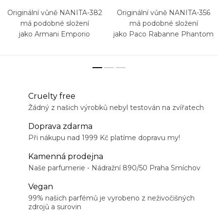
Originální vůně NANITA-382
Originální vůně NANITA-356
má podobné složení
má podobné složení
jako Armani Emporio
jako Paco Rabanne Phantom
Stronger With You Oud
Cruelty free
Žádný z našich výrobků nebyl testován na zvířatech
Doprava zdarma
Při nákupu nad 1999 Kč platíme dopravu my!
Kamenná prodejna
Naše parfumerie - Nádražní 890/50 Praha Smíchov
Vegan
99% našich parfémů je vyrobeno z neživočišných
zdrojů a surovin