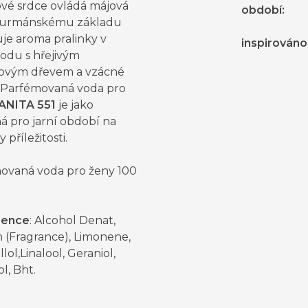
ové srdce ovládá májová
období
:
Gurmánskému základu
je aroma pralinky v
inspirováno
odu s hřejivým
ovým dřevem a vzácné
 Parfémovaná voda pro
ANITA 551
je jako
á pro jarní období na
 příležitosti.
ovaná voda pro ženy 100
ience
: Alcohol Denat,
 (Fragrance), Limonene,
llol,Linalool, Geraniol,
l, Bht.