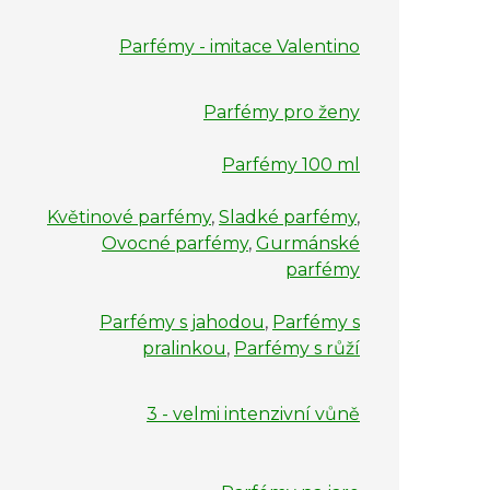
Parfémy - imitace Valentino
Parfémy pro ženy
Parfémy 100 ml
Květinové parfémy
,
Sladké parfémy
,
Ovocné parfémy
,
Gurmánské
parfémy
Parfémy s jahodou
,
Parfémy s
pralinkou
,
Parfémy s růží
3 - velmi intenzivní vůně