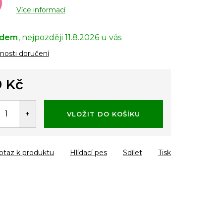
Více informací
adem
11.8.2026
osti doručení
 Kč
á
VLOŽIT DO KOŠÍKU
otaz k produktu
Hlídací pes
Sdílet
Tisk