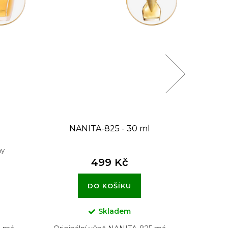
NANITA-825 - 30 ml
NA
ny
Par
499 Kč
DO KOŠÍKU
Skladem