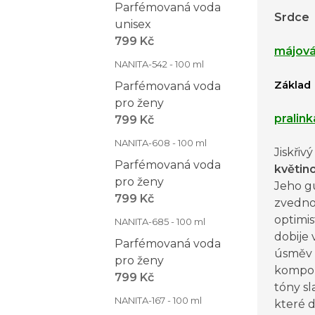
Parfémovaná voda
Srdce
unisex
799 Kč
májová
NANITA-542 - 100 ml
Základ
Parfémovaná voda
pro ženy
pralink
799 Kč
NANITA-608 - 100 ml
Jiskřiv
Parfémovaná voda
květin
pro ženy
Jeho g
799 Kč
zvedno
optimis
NANITA-685 - 100 ml
dobije
Parfémovaná voda
úsměv n
pro ženy
kompoz
799 Kč
tóny sl
NANITA-167 - 100 ml
které 