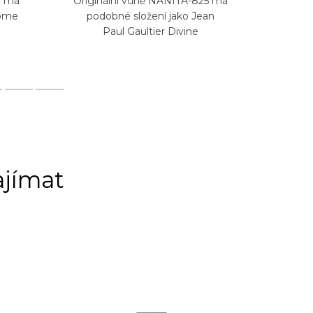
0 má
Originální vůně NANITA-825 má
Origin
côme
podobné složení jako Jean
podob
Paul Gaultier Divine
ajímat