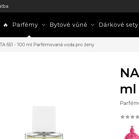
atba
 🔥
Parfémy
Bytové vůně
Dárkové sety
A-551 - 100 ml
Parfémovaná voda pro ženy
NA
ml
Parfém