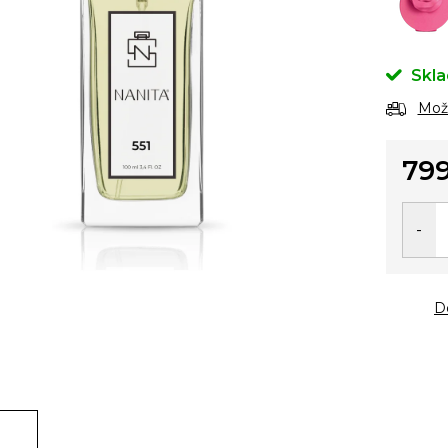
Skl
Možn
799
Měrn
cena:
D