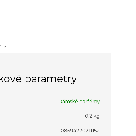
y
kové parametry
Dámské parfémy
0.2 kg
08594220211152