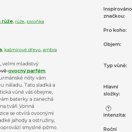
Inspirováno
značkou
:
 růže
,
růže
,
pivoňka
Pro koho
:
Objem
:
a
,
kašmírové dřevo
,
ambra
ý , velmi mladistvý
Typ vůně
:
ově-
ovocný parfém
.
urmánské nóty vám
u náladu. Tato sladká a
Hlavní
tická vůně vás obejme,
složky
:
 vám baterky a zanechá
a tváři. Vonná
?
ice se otvírá ovocnými
Intenzita
:
adké jahody a ostružiny,
doprovází smyslné pižmo.
Roční