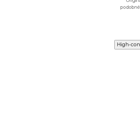
1 má
Originální vůně NANITA-164 má
Origi
e Idole
podobné složení jako Carolina Herrera
podobné s
212 VIP Rosé
High-con