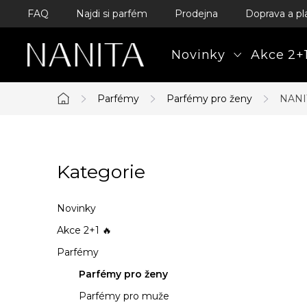
Přejít
FAQ
Najdi si parfém
Prodejna
Doprava a pl
na
obsah
Novinky
Akce 2+1
Parfémy
Parfémy pro ženy
NANIT
Domů
P
Kategorie
Přeskočit
o
kategorie
s
Novinky
t
Akce 2+1 🔥
Parfémy
r
Parfémy pro ženy
a
Parfémy pro muže