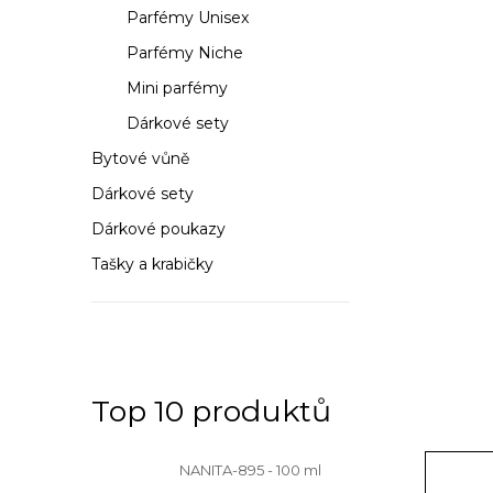
n
Parfémy Unisex
n
Parfémy Niche
í
Mini parfémy
Dárkové sety
p
Bytové vůně
a
Dárkové sety
n
Dárkové poukazy
e
Tašky a krabičky
l
Top 10 produktů
NANITA-895 - 100 ml