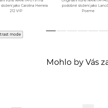
nální vůně NANITA-079 má
Originální vůně NANITA-14
ložení jako Carolina Herrera
podobné složení jako Lan
212 VIP
Poeme
trast mode
Mohlo by Vás z