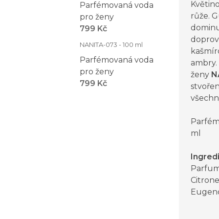
Květin
Parfémovaná voda
růže. 
pro ženy
dominu
799 Kč
doprov
NANITA-073 - 100 ml
kašmír
Parfémovaná voda
ambry.
pro ženy
ženy
N
799 Kč
stvořen
všechny
Parfém
ml
Ingred
Parfum
Citrone
Eugeno