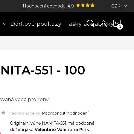
Hodnocení obchodu: 4,9
CZK
NÁK
Dárkové poukazy
Tašky a krabičky
KOŠÍ
NITA-551 - 100
ovaná voda pro ženy
Neohodnoceno
Podrobnosti hodnocení
Originální vůně NANITA-551 má podobné
složení jako
Valentino Valentina Pink