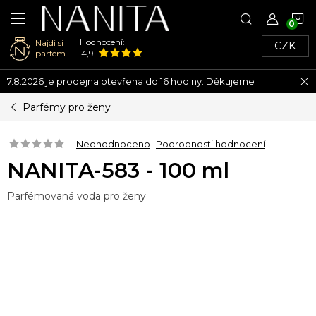
N
Hodnocení:
Najdi si
CZK
K
parfém
4,9
Přejít
7.8.2026 je prodejna otevřena do 16 hodiny. Děkujeme
na
obsah
Parfémy pro ženy
Neohodnoceno
Podrobnosti hodnocení
NANITA-583 - 100 ml
Parfémovaná voda pro ženy