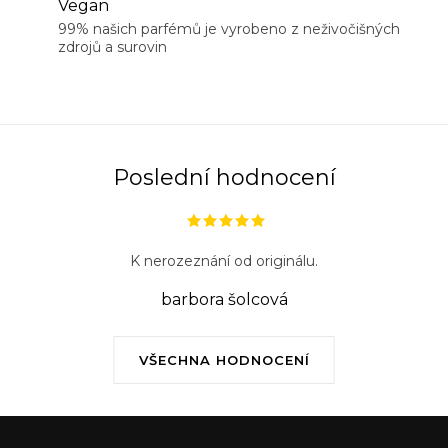
Vegan
99% našich parfémů je vyrobeno z neživočišných
zdrojů a surovin
Poslední hodnocení
K nerozeznání od originálu.
barbora šolcová
VŠECHNA HODNOCENÍ