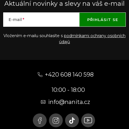
Aktuální novinky a slevy na váš e-mail
E-mail
PŘIHLÁSIT SE
Vložením e-mailu souhlasíte s
podmínkami ochrany osobních
údajů
Z
á
+420 608 140 598
p
10:00 - 18:00
a
t
info@nanita.cz
í