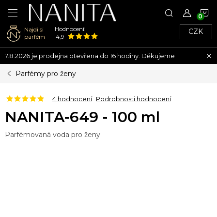
N
Hodnocení:
Najdi si
CZK
K
parfém
4,9
Přejít
7.8.2026 je prodejna otevřena do 16 hodiny. Děkujeme
na
obsah
Parfémy pro ženy
4 hodnocení
Podrobnosti hodnocení
NANITA-649 - 100 ml
Parfémovaná voda pro ženy