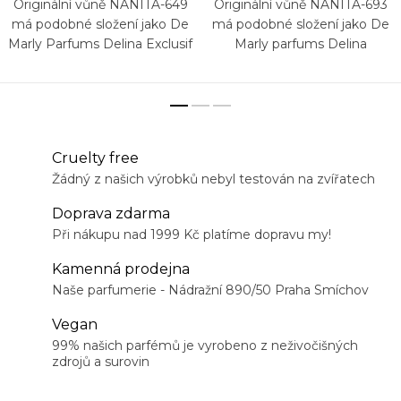
Originální vůně NANITA-649
Originální vůně NANITA-693
má podobné složení jako De
má podobné složení jako De
Marly Parfums Delina Exclusif
Marly parfums Delina
Cruelty free
Žádný z našich výrobků nebyl testován na zvířatech
Doprava zdarma
Při nákupu nad 1999 Kč platíme dopravu my!
Kamenná prodejna
Naše parfumerie - Nádražní 890/50 Praha Smíchov
Vegan
99% našich parfémů je vyrobeno z neživočišných
zdrojů a surovin