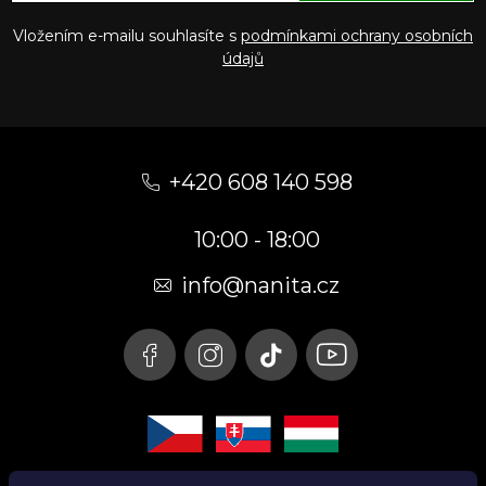
Vložením e-mailu souhlasíte s
podmínkami ochrany osobních
údajů
Z
á
+420 608 140 598
p
10:00 - 18:00
a
t
info@nanita.cz
í