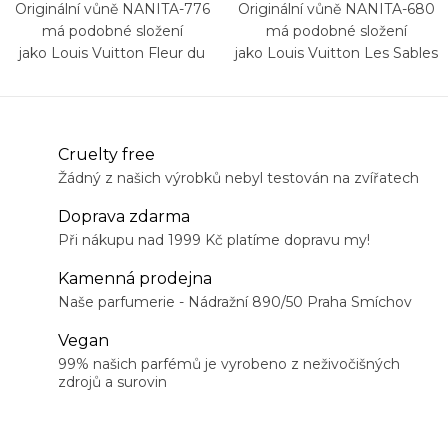
Originální vůně NANITA-776
Originální vůně NANITA-680
má podobné složení
má podobné složení
jako Louis Vuitton Fleur du
jako Louis Vuitton Les Sables
Désert
Roses
Cruelty free
Žádný z našich výrobků nebyl testován na zvířatech
Doprava zdarma
Při nákupu nad 1999 Kč platíme dopravu my!
Kamenná prodejna
Naše parfumerie - Nádražní 890/50 Praha Smíchov
Vegan
99% našich parfémů je vyrobeno z neživočišných
zdrojů a surovin