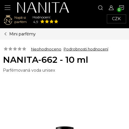
N
Hodnocení:
Najdi si
CZK
K
parfém
4,9
Přejít
Mini parfémy
na
obsah
Neohodnoceno
Podrobnosti hodnocení
NANITA-662 - 10 ml
Parfémovaná voda unisex