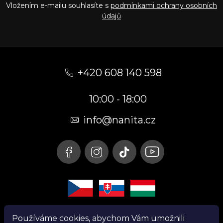
Vložením e-mailu souhlasíte s
podmínkami ochrany osobních
údajů
Z
á
+420 608 140 598
p
10:00 - 18:00
a
t
info@nanita.cz
í
Používáme cookies, abychom Vám umožnili