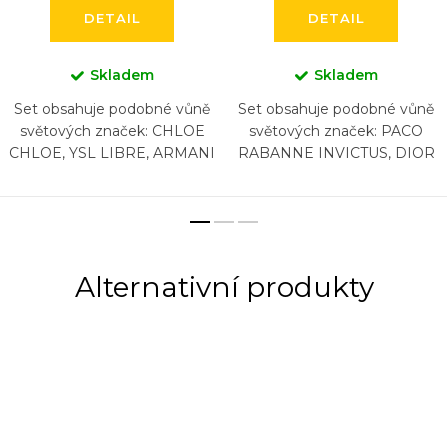
DETAIL
DETAIL
Skladem
Skladem
Set obsahuje podobné vůně
Set obsahuje podobné vůně
světových značek: CHLOE
světových značek: PACO
CHLOE, YSL LIBRE, ARMANI
RABANNE INVICTUS, DIOR
SI, LANCOME LA VIA EST
SAUVAGE, NASOMATTO
BELLE, CHANEL COCO
BLACK AFGANO, ARMANI
MADEMOISELLE,
ACQUA DI GIO , CHANEL
CAROLINA...
BLEU, HUGO...