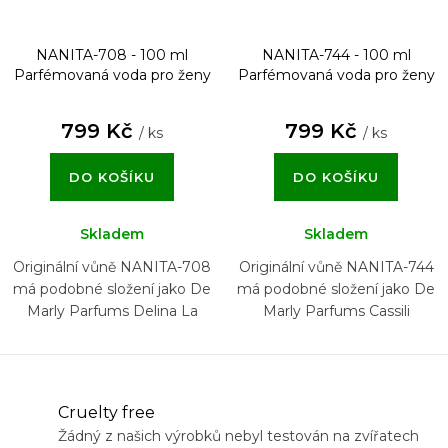
NANITA-708 - 100 ml
NANITA-744 - 100 ml
Parfémovaná voda pro ženy
Parfémovaná voda pro ženy
799 Kč
799 Kč
/ ks
/ ks
DO KOŠÍKU
DO KOŠÍKU
Skladem
Skladem
Originální vůně NANITA-708
Originální vůně NANITA-744
má podobné složení jako De
má podobné složení jako De
Marly Parfums Delina La
Marly Parfums Cassili
Rosée
Cruelty free
Žádný z našich výrobků nebyl testován na zvířatech