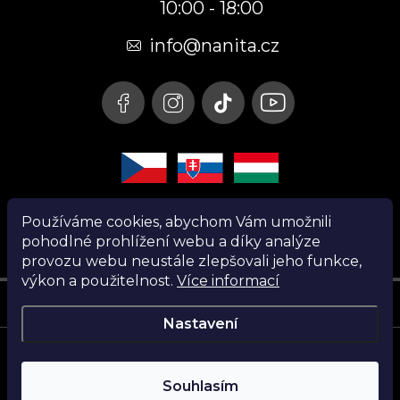
10:00 - 18:00
a
t
info@nanita.cz
í
Používáme cookies, abychom Vám umožnili
pohodlné prohlížení webu a díky analýze
provozu webu neustále zlepšovali jeho funkce,
výkon a použitelnost.
Více informací
Instagram
Nastavení
Copyright 2026
Nanita.cz
. Všechna práva vyhrazena.
Souhlasím
Vytvořil Shoptet