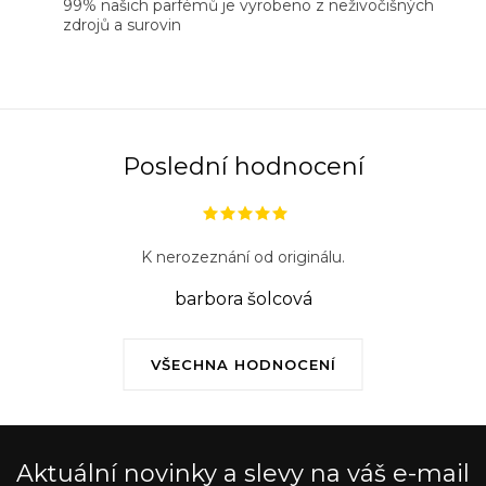
99% našich parfémů je vyrobeno z neživočišných
zdrojů a surovin
Poslední hodnocení
K nerozeznání od originálu.
barbora šolcová
VŠECHNA HODNOCENÍ
Aktuální novinky a slevy na váš e-mail