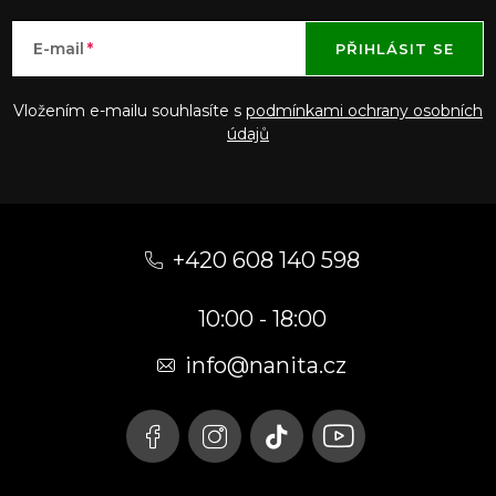
E-mail
PŘIHLÁSIT SE
Vložením e-mailu souhlasíte s
podmínkami ochrany osobních
údajů
Z
á
+420 608 140 598
p
10:00 - 18:00
a
t
info@nanita.cz
í