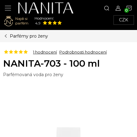
N
Hodnocení:
Najdi si
CZK
K
parfém
4,9
Přejít
Parfémy pro ženy
na
obsah
1 hodnocení
Podrobnosti hodnocení
NANITA-703 - 100 ml
Parfémovaná voda pro ženy