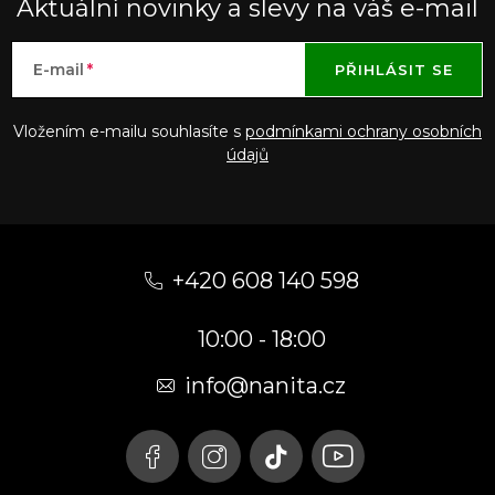
Aktuální novinky a slevy na váš e-mail
E-mail
PŘIHLÁSIT SE
Vložením e-mailu souhlasíte s
podmínkami ochrany osobních
údajů
Z
á
+420 608 140 598
p
10:00 - 18:00
a
t
info@nanita.cz
í