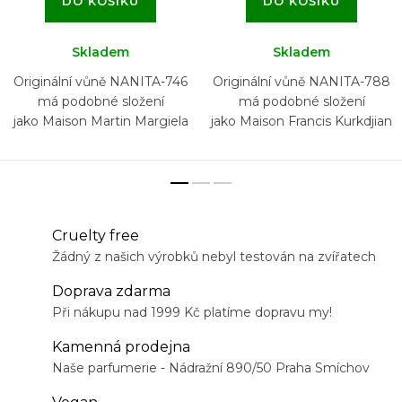
DO KOŠÍKU
DO KOŠÍKU
Skladem
Skladem
Originální vůně NANITA-746
Originální vůně NANITA-788
má podobné složení
má podobné složení
jako Maison Martin Margiela
jako Maison Francis Kurkdjian
Replica Bubble Bath
724
Cruelty free
Žádný z našich výrobků nebyl testován na zvířatech
Doprava zdarma
Při nákupu nad 1999 Kč platíme dopravu my!
Kamenná prodejna
Naše parfumerie - Nádražní 890/50 Praha Smíchov