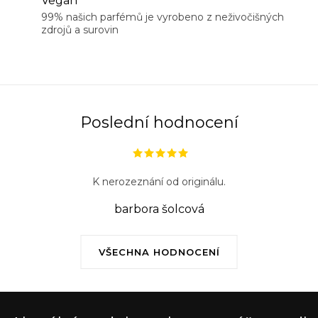
Vegan
99% našich parfémů je vyrobeno z neživočišných
zdrojů a surovin
Poslední hodnocení
K nerozeznání od originálu.
barbora šolcová
VŠECHNA HODNOCENÍ