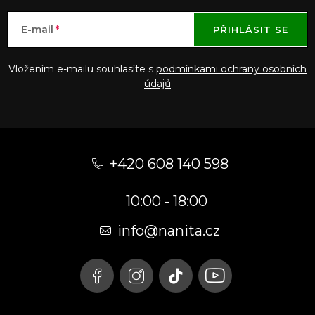
E-mail
PŘIHLÁSIT SE
Vložením e-mailu souhlasíte s
podmínkami ochrany osobních
údajů
Z
á
+420 608 140 598
p
10:00 - 18:00
a
t
info@nanita.cz
í