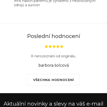
99% našich parfémů je vyrobeno z neživočišných
zdrojů a surovin
Poslední hodnocení
K nerozeznání od originálu.
barbora šolcová
VŠECHNA HODNOCENÍ
Aktuální novinky a slevy na váš e-mail