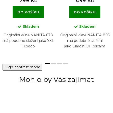
799 Kč
499 Kč
DO KOŠÍKU
DO KOŠÍKU
Skladem
Skladem
Originální vůně NANITA-678
Originální vůně NANITA-895
má podobné složení jako YSL
má podobné složení
Tuxedo
jako Giardini Di Toscana
Bianco Latte
High-contrast mode
Mohlo by Vás zajímat