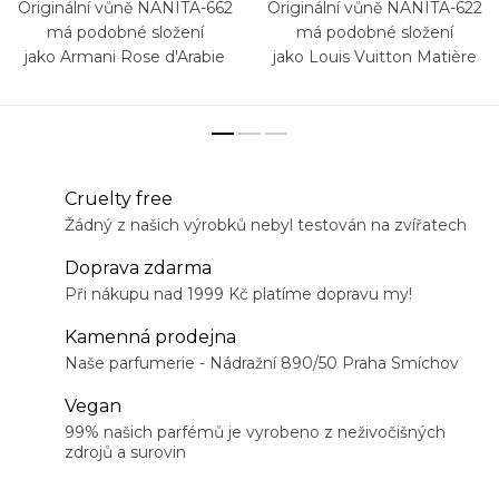
Originální vůně NANITA-662
Originální vůně NANITA-622
má podobné složení
má podobné složení
jako Armani Rose d'Arabie
jako Louis Vuitton Matière
Privé
Noire
Cruelty free
Žádný z našich výrobků nebyl testován na zvířatech
Doprava zdarma
Při nákupu nad 1999 Kč platíme dopravu my!
Kamenná prodejna
Naše parfumerie - Nádražní 890/50 Praha Smíchov
Vegan
99% našich parfémů je vyrobeno z neživočišných
zdrojů a surovin