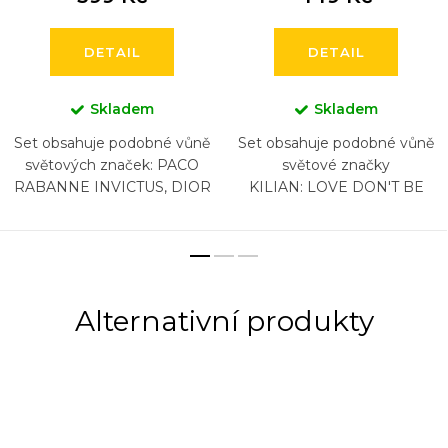
DETAIL
DETAIL
Skladem
Skladem
Set obsahuje podobné vůně
Set obsahuje podobné vůně
světových značek: PACO
světové značky
RABANNE INVICTUS, DIOR
KILIAN: LOVE DON'T BE
SAUVAGE, NASOMATTO
SHY, VOULEZ-VOUS
BLACK AFGANO, ARMANI
COUCHER AVEC MOI ,
ACQUA DI GIO , CHANEL
FLOWER OF IMMORTALITY,
BLEU, HUGO...
PURE OUD, LOVE...