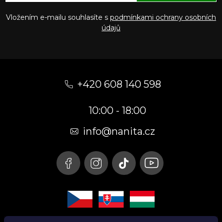
Vložením e-mailu souhlasíte s
podmínkami ochrany osobních
údajů
Z
á
+420 608 140 598
p
10:00 - 18:00
a
t
info@nanita.cz
í