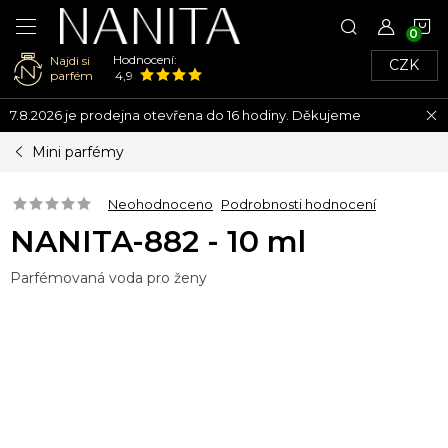
N
Hodnocení:
Najdi si
CZK
K
parfém
4,9
Přejít
7.8.2026 je prodejna otevřena do 16 hodiny. Děkujeme
na
obsah
Mini parfémy
Neohodnoceno
Podrobnosti hodnocení
NANITA-882 - 10 ml
Parfémovaná voda pro ženy