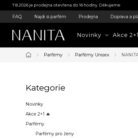
Přejít
7.8.2026 je prodejna otevřena do 16 hodiny. Děkujeme
na
FAQ
Najdi si parfém
Prodejna
Doprava a pl
obsah
Novinky
Akce 2+1
Parfémy
Parfémy Unisex
NANITA-
Domů
P
Kategorie
Přeskočit
o
kategorie
s
Novinky
t
Akce 2+1 🔥
Parfémy
r
Parfémy pro ženy