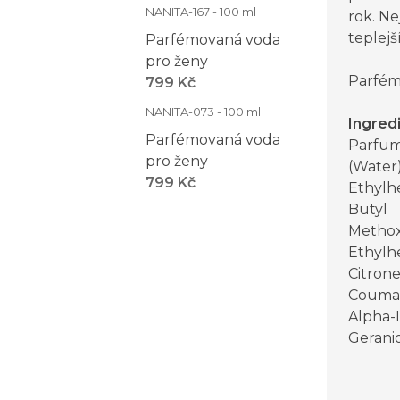
NANITA-167 - 100 ml
rok. Ne
teplejš
Parfémovaná voda
pro ženy
Parfém
799 Kč
NANITA-073 - 100 ml
Ingred
Parfémovaná voda
Parfum
pro ženy
(Water)
799 Kč
Ethylh
Butyl
Methox
Ethylhe
Citrone
Coumar
Alpha-
Geranio