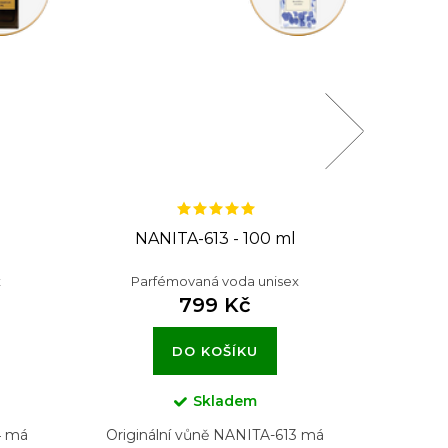
NANITA-613 - 100 ml
NA
x
Parfémovaná voda unisex
Pa
799 Kč
DO KOŠÍKU
Skladem
4 má
Originální vůně NANITA-613 má
Origin