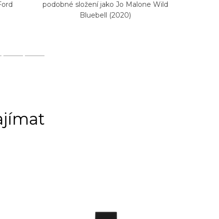
Ford
podobné složení jako Jo Malone Wild
podobné 
Bluebell (2020)
ajímat