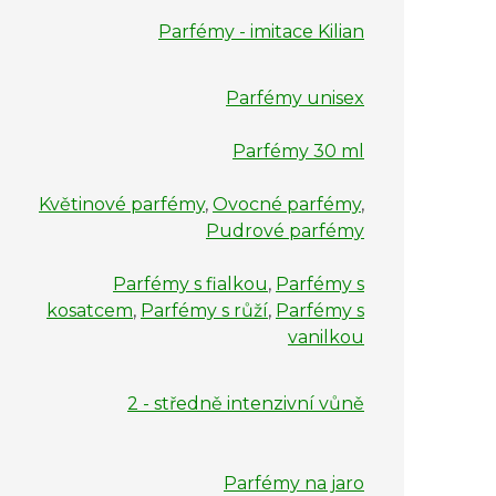
Parfémy - imitace Kilian
Parfémy unisex
Parfémy 30 ml
Květinové parfémy
,
Ovocné parfémy
,
Pudrové parfémy
Parfémy s fialkou
,
Parfémy s
kosatcem
,
Parfémy s růží
,
Parfémy s
vanilkou
2 - středně intenzivní vůně
Parfémy na jaro