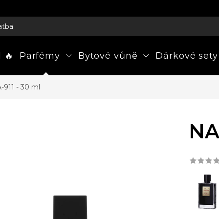
atba
 🔥
Parfémy
Bytové vůně
Dárkové sety
911 - 30 ml
NA