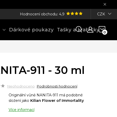
Hodnocení obchodu: 4,9
CZK
NÁK
Dárkové poukazy
Tašky a krabičky
KOŠÍ
NITA-911 - 30 ml
Neohodnoceno
Podrobnosti hodnocení
Originální vůně NANITA-911 má podobné
složení jako
Kilian Flower of Immortality
Více informací