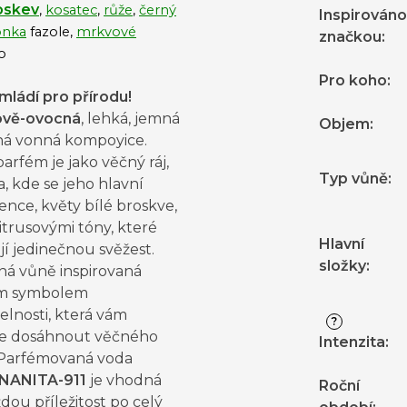
roskev
,
kosatec
,
růže
,
černý
Inspirováno
onka
fazole,
mrkvové
značkou
:
o
Pro koho
:
mládí pro přírodu!
ově-ovocná
, lehká, jemná
Objem
:
ná vonná kompoyice.
arfém je jako věčný ráj,
Typ vůně
:
, kde se jeho hlavní
ence, květy bílé broskve,
citrusovými tóny, které
Hlavní
í jedinečnou svěžest.
složky
:
 vůně inspirovaná
ým symbolem
lnosti, která vám
?
 dosáhnout věčného
Intenzita
:
 Parfémovaná voda
NANITA-911
je vhodná
Roční
dou příležitost po celý