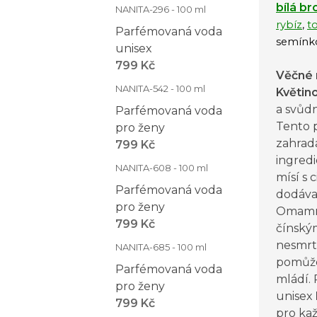
bílá b
NANITA-296 - 100 ml
rybíz
,
t
Parfémovaná voda
semínk
unisex
799 Kč
Věčné 
NANITA-542 - 100 ml
Květin
a svůd
Parfémovaná voda
Tento p
pro ženy
zahrada
799 Kč
ingredi
NANITA-608 - 100 ml
mísí s 
Parfémovaná voda
dodávaj
pro ženy
Omamná
799 Kč
čínsk
nesmrte
NANITA-685 - 100 ml
pomůže
Parfémovaná voda
mládí.
pro ženy
unisex
799 Kč
pro kaž