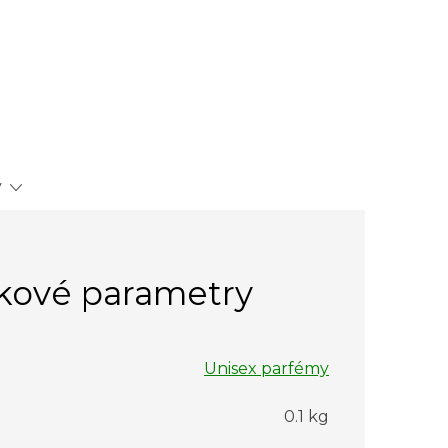
y
kové parametry
Unisex parfémy
0.1 kg