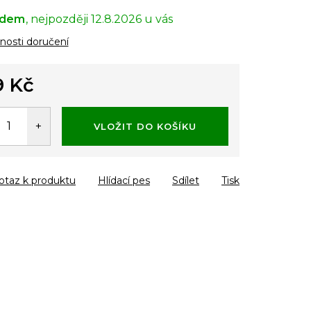
adem
12.8.2026
osti doručení
9 Kč
á
VLOŽIT DO KOŠÍKU
otaz k produktu
Hlídací pes
Sdílet
Tisk