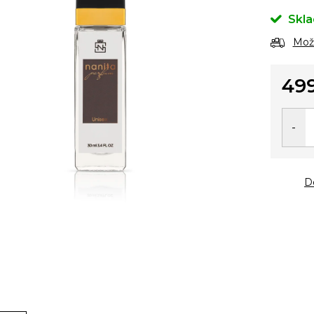
Skl
Možn
49
Měrn
cena:
D