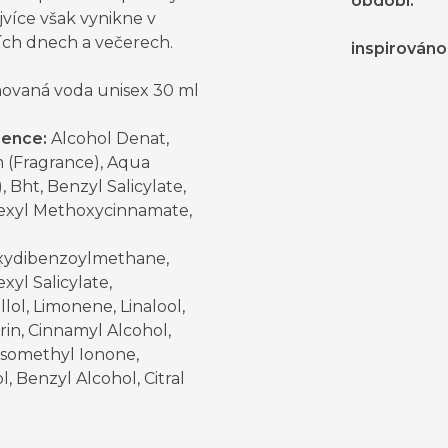
období
:
jvíce však vynikne v
ích dnech a večerech.
inspirováno
ovaná voda unisex 30 ml
ience:
Alcohol Denat,
 (Fragrance), Aqua
, Bht, Benzyl Salicylate,
exyl Methoxycinnamate,
ydibenzoylmethane,
xyl Salicylate,
llol, Limonene, Linalool,
in, Cinnamyl Alcohol,
Isomethyl Ionone,
l, Benzyl Alcohol, Citral