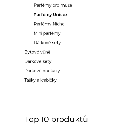
a
Parfémy pro muže
n
Parfémy Unisex
n
Parfémy Niche
í
Mini parfémy
Dárkové sety
p
Bytové vůně
a
Dárkové sety
n
Dárkové poukazy
e
Tašky a krabičky
l
Top 10 produktů