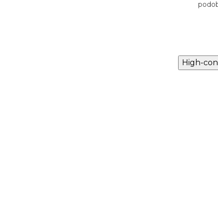
i Oud
podobné složení jako YSL Tuxedo
podob
High-con