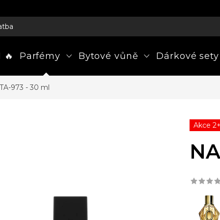
atba
 🔥
Parfémy
Bytové vůně
Dárkové sety
A-973 - 30 ml
Akce 2
NA