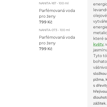
NANITA-167 - 100 ml
energi
levand
Parfémovaná voda
olejové
pro ženy
vytváře
799 Kč
energie
NANITA-073 - 100 ml
metali
Parfémovaná voda
které s
pro ženy
květy
,
799 Kč
jasmín
Tyto tó
bohato
vášniv
složkou
pižma, 
s dřevi
hřejivou
dlouhot
zážitek