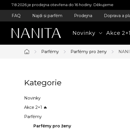
Přejít
7.8.2026 je prodejna otevřena do 16 hodiny. Děkujeme
na
FAQ
Najdi si parfém
Prodejna
Doprava a pl
obsah
Novinky
Akce 2+1
Parfémy
Parfémy pro ženy
NANIT
Domů
P
Kategorie
Přeskočit
o
kategorie
s
Novinky
t
Akce 2+1 🔥
Parfémy
r
Parfémy pro ženy