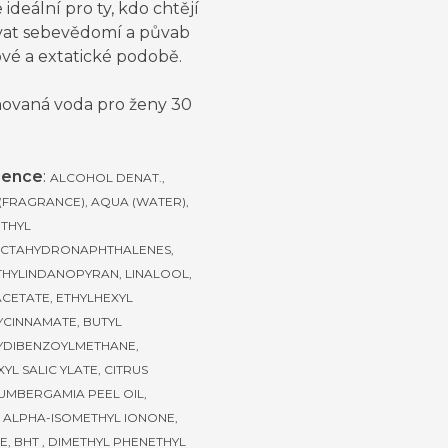
e ideální pro ty, kdo chtějí
vat sebevědomí a půvab
ové a extatické podobě.
ovaná voda pro ženy 30
ience
:
ALCOHOL DENAT.,
(FRAGRANCE), AQUA (WATER),
THYL
CTAHYDRONAPHTHALENES,
HYLINDANOPYRAN, LINALOOL,
ACETATE, ETHYLHEXYL
CINNAMATE, BUTYL
DIBENZOYLMETHANE,
YL SALIC YLATE, CITRUS
UMBERGAMIA PEEL OIL,
, ALPHA-ISOMETHYL IONONE,
, BHT , DIMETHYL PHENETHYL