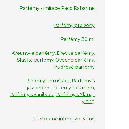
Parfémy - imitace Paco Rabanne
Parfémy pro ženy
Parfémy 30 ml
Květinové parfémy
,
Dřevité parfémy
,
Sladké parfémy
,
Ovocné parfémy
,
Pudrové parfémy
Parfémy s hruškou
,
Parfémy s
jasmínem
,
Parfémy s pižmem
,
Parfémy s vanilkou
,
Parfémy s Ylang-
ylang
2 - středně intenzivní vůně