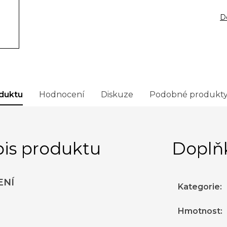
D
duktu
Hodnocení
Diskuze
Podobné produkt
is produktu
Doplň
ENÍ
Kategorie
:
Hmotnost
: