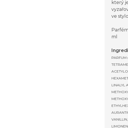
který j
vyzařo
ve styl
Parfém
ml
Ingred
PARFUM 
TETRAME
ACETYLO
HEXAMET
LINALYL 
METHOXY
METHOXY
ETHYLHEX
AURANTI
VANILLIN
LIMONENE