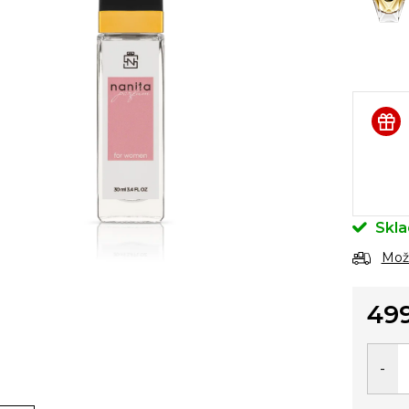
Skl
Možn
49
Měrn
cena: