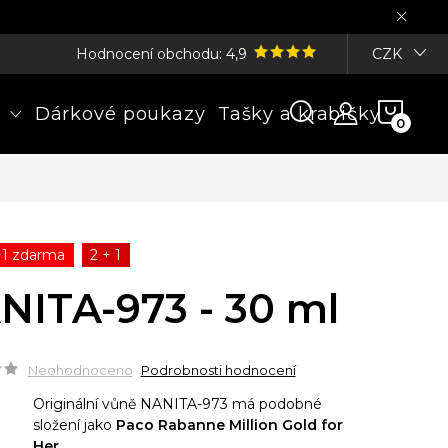
Hodnocení obchodu: 4,9
CZK
NÁK
Dárkové poukazy
Tašky a krabičky
KOŠÍ
+1 zdarma
2 + 1
NITA-973 - 30 ml
Neohodnoceno
Podrobnosti hodnocení
Originální vůně NANITA-973 má podobné
složení jako
Paco Rabanne Million Gold for
Her