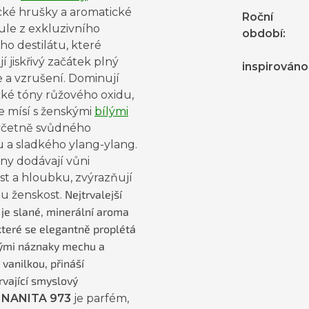
cké hrušky a aromatické
Roční
ule z exkluzivního
období
:
ho destilátu, které
jí jiskřivý začátek plný
inspirováno
 a vzrušení. Dominují
cké tóny růžového oxidu,
e mísí s ženskými
bílými
 včetně svůdného
u a sladkého ylang-ylang.
ny dodávají vůni
st a hloubku, zvýrazňují
Nejtrvalejší
ou ženskost.
 je slané, minerální aroma
které se elegantně proplétá
tými náznaky mechu a
 vanilkou, přináší
rvající smyslový
.
NANITA 973
je parfém,