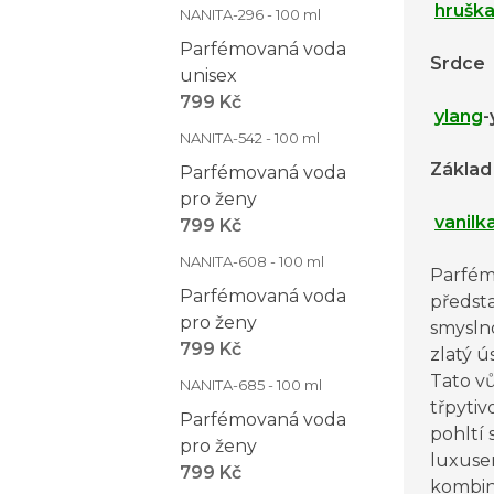
hrušk
NANITA-296 - 100 ml
Parfémovaná voda
Srdce
unisex
799 Kč
ylang
-
NANITA-542 - 100 ml
Základ
Parfémovaná voda
pro ženy
vanilk
799 Kč
NANITA-608 - 100 ml
Parfém
Parfémovaná voda
předsta
pro ženy
smysln
799 Kč
zlatý ú
Tato vů
NANITA-685 - 100 ml
třpytiv
Parfémovaná voda
pohltí 
pro ženy
luxus
799 Kč
kombi