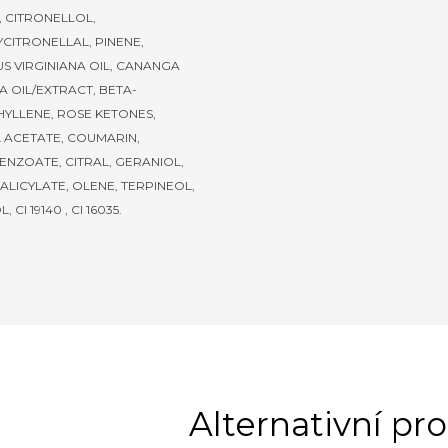
, CITRONELLOL,
CITRONELLAL, PINENE,
S VIRGINIANA OIL, CANANGA
 OIL/EXTRACT, BETA-
YLLENE, ROSE KETONES,
 ACETATE, COUMARIN,
ENZOATE, CITRAL, GERANIOL,
ALICYLATE, OLENE, TERPINEOL,
 CI 19140 , CI 16035.