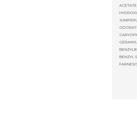
ACETATE
HYDROXY
JUNIPERU
ODORATA
CARYOPH
GERANYL
BENZYLB
BENZYL S
FARNESOL,