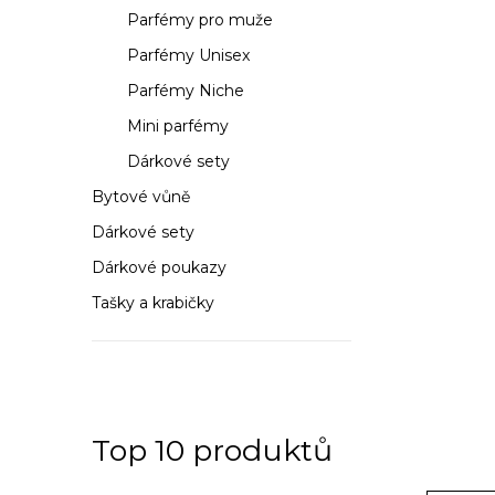
a
Parfémy pro muže
n
Parfémy Unisex
n
Parfémy Niche
í
Mini parfémy
Dárkové sety
p
Bytové vůně
a
Dárkové sety
n
Dárkové poukazy
e
Tašky a krabičky
l
Top 10 produktů