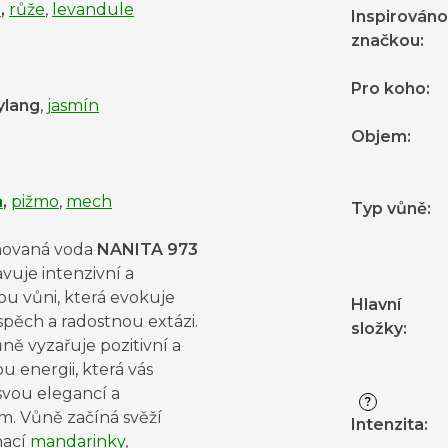
a
,
růže
,
levandule
Inspirováno
značkou
:
Pro koho
:
ylang
,
jasmín
Objem
:
a
,
pižmo
,
mech
Typ vůně
:
ovaná voda
NANITA 973
vuje intenzivní a
ou vůni, která evokuje
Hlavní
spěch a radostnou extázi.
složky
:
ně vyzařuje pozitivní a
ou energii, která vás
svou elegancí a
?
em.
Vůně začíná svěží
Intenzita
:
nací
mandarinky
,