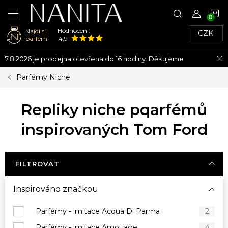
N
Hodnocení:
Najdi si
CZK
K
parfém
4,9
Přejít
7.8.2026 je prodejna otevřena do 16 hodiny. Děkujeme
na
obsah
Parfémy Niche
Repliky niche pqarfémů
inspirovaných Tom Ford
FILTROVAT
Inspirováno značkou
Parfémy - imitace Acqua Di Parma
2
Parfémy - imitace Amouage
4