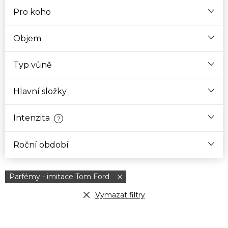
Pro koho
Objem
Typ vůně
Hlavní složky
Intenzita
?
Roční období
Parfémy - imitace Tom Ford
Vymazat filtry
V