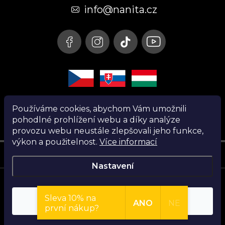
t
info@nanita.cz
í
Používáme cookies, abychom Vám umožnili
pohodlné prohlížení webu a díky analýze
provozu webu neustále zlepšovali jeho funkce,
výkon a použitelnost.
Více informací
Instagram
Nastavení
Copyright 2026
Nanita.cz
. Všechna práva vyhrazena.
Sleva 10% na
Souhlasím
ANO
NE
první nákup?
Vytvořil Shoptet
Najdi si parfém