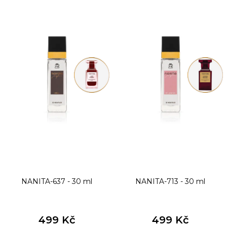
ý
p
i
s
p
r
o
d
u
k
t
NANITA-637 - 30 ml
NANITA-713 - 30 ml
ů
499 Kč
499 Kč