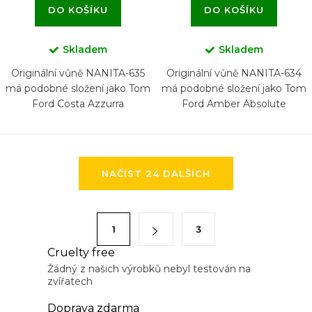
DO KOŠÍKU
DO KOŠÍKU
Skladem
Skladem
Originální vůně NANITA-635
Originální vůně NANITA-634
má podobné složení jako Tom
má podobné složení jako Tom
Ford Costa Azzurra
Ford Amber Absolute
O
NAČÍST 24 DALŠÍCH
v
l
á
S
1
3
d
t
a
Cruelty free
r
Žádný z našich výrobků nebyl testován na
c
á
zvířatech
í
n
p
Doprava zdarma