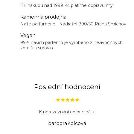
k
r
Při nákupu nad 1999 Kč platíme dopravu my!
o
v
v
Kamenná prodejna
k
á
Naše parfumerie - Nádražní 890/50 Praha Smíchov
y
n
Vegan
v
í
99% našich parfémů je vyrobeno z neživočišných
ý
zdrojů a surovin
p
i
s
u
Poslední hodnocení
K nerozeznání od originálu.
barbora šolcová